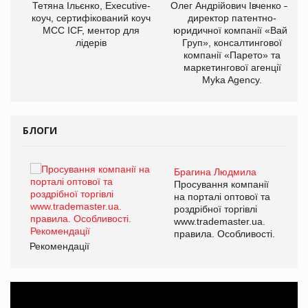
,
Тетяна Ільєнко, Executive-
Олег Андрійович Івченко —
ОВ
коуч, сертифікований коуч
директор патентно-
МСС ICF, ментор для
юридичної компанії «Вайз
лідерів
Груп», консалтингової
компанії «Парето» та
маркетингової агенції
Myka Agency.
БЛОГИ
Брагина Людмила
ї
Просування компанії
а
на порталі оптової та
роздрібної торгівлі
www.trademaster.ua.
і.
правила. Особливості.
Рекомендації
Ре