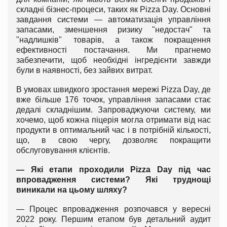
складні бізнес-процеси, таких як Pizza Day. Основні
завдання системи — автоматизація управління
запасами, зменшення ризику "недостач" та
"надлишків" товарів, а також покращення
ефективності постачання. Ми прагнемо
забезпечити, щоб необхідні інгредієнти завжди
були в наявності, без зайвих витрат.
В умовах швидкого зростання мережі Pizza Day, де
вже більше 176 точок, управління запасами стає
дедалі складнішим. Запроваджуючи систему, ми
хочемо, щоб кожна піцерія могла отримати від нас
продукти в оптимальний час і в потрібній кількості,
що, в свою чергу, дозволяє покращити
обслуговування клієнтів.
— Які етапи проходили Pizza Day під час
впровадження системи? Які труднощі
виникали на цьому шляху?
— Процес впровадження розпочався у вересні
2022 року. Першим етапом був детальний аудит