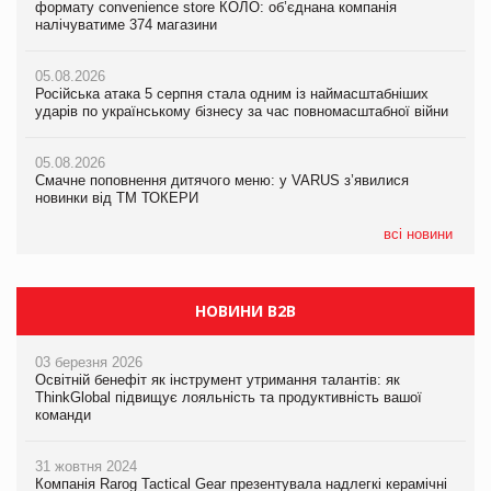
формату convenience store КОЛО: об’єднана компанія
Смачне поповнення дитячого меню: у VARUS з’явилися
налічуватиме 374 магазини
новинки від ТМ ТОКЕРИ
05.08.2026
Amazon звинуватили у недостовірній рекламі екологічних
05.08.2026
05.08.2026
продуктів
Російська атака 5 серпня стала одним із наймасштабніших
Сергій Лісунов про заморожені хлібобулочні вироби на
ударів по українському бізнесу за час повномасштабної війни
PrivateLabel&FMCG Master 2026
05.08.2026
AstraZeneca обговорює найбільшу угоду десятиліття
05.08.2026
04.08.2026
Смачне поповнення дитячого меню: у VARUS з’явилися
Через атаку РФ у Дніпрі пошкоджено склад шоколаду
новинки від ТМ ТОКЕРИ
Millennium
всі новини
НОВИНИ B2B
03 березня 2026
Освітній бенефіт як інструмент утримання талантів: як
ThinkGlobal підвищує лояльність та продуктивність вашої
команди
31 жовтня 2024
Компанія Rarog Tactical Gear презентувала надлегкі керамічні