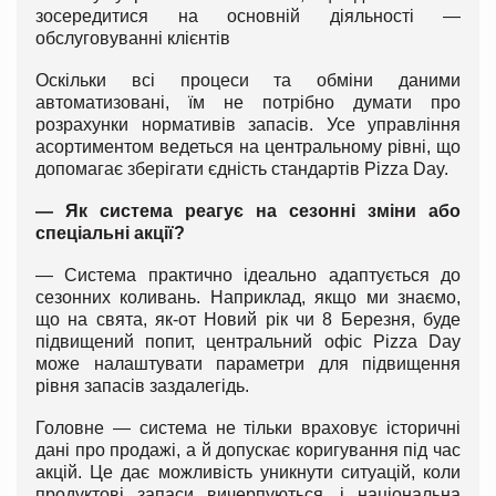
зосередитися на основній діяльності —
обслуговуванні клієнтів
Оскільки всі процеси та обміни даними
автоматизовані, їм не потрібно думати про
розрахунки нормативів запасів. Усе управління
асортиментом ведеться на центральному рівні, що
допомагає зберігати єдність стандартів Pizza Day.
— Як система реагує на сезонні зміни або
спеціальні акції?
— Система практично ідеально адаптується до
сезонних коливань. Наприклад, якщо ми знаємо,
що на свята, як-от Новий рік чи 8 Березня, буде
підвищений попит, центральний офіс Pizza Day
може налаштувати параметри для підвищення
рівня запасів заздалегідь.
Головне — система не тільки враховує історичні
дані про продажі, а й допускає коригування під час
акцій. Це дає можливість уникнути ситуацій, коли
продуктові запаси вичерпуються, і національна