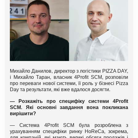
Михайло Данилов, директор з логістики PIZZA DAY,
і Михайло Таран, власник 4Profit SCM, розповіли
про переваги нової системи, її роль у бізнесі Pizza
Day та результати, які вже вдалося досягти.
— Розкажіть про специфіку системи 4Profit
SCM. Які основні завдання вона покликана
вирішити?
— Система 4Profit SCM була розроблена з
урахуванням специфіки ринку HoReCa, зокрема,
для компаній, які мають великі обсяги продажів і