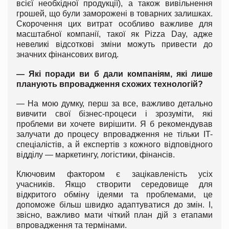
всієї необхідної продукції), а також вивільнення
грошей, що були заморожені в товарних залишках.
Скорочення цих витрат особливо важливе для
масштабної компанії, такої як Pizza Day, адже
невеликі відсоткові зміни можуть привести до
значних фінансових вигод.
— Які поради ви б дали компаніям, які лише
планують впровадження схожих технологій?
— На мою думку, перш за все, важливо детально
вивчити свої бізнес-процеси і зрозуміти, які
проблеми ви хочете вирішити. Я б рекомендував
залучати до процесу впровадження не тільки IT-
спеціалістів, а й експертів з кожного відповідного
відділу — маркетингу, логістики, фінансів.
Ключовим фактором є зацікавленість усіх
учасників. Якщо створити середовище для
відкритого обміну ідеями та проблемами, це
допоможе більш швидко адаптуватися до змін. І,
звісно, важливо мати чіткий план дій з етапами
впровадження та термінами.