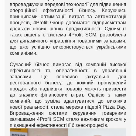
впроваджуючи передові технології для підвищення
операційної ефективності бізнесу. Керуючись
принципами оптимізації витрат та автоматизації
процесів, 4Profit Group допомагає підприємствам
досягати нових рівнів продуктивності. Одним із
таких рішень є система 4Profit SCM, розроблена
для динамічного управління товарними запасами,
що вже успішно використовується українськими
компаніями.
Сучасний бізнес вимагає від компаній високої
ефективності та оперативності в управлінні
запасами. Це особливо актуально для
ресторанного бізнесу, де кожний пропущений
продаж або надлишки товарів можуть призвести
до значних фінансових втрат. Однією з таких
компаній, що зуміла адаптуватися до викликів
нової реальності, стала мережа піцерій Pizza Day.
Впровадження системи керування товарними
залишками 4Profit SCM стало важливим кроком у
підвищенні ефективності її бізнес-процесів.