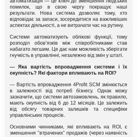
автоматизація — це ключ до зменшення людських
помилок, що в свою чергу покращує наші
результати. Нова система дозволяє тому, хто
відповідає за запаси, зосередитися на важливіших
аспектах діяльності, а не витрачати час на рутину.
Системи автоматизують облікові функції, тому
розподіл обов’язків між співробітниками став
набагато легшим. Це дає нам можливість зберігати
гнучкість в управлінні, незалежно від змін у штаті.
— Яка вартість впровадження системи і їх
окупність? Які фактори впливають на ROI?
— Вартість впровадження 4Profit SCM змінюється
в залежності від потреб бізнесу. Однак можу
зазначити, що системи автозамовлень, як правило,
мають окупність від 6 до 12 місяців. Це залежить
від обсягу товарних залишків та специфіки
управлінських процесів.
Основними чинниками, які впливають на ROI, є
зменшення "втрачених" продажів (через наявність