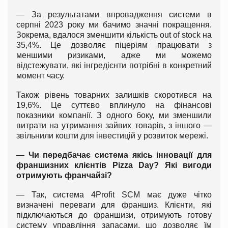
— За результатами впровадження системи в
серпні 2023 року ми бачимо значні покращення.
Зокрема, вдалося зменшити кількість out of stock на
35,4%. Це дозволяє піцеріям працювати з
меншими ризиками, адже ми можемо
відстежувати, які інгредієнти потрібні в конкретний
момент часу.
Також рівень товарних залишків скоротився на
19,6%. Це суттєво вплинуло на фінансові
показники компанії. З одного боку, ми зменшили
витрати на утримання зайвих товарів, з іншого —
звільнили кошти для інвестицій у розвиток мережі.
— Чи передбачає система якісь інновації для
франшизних клієнтів Pizza Day? Які вигоди
отримують франчайзі?
— Так, система 4Profit SCM має дуже чітко
визначені переваги для франшиз. Клієнти, які
підключаються до франшизи, отримують готову
систему управління запасами, що дозволяє їм