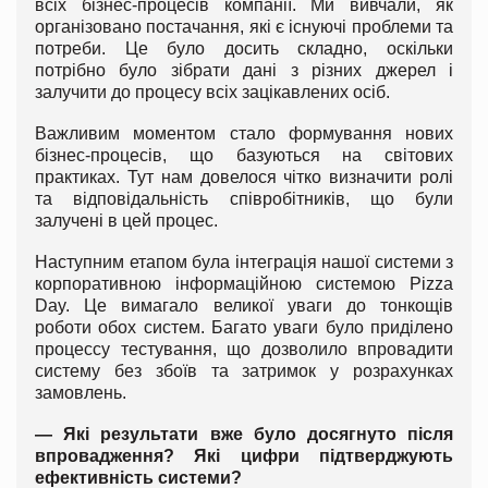
всіх бізнес-процесів компанії. Ми вивчали, як
організовано постачання, які є існуючі проблеми та
потреби. Це було досить складно, оскільки
потрібно було зібрати дані з різних джерел і
залучити до процесу всіх зацікавлених осіб.
Важливим моментом стало формування нових
бізнес-процесів, що базуються на світових
практиках. Тут нам довелося чітко визначити ролі
та відповідальність співробітників, що були
залучені в цей процес.
Наступним етапом була інтеграція нашої системи з
корпоративною інформаційною системою Pizza
Day. Це вимагало великої уваги до тонкощів
роботи обох систем. Багато уваги було приділено
процессу тестування, що дозволило впровадити
систему без збоїв та затримок у розрахунках
замовлень.
— Які результати вже було досягнуто після
впровадження? Які цифри підтверджують
ефективність системи?