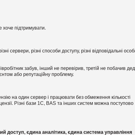
е хоче підтримувати.
 різні сервери, різні способи доступу, різні відповідальні особ
вробітник забув, інший не перевірив, третій не побачив де
ієнтом або репутаційну проблему.
нзію на один сервер і працювати без обмеження кількості
цензії. Різні бази 1С, BAS та інших систем можна поступово
ий доступ, єдина аналітика, єдина система управління