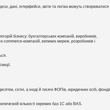
оцеси, дані, інтерфейси, звіти та логіка можуть створюватися
егорій бізнесу: бухгалтерських компаній, виробників,
, e-commerce-компаній, великих мереж, розробників і
ься.
зиції.
есятки, сотні, а іноді й тисячі ФОПів, юридичних осіб, фонді
 величезній кількості окремих баз 1С або BAS.