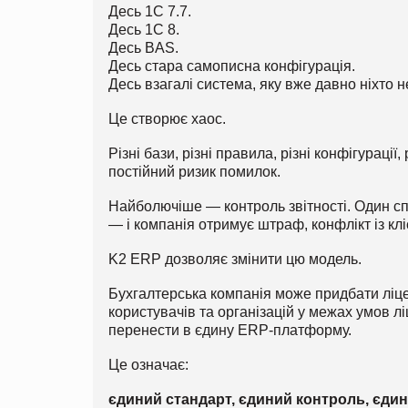
Десь 1С 7.7.
Десь 1С 8.
Десь BAS.
Десь стара самописна конфігурація.
Десь взагалі система, яку вже давно ніхто н
Це створює хаос.
Різні бази, різні правила, різні конфігурації,
постійний ризик помилок.
Найболючіше — контроль звітності. Один спі
— і компанія отримує штраф, конфлікт із кл
K2 ERP дозволяє змінити цю модель.
Бухгалтерська компанія може придбати ліце
користувачів та організацій у межах умов лі
перенести в єдину ERP-платформу.
Це означає:
єдиний стандарт, єдиний контроль, єдин