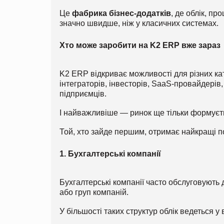
Це
фабрика бізнес-додатків
, де облік, пр
значно швидше, ніж у класичних системах.
Хто може заробити на K2 ERP вже зараз
K2 ERP відкриває можливості для різних кат
інтеграторів, інвесторів, SaaS-провайдерів
підприємців.
І найважливіше — ринок ще тільки формуєт
Той, хто зайде першим, отримає найкращі по
1. Бухгалтерські компанії
Бухгалтерські компанії часто обслуговують д
або груп компаній.
У більшості таких структур облік ведеться у