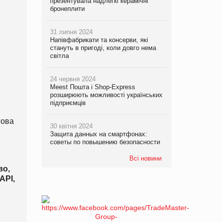
презентувала надлегкі керамічні
бронеплити
31 липня 2024
Напівфабрикати та консерви, які
стануть в пригоді, коли довго нема
світла
24 червня 2024
Meest Пошта і Shop-Express
розширюють можливості українських
підприємців
гова
30 квітня 2024
Защита данных на смартфонах:
советы по повышению безопасности
Всі новини
во,
API,