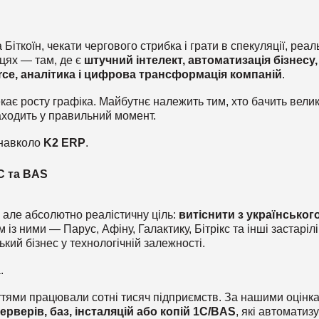
ткоїн, чекати чергового стрибка і грати в спекуляції, реал
сцях — там, де є
штучний інтелект, автоматизація бізнесу,
rce, аналітика і цифрова трансформація компаній
.
кає росту графіка. Майбутнє належить тим, хто бачить вели
заходить у правильний момент.
 навколо
K2 ERP
.
С та BAS
але абсолютно реалістичну ціль:
витіснити з українськог
м із ними — Парус, Афіну, Галактику, Бітрікс та інші застаріл
кий бізнес у технологічній залежності.
.
ттями працювали сотні тисяч підприємств. За нашими оцінк
ерверів, баз, інсталяцій або копій 1С/BAS
, які автоматиз