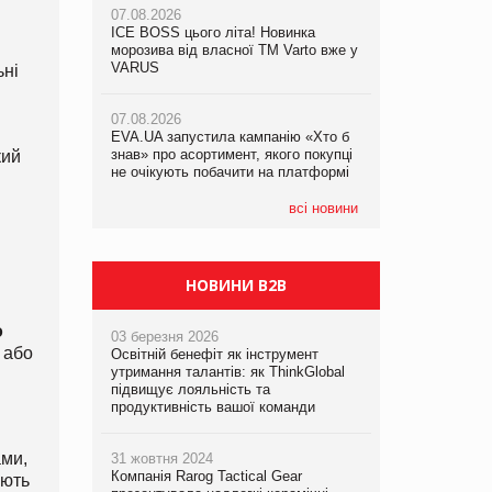
07.08.2026
ICE BOSS цього літа! Новинка
06.08.2026
07.08.2026
морозива від власної ТМ Varto вже у
Смачна новинка для хвостатих: у
Франція заборонила рекламні дзвінки
VARUS
VARUS з’явилися паучі Varto Paw
ьні
без згоди клієнтів
expert від власної ТМ Varto!
07.08.2026
EVA.UA запустила кампанію «Хто б
05.08.2026
знав» про асортимент, якого покупці
Мережа супермаркетів VARUS купує
кий
не очікують побачити на платформі
мережу магазинів формату
convenience store КОЛО: об’єднана
компанія налічуватиме 374 магазини
всі новини
НОВИНИ B2B
о
03 березня 2026
і або
Освітній бенефіт як інструмент
утримання талантів: як ThinkGlobal
підвищує лояльність та
продуктивність вашої команди
ами,
31 жовтня 2024
Компанія Rarog Tactical Gear
ують