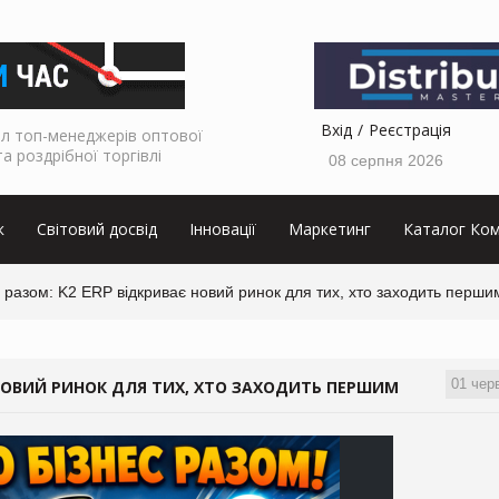
Вхід
Реєстрація
л топ-менеджерів оптової
та роздрібної торгівлі
08 серпня 2026
к
Світовий досвід
Інновації
Маркетинг
Каталог Ком
 разом: K2 ERP відкриває новий ринок для тих, хто заходить перши
01 чер
 НОВИЙ РИНОК ДЛЯ ТИХ, ХТО ЗАХОДИТЬ ПЕРШИМ