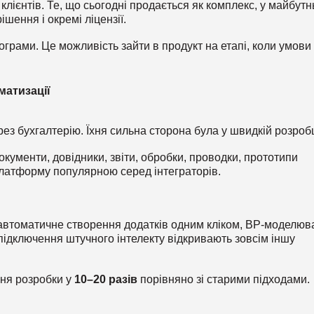
клієнтів. Те, що сьогодні продається як комплекс, у майбут
ішення і окремі ліцензії.
ограми. Це можливість зайти в продукт на етапі, коли умови
матизації
з бухгалтерію. Їхня сильна сторона була у швидкій розробц
кументи, довідники, звіти, обробки, проводки, прототипи
платформу популярною серед інтеграторів.
автоматичне створення додатків одним кліком, BP-моделюв
а підключення штучного інтелекту відкривають зовсім іншу
ня розробки у
10–20 разів
порівняно зі старими підходами.