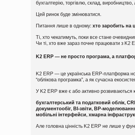
бухгалтерію, торгівлю, склад, виробництво, 
Цей ринок буде змінюватися.
Питання лише в одному:
хто заробить на ц
Ті, хто чекатимуть, поки все стане очевидн
Чи ті, хто вже зараз почне працювати з K2 
K2 ERP — не просто програма, а платфо
K2 ERP — це українська ERP-платформа ново
“облікова програмка”, а як сучасна екосисте
У K2 ERP вже є або активно розвиваються кл
бухгалтерський та податковий облік, CR
документообіг, BI-звіти, BP-моделювання
мобільні інтерфейси, хмарна інфраструк
Але головна цінність K2 ERP не лише у фун