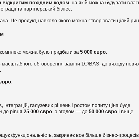
 відкритим похідним кодом
, на якій можна будувати влас
теграції та партнерський бізнес.
вача. Це продукт, навколо якого можна створювати цілий рин
ом
 комплекс можна було придбати за
5 000 євро
.
 до масштабного обговорення заміни 1С/BAS, до виходу нови
.
 євро
.
 інтеграцій, галузевих рішень і ростом попиту ціна буде
и до рівня
25 000 євро
, а згодом — до
50 000 євро
і вище.
ує функціональність, закриває все більше бізнес-процесів