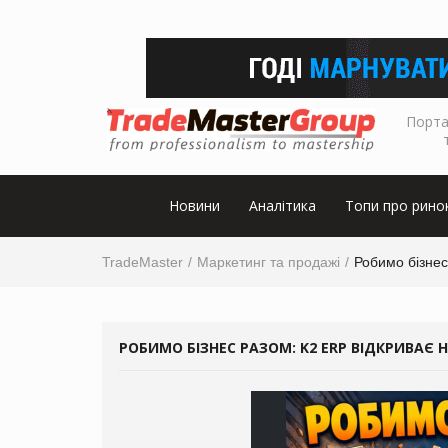
Порта
Новини
Аналітика
Топи про рино
TradeMaster
Маркетинг та продажі
Робимо бізнес
РОБИМО БІЗНЕС РАЗОМ: K2 ERP ВІДКРИВАЄ