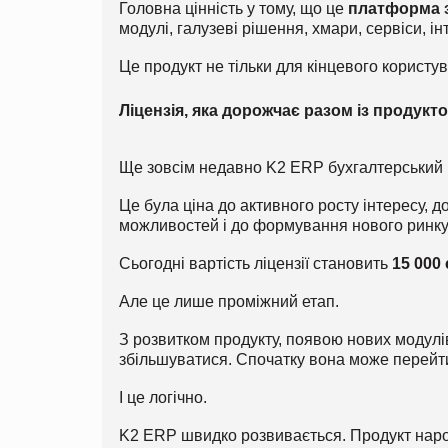
Головна цінність у тому, що це
платформа з
модулі, галузеві рішення, хмари, сервіси, ін
Це продукт не тільки для кінцевого користу
Ліцензія, яка дорожчає разом із продукт
Ще зовсім недавно K2 ERP бухгалтерський
Це була ціна до активного росту інтересу,
можливостей і до формування нового ринку
Сьогодні вартість ліцензії становить
15 000
Але це лише проміжний етап.
З розвитком продукту, появою нових модулів,
збільшуватися. Спочатку вона може перейт
І це логічно.
K2 ERP швидко розвивається. Продукт нарощ