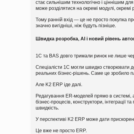
стає сильнішим технологічно і ціннішим для 
може розділятися на окремі модулі, окремі р
Тому ранній вхід — це не просто покупка пр
значно вигідніші, ніж будуть пізніше.
Швидка розробка, AI і новий рівень авто
1С та BAS довго тримали ринок не лише чере
Спеціалісти 1С могли швидко створювати до
реальних бізнес-рішень. Саме це зробило 
Але K2 ERP іде далі.
Редагування ER-моделей прямо в системі, 
бізнес-процесів, конструктори, інтеграції т
швидкість.
У перспективі K2 ERP може дати прискорен
Це вже не просто ERP.