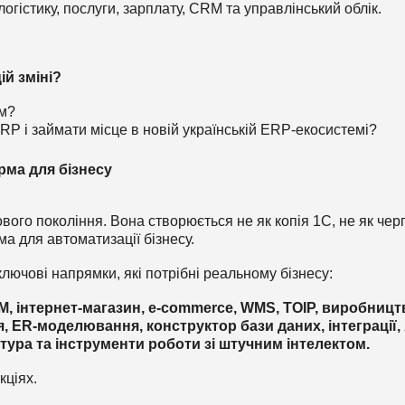
логістику, послуги, зарплату, CRM та управлінський облік.
ій зміні?
им?
ERP і займати місце в новій українській ERP-екосистемі?
рма для бізнесу
го покоління. Вона створюється не як копія 1С, не як чер
ма для автоматизації бізнесу.
ючові напрямки, які потрібні реальному бізнесу:
M, інтернет-магазин, e-commerce, WMS, ТОІР, виробницт
, ER-моделювання, конструктор бази даних, інтеграції, 
тура та інструменти роботи зі штучним інтелектом.
кціях.