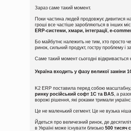
Зараз саме такий момент.
Поки частина людей продовжує дивитися на Бі
гроші все частіше заробляються в інших мі
ERP-системи, хмари, інтеграції, e-comme
Бо майбутнє належить не тим, хто просто че
ринок, сильний продукт, гостру проблему і 
Саме такий момент сьогодні відкривається
Україна входить у фазу великої заміни 1
K2 ERP поставила перед собою масштабну, 
ринку російський софт 1С та BAS
, а разо
ворожі рішення, які роками тримали українсь
Це не маленький сегмент. Це не вузька ніша
Йдеться про величезний ринок, де десятилі
в Україні може існувати близько
500 тисяч с