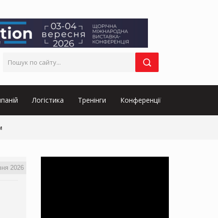
паній
Логістика
Тренінги
Конференції
м
вня 2026