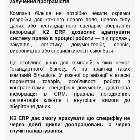
залучення програмістів
.
Компанії більше не потрібно чекати окремої 
розробки для кожного нового поля, нового типу 
даних або нестандартного сценарію зберігання 
інформації. 
K2 ERP дозволяє адаптувати 
систему прямо в процесі роботи
 — під продажі, 
закупівлі, логістику, документообіг, сервіс, 
виробництво або специфіку клієнтської бази.
Це особливо цінно для компаній, у яких немає 
“стандартного” бізнесу. А на практиці таких 
компаній більшість. У кожної організації є власні 
параметри товарів, особливості роботи з 
контрагентами, специфічні документи, додаткова 
інформація в CRM, правила погодження, 
сегментація клієнтів і внутрішні вимоги до 
зберігання даних.
K2 ERP дає змогу врахувати цю специфіку не 
через довгі цикли доопрацювань, а через 
гнучкі налаштування.