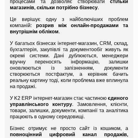
процесами та дозволяє створювати 
стільки 
магазинів, скільки потрібно бізнесу
.
Це вирішує одну з найболючіших проблем 
компаній: 
розрив між онлайн-продажами та 
внутрішнім обліком
.
У багатьох бізнесах інтернет-магазин, CRM, склад, 
бухгалтерія, закупівлі та документообіг живуть як 
окремі системи. Дані дублюються, менеджери 
вручну переносять інформацію, залишки 
оновлюються із запізненням, документи 
створюються постфактум, а керівник бачить 
реальну картину тоді, коли проблема вже вплинула 
на продажі.
У K2 ERP інтернет-магазин стає частиною 
єдиного 
управлінського контуру
. Замовлення, клієнти, 
товари, залишки, документи, компанії та аналітика 
працюють в одному середовищі.
Бізнес отримує не просто сайт із кошиком, а 
повноцінний цифровий канал продажів, 