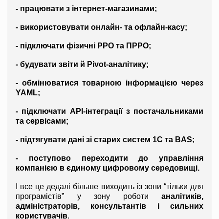
- працювати з інтернет-магазинами;
- використовувати онлайн- та офлайн-касу;
- підключати фізичні РРО та ПРРО;
- будувати звіти й Pivot-аналітику;
- обмінюватися товарною інформацією через 
YAML;
- підключати API-інтеграції з постачальниками 
та сервісами;
- підтягувати дані зі старих систем 1С та BAS;
- поступово переходити до управління 
компанією в єдиному цифровому середовищі.
І все це дедалі більше виходить із зони “тільки для 
програмістів” у зону роботи 
аналітиків, 
адміністраторів, консультантів і сильних 
користувачів
.