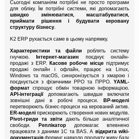
Сьогодні компаніям потрібні не просто програми 
для обліку. Їм потрібні системи, які допомагають 
швидко змінюватися, масштабуватися, 
приймати рішення і будувати керовану 
структуру бізнесу
.
K2 ERP рухається саме в цьому напрямку.
Характеристики та файли
 роблять систему 
гнучкою. 
Інтернет-магазин
 поєднує онлайн-
продажі з ERP. 
Касове робоче місце
 підтримує 
продажі онлайн і офлайн, працює на Linux, 
Windows та macOS, синхронізується з хмарою і 
поєднується з фізичними РРО та ПРРО. 
YAML-
формат
 спрощує обмін товарною інформацією. 
API-інтеграції
 допомагають швидше включати 
зовнішні дані в робочі процеси. 
BP-моделі
перетворюють бізнес-процеси на керований актив. 
ER-моделі
 прискорюють створення нових модулів. 
Pivot-гриди та звіти
 дають більше аналітичної 
свободи. 
Реплікатор
 допомагає впевнено 
працювати з даними 1С та BAS. А 
відкрита wiki-
документація
 формує навколо продукту живу базу 