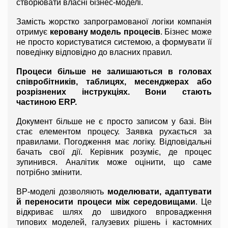
створювати власні бізнес-моделі.
Замість жорстко запрограмованої логіки компанія 
отримує 
керовану модель процесів
. Бізнес може 
не просто користуватися системою, а формувати її 
поведінку відповідно до власних правил.
Процеси більше не залишаються в головах 
співробітників, таблицях, месенджерах або 
розрізнених інструкціях. Вони стають 
частиною ERP.
Документ більше не є просто записом у базі. Він 
стає елементом процесу. Заявка рухається за 
правилами. Погодження має логіку. Відповідальні 
бачать свої дії. Керівник розуміє, де процес 
зупинився. Аналітик може оцінити, що саме 
потрібно змінити.
BP-моделі дозволяють 
моделювати, адаптувати 
й переносити процеси між середовищами
. Це 
відкриває шлях до швидкого впровадження 
типових моделей, галузевих рішень і кастомних 