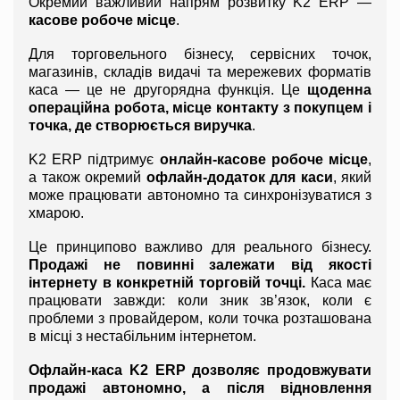
Окремий важливий напрям розвитку K2 ERP — 
касове робоче місце
.
Для торговельного бізнесу, сервісних точок, 
магазинів, складів видачі та мережевих форматів 
каса — це не другорядна функція. Це 
щоденна 
операційна робота, місце контакту з покупцем і 
точка, де створюється виручка
.
K2 ERP підтримує 
онлайн-касове робоче місце
, 
а також окремий 
офлайн-додаток для каси
, який 
може працювати автономно та синхронізуватися з 
хмарою.
Це принципово важливо для реального бізнесу. 
Продажі не повинні залежати від якості 
інтернету в конкретній торговій точці.
 Каса має 
працювати завжди: коли зник зв’язок, коли є 
проблеми з провайдером, коли точка розташована 
в місці з нестабільним інтернетом.
Офлайн-каса K2 ERP дозволяє продовжувати 
продажі автономно, а після відновлення 