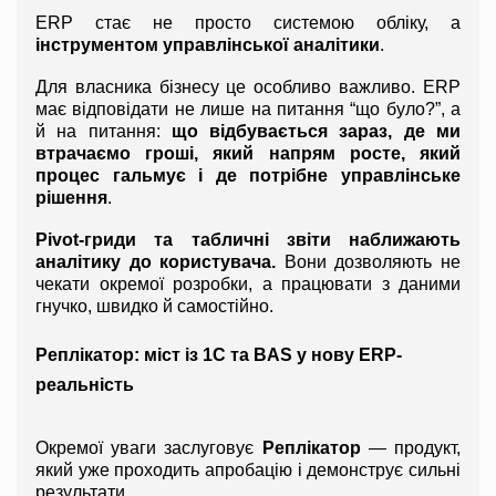
ERP стає не просто системою обліку, а 
інструментом управлінської аналітики
.
Для власника бізнесу це особливо важливо. ERP 
має відповідати не лише на питання “що було?”, а 
й на питання: 
що відбувається зараз, де ми 
втрачаємо гроші, який напрям росте, який 
процес гальмує і де потрібне управлінське 
рішення
.
Pivot-гриди та табличні звіти наближають 
аналітику до користувача.
 Вони дозволяють не 
чекати окремої розробки, а працювати з даними 
гнучко, швидко й самостійно.
Реплікатор: міст із 1С та BAS у нову ERP-
реальність
Окремої уваги заслуговує 
Реплікатор
 — продукт, 
який уже проходить апробацію і демонструє сильні 
результати.