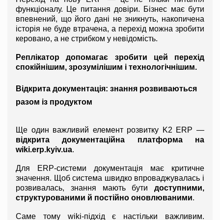
функціоналу. Це питання довіри. Бізнес має бути 
впевнений, що його дані не зникнуть, накопичена 
історія не буде втрачена, а перехід можна зробити 
керовано, а не стрибком у невідомість.
Реплікатор допомагає зробити цей перехід 
спокійнішим, зрозумілішим і технологічнішим.
Відкрита документація: знання розвиваються 
разом із продуктом
Ще один важливий елемент розвитку K2 ERP — 
відкрита документаційна платформа на 
wiki.erp.kyiv.ua
.
Для ERP-системи документація має критичне 
значення. Щоб система швидко впроваджувалась і 
розвивалась, знання мають бути 
доступними, 
структурованими й постійно оновлюваними
.
Саме тому wiki-підхід є настільки важливим. 