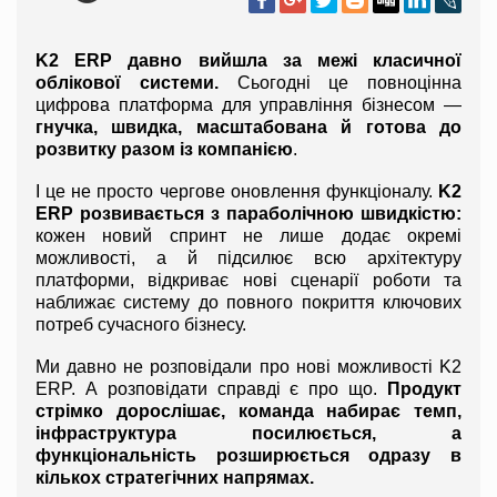
K2 ERP давно вийшла за межі класичної 
облікової системи.
 Сьогодні це повноцінна 
цифрова платформа для управління бізнесом — 
гнучка, швидка, масштабована й готова до 
розвитку разом із компанією
.
І це не просто чергове оновлення функціоналу. 
K2 
ERP розвивається з параболічною швидкістю:
кожен новий спринт не лише додає окремі 
можливості, а й підсилює всю архітектуру 
платформи, відкриває нові сценарії роботи та 
наближає систему до повного покриття ключових 
потреб сучасного бізнесу.
Ми давно не розповідали про нові можливості K2 
ERP. А розповідати справді є про що. 
Продукт 
стрімко дорослішає, команда набирає темп, 
інфраструктура посилюється, а 
функціональність розширюється одразу в 
кількох стратегічних напрямах.