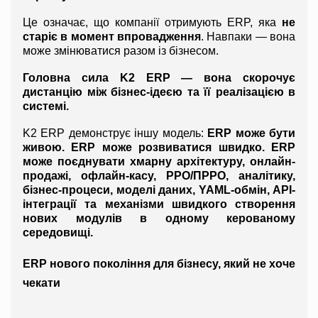
Це означає, що компанії отримують ERP, яка 
не 
старіє в момент впровадження
. Навпаки — вона 
може змінюватися разом із бізнесом.
Головна сила K2 ERP — вона скорочує 
дистанцію між бізнес-ідеєю та її реалізацією в 
системі.
K2 ERP демонструє іншу модель: 
ERP може бути 
живою. ERP може розвиватися швидко. ERP 
може поєднувати хмарну архітектуру, онлайн-
продажі, офлайн-касу, РРО/ПРРО, аналітику, 
бізнес-процеси, моделі даних, YAML-обмін, API-
інтеграції та механізми швидкого створення 
нових модулів в одному керованому 
середовищі.
ERP нового покоління для бізнесу, який не хоче 
чекати