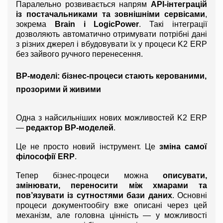
Паралельно розвивається напрям 
API-інтеграцій 
із постачальниками та зовнішніми сервісами
, 
зокрема 
Brain і LogicPower
. Такі інтеграції 
дозволяють автоматично отримувати потрібні дані 
з різних джерел і вбудовувати їх у процеси K2 ERP 
без зайвого ручного перенесення.
BP-моделі: бізнес-процеси стають керованими, 
прозорими й живими
Одна з найсильніших нових можливостей K2 ERP 
— 
редактор BP-моделей
.
Це не просто новий інструмент. Це 
зміна самої 
філософії ERP
.
Тепер бізнес-процеси можна 
описувати, 
змінювати, переносити між хмарами та 
пов’язувати із сутностями бази даних
. Основні 
процеси документообігу вже описані через цей 
механізм, але головна цінність — у можливості 