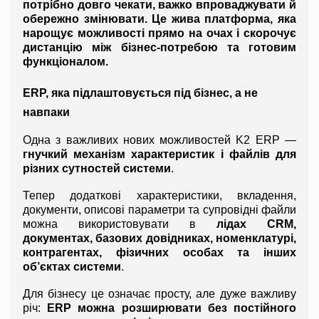
потрібно довго чекати, важко впроваджувати й 
обережно змінювати. Це жива платформа, яка 
нарощує можливості прямо на очах і скорочує 
дистанцію між бізнес-потребою та готовим 
функціоналом.
ERP, яка підлаштовується під бізнес, а не 
навпаки
Одна з важливих нових можливостей K2 ERP — 
гнучкий механізм характеристик і файлів для 
різних сутностей системи
.
Тепер додаткові характеристики, вкладення, 
документи, описові параметри та супровідні файли 
можна використовувати в 
лідах CRM, 
документах, базових довідниках, номенклатурі, 
контрагентах, фізичних особах та інших 
об’єктах системи
.
Для бізнесу це означає просту, але дуже важливу 
річ: 
ERP можна розширювати без постійного 