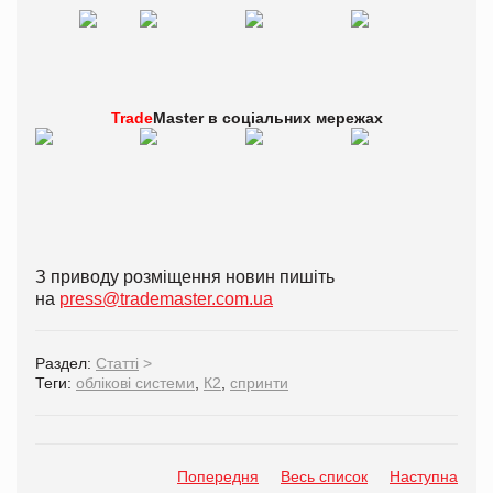
Trade
Master в
соціальних мережах
З приводу розміщення новин пишіть
на
press@trademaster.com.ua
Раздел:
Статті
>
Теги:
облікові системи
,
К2
,
спринти
Попередня
Весь список
Наступна