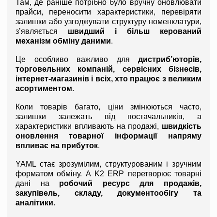
Там, де раніше потрібно було вручну оновлювати 
прайси, переносити характеристики, перевіряти 
залишки або узгоджувати структуру номенклатури, 
з’являється 
швидший і більш керований 
механізм обміну даними
.
Це особливо важливо для 
дистриб’юторів, 
торговельних компаній, сервісних бізнесів, 
інтернет-магазинів і всіх, хто працює з великим 
асортиментом
.
Коли товарів багато, ціни змінюються часто, 
залишки залежать від постачальників, а 
характеристики впливають на продажі, 
швидкість 
оновлення товарної інформації напряму 
впливає на прибуток
.
YAML стає зрозумілим, структурованим і зручним 
форматом обміну. А K2 ERP перетворює товарні 
дані на 
робочий ресурс для продажів, 
закупівель, складу, документообігу та 
аналітики
.