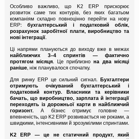
Особливо важливо, що K2 ERP прискорює 
розвиток саме тих контурів, без яких багатьом 
компаніям складно повноцінно перейти на нову 
ERP: 
бухгалтерський і податковий облік, 
розрахунок заробітної плати, виробництво та 
нові інтеграції
.
Ці напрями плануються до виходу вже в межах 
найближчих 3–4 спринтів — фактично 
протягом місяця
. Це приблизно 
на два місяці 
раніше
, ніж планувалося спочатку.
Для ринку ERP це сильний сигнал. 
Бухгалтери 
отримують очікуваний бухгалтерський і 
податковий контур. Власники та керівники 
бачать, що виробництво, зарплата й інтеграції 
переходять із дорожньої карти в найближчий 
горизонт.
 А бізнес отримує головне — 
впевненість, що K2 ERP розвивається не роками, а 
швидкими, інтенсивними й зрозумілими спринтами.
K2 ERP — це не статичний продукт, який 