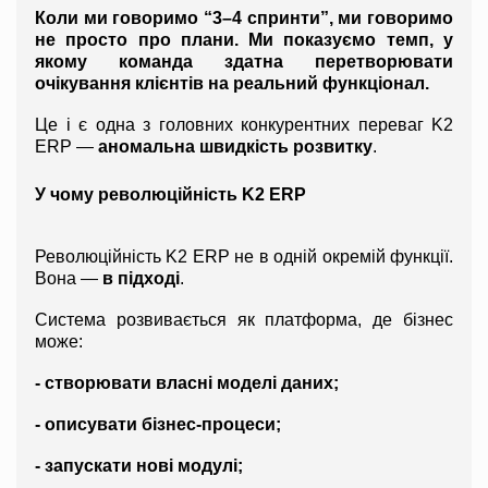
Коли ми говоримо “3–4 спринти”, ми говоримо 
не просто про плани. Ми показуємо темп, у 
якому команда здатна перетворювати 
очікування клієнтів на реальний функціонал.
Це і є одна з головних конкурентних переваг K2 
ERP — 
аномальна швидкість розвитку
.
У чому революційність K2 ERP
Революційність K2 ERP не в одній окремій функції. 
Вона — 
в підході
.
Система розвивається як платформа, де бізнес 
може:
- створювати власні моделі даних;
- описувати бізнес-процеси;
- запускати нові модулі;