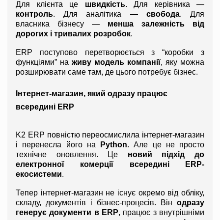
Для клієнта це 
швидкість
. Для керівника — 
контроль
. Для аналітика — 
свобода
. Для 
власника бізнесу — 
менша залежність від 
дорогих і тривалих розробок
.
ERP поступово перетворюється з “коробки з 
функціями” на 
живу модель компанії
, яку можна 
розширювати саме там, де цього потребує бізнес.
Інтернет-магазин, який одразу працює 
всередині ERP
K2 ERP повністю переосмислила інтернет-магазин 
і перенесла його на 
Python
. Але це не просто 
технічне оновлення. Це 
новий підхід до 
електронної комерції всередині ERP-
екосистеми
.
Тепер інтернет-магазин не існує окремо від обліку, 
складу, документів і бізнес-процесів. Він 
одразу 
генерує документи в ERP
, працює з внутрішніми 