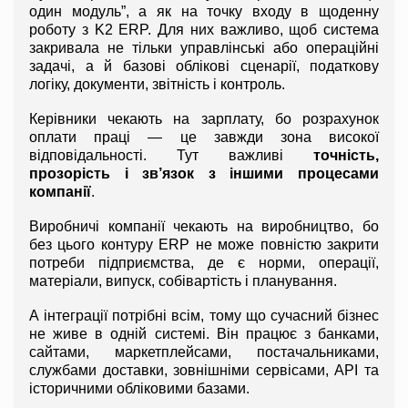
один модуль”, а як на точку входу в щоденну 
роботу з K2 ERP. Для них важливо, щоб система 
закривала не тільки управлінські або операційні 
задачі, а й базові облікові сценарії, податкову 
логіку, документи, звітність і контроль.
Керівники чекають на зарплату, бо розрахунок 
оплати праці — це завжди зона високої 
відповідальності. Тут важливі 
точність, 
прозорість і зв’язок з іншими процесами 
компанії
.
Виробничі компанії чекають на виробництво, бо 
без цього контуру ERP не може повністю закрити 
потреби підприємства, де є норми, операції, 
матеріали, випуск, собівартість і планування.
А інтеграції потрібні всім, тому що сучасний бізнес 
не живе в одній системі. Він працює з банками, 
сайтами, маркетплейсами, постачальниками, 
службами доставки, зовнішніми сервісами, API та 
історичними обліковими базами.