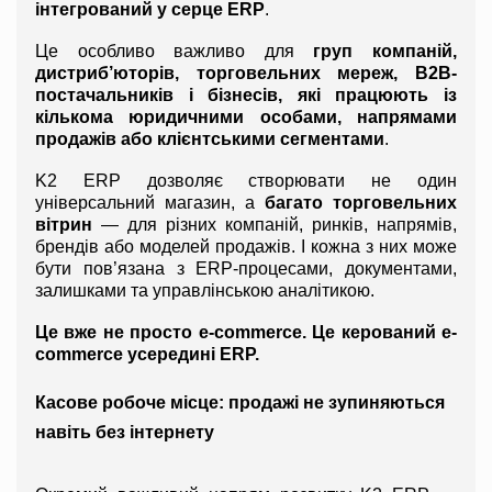
інтегрований у серце ERP
.
Це особливо важливо для 
груп компаній, 
дистриб’юторів, торговельних мереж, B2B-
постачальників і бізнесів, які працюють із 
кількома юридичними особами, напрямами 
продажів або клієнтськими сегментами
.
K2 ERP дозволяє створювати не один 
універсальний магазин, а 
багато торговельних 
вітрин
 — для різних компаній, ринків, напрямів, 
брендів або моделей продажів. І кожна з них може 
бути пов’язана з ERP-процесами, документами, 
залишками та управлінською аналітикою.
Це вже не просто e-commerce. Це керований e-
commerce усередині ERP.
Касове робоче місце: продажі не зупиняються 
навіть без інтернету