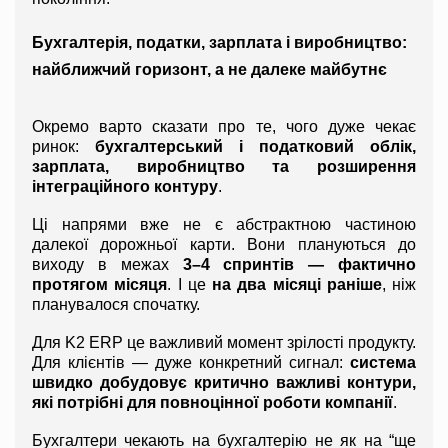
Бухгалтерія, податки, зарплата і виробництво: 
найближчий горизонт, а не далеке майбутнє
Окремо варто сказати про те, чого дуже чекає 
ринок: 
бухгалтерський і податковий облік, 
зарплата, виробництво та розширення 
інтеграційного контуру
.
Ці напрями вже не є абстрактною частиною 
далекої дорожньої карти. Вони плануються до 
виходу в межах 
3–4 спринтів — фактично 
протягом місяця
. І це 
на два місяці раніше
, ніж 
планувалося спочатку.
Для K2 ERP це важливий момент зрілості продукту. 
Для клієнтів — дуже конкретний сигнал: 
система 
швидко добудовує критично важливі контури, 
які потрібні для повноцінної роботи компанії
.
Бухгалтери чекають на бухгалтерію не як на “ще 