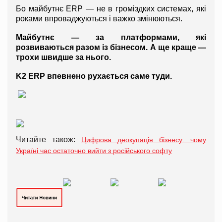
Бо майбутнє ERP — не в громіздких системах, які 
роками впроваджуються і важко змінюються.
Майбутнє — за платформами, які 
розвиваються разом із бізнесом. А ще краще — 
трохи швидше за нього.
K2 ERP впевнено рухається саме туди.
Читайте також:
Цифрова деокупація бізнесу: чому
Україні час остаточно вийти з російського софту