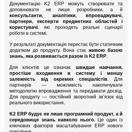
Документацію K2 ERP можуть створювати та 
доповнювати не лише розробники, а й 
консультанти, аналітики, впроваджувачі, 
партнери, експерти предметних областей і 
користувачі
, які проходять реальні сценарії 
роботи в системі.
У результаті документація перестає бути статичним 
додатком до продукту. Вона стає 
живою базою 
знань, яка розвивається разом із K2 ERP
.
Для клієнтів це означає 
швидше навчання, 
простіше входження в систему і меншу 
залежність від окремих спеціалістів
. Для 
партнерів — можливість накопичувати 
методологію впровадження та передавати досвід. 
Для продукту — постійний зворотний зв’язок від 
реального використання.
K2 ERP будує не лише програмний продукт, а й 
середовище знань навколо нього.
 Це один із 
ключових факторів масштабування ERP нового 
покоління.