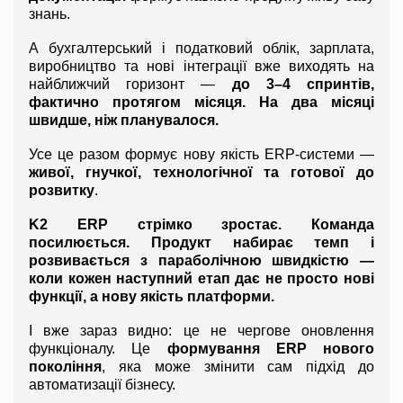
знань.
А бухгалтерський і податковий облік, зарплата, 
виробництво та нові інтеграції вже виходять на 
найближчий горизонт — 
до 3–4 спринтів, 
фактично протягом місяця. На два місяці 
швидше, ніж планувалося.
Усе це разом формує нову якість ERP-системи — 
живої, гнучкої, технологічної та готової до 
розвитку
.
K2 ERP стрімко зростає. Команда 
посилюється. Продукт набирає темп і 
розвивається з параболічною швидкістю — 
коли кожен наступний етап дає не просто нові 
функції, а нову якість платформи.
І вже зараз видно: це не чергове оновлення 
функціоналу. Це 
формування ERP нового 
покоління
, яка може змінити сам підхід до 
автоматизації бізнесу.