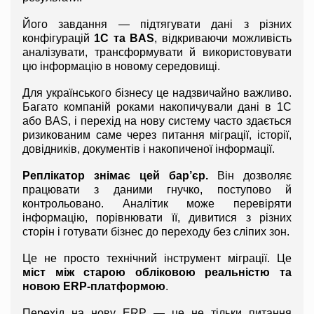
Його завдання — підтягувати дані з різних 
конфігурацій 
1С та BAS
, відкриваючи можливість 
аналізувати, трансформувати й використовувати 
цю інформацію в новому середовищі.
Для українського бізнесу це надзвичайно важливо. 
Багато компаній роками накопичували дані в 1С 
або BAS, і перехід на нову систему часто здається 
ризикованим саме через питання міграції, історії, 
довідників, документів і накопиченої інформації.
Реплікатор знімає цей бар’єр.
 Він дозволяє 
працювати з даними гнучко, поступово й 
контрольовано. Аналітик може перевіряти 
інформацію, порівнювати її, дивитися з різних 
сторін і готувати бізнес до переходу без сліпих зон.
Це не просто технічний інструмент міграції. Це 
міст між старою обліковою реальністю та 
новою ERP-платформою
.
Перехід на нову ERP — це не тільки питання 