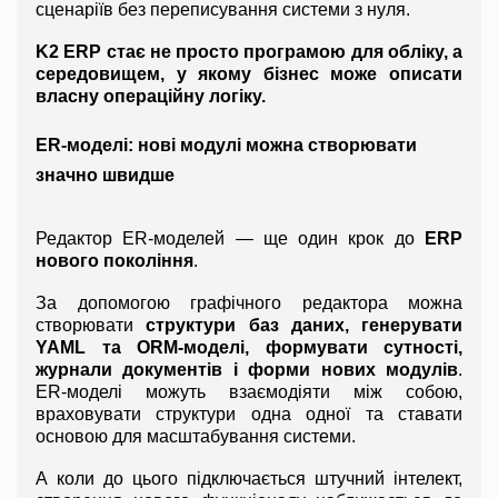
сценаріїв без переписування системи з нуля.
K2 ERP стає не просто програмою для обліку, а 
середовищем, у якому бізнес може описати 
власну операційну логіку.
ER-моделі: нові модулі можна створювати 
значно швидше
Редактор ER-моделей — ще один крок до 
ERP 
нового покоління
.
За допомогою графічного редактора можна 
створювати 
структури баз даних, генерувати 
YAML та ORM-моделі, формувати сутності, 
журнали документів і форми нових модулів
. 
ER-моделі можуть взаємодіяти між собою, 
враховувати структури одна одної та ставати 
основою для масштабування системи.
А коли до цього підключається штучний інтелект, 