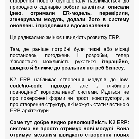
створення нового функціоналу наближається до 
природного сценарію роботи аналітика: 
описали 
ідею, отримали ER-модель, перевірили, 
згенерували модуль, додали його в систему 
оновлень і продовжили вдосконалення
.
Це радикально змінює швидкість розвитку ERP.
Там, де раніше потрібні були тижні або місяці 
постановок, погоджень і розробки, тепер 
з’являється можливість рухатися 
ітераційно, 
швидко й ближче до реальних потреб бізнесу
.
K2 ERP наближає створення модулів до 
low-
code/no-code підходу
, але з глибиною 
повноцінної корпоративної системи. Йдеться не 
про поверхневі форми чи прості конструктори, а 
про створення структур, які можуть стати частиною 
ERP-архітектури.
Саме тут добре видно революційність K2 ERP: 
система не просто отримує нові модулі. Вона 
отримує механізм швидкого створення нових 