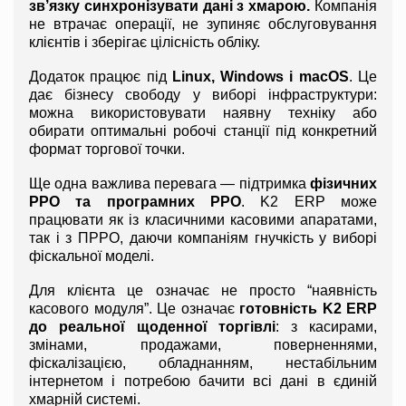
зв’язку синхронізувати дані з хмарою.
 Компанія 
не втрачає операції, не зупиняє обслуговування 
клієнтів і зберігає цілісність обліку.
Додаток працює під 
Linux, Windows і macOS
. Це 
дає бізнесу свободу у виборі інфраструктури: 
можна використовувати наявну техніку або 
обирати оптимальні робочі станції під конкретний 
формат торгової точки.
Ще одна важлива перевага — підтримка 
фізичних 
РРО та програмних РРО
. K2 ERP може 
працювати як із класичними касовими апаратами, 
так і з ПРРО, даючи компаніям гнучкість у виборі 
фіскальної моделі.
Для клієнта це означає не просто “наявність 
касового модуля”. Це означає 
готовність K2 ERP 
до реальної щоденної торгівлі
: з касирами, 
змінами, продажами, поверненнями, 
фіскалізацією, обладнанням, нестабільним 
інтернетом і потребою бачити всі дані в єдиній 
хмарній системі.