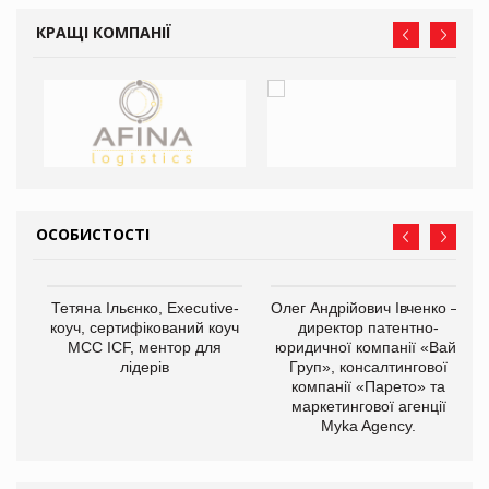
КРАЩІ КОМПАНІЇ
ОСОБИСТОСТІ
,
Тетяна Ільєнко, Executive-
Олег Андрійович Івченко —
ОВ
коуч, сертифікований коуч
директор патентно-
МСС ICF, ментор для
юридичної компанії «Вайз
лідерів
Груп», консалтингової
компанії «Парето» та
маркетингової агенції
Myka Agency.