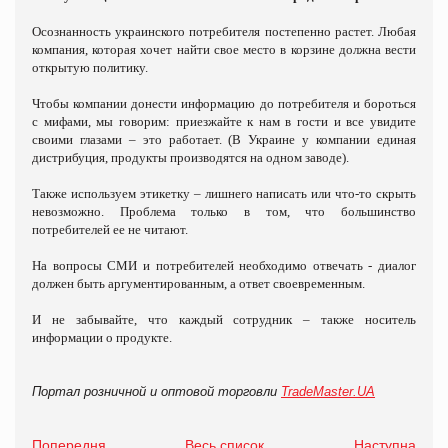
Осознанность украинского потребителя постепенно растет. Любая
компания, которая хочет найти свое место в корзине должна вести
открытую политику.
Чтобы компании донести информацию до потребителя и бороться
с мифами, мы говорим: приезжайте к нам в гости и все увидите
своими глазами – это работает. (В Украине у компании единая
дистрибуция, продукты производятся на одном заводе).
Также используем этикетку – лишнего написать или что-то скрыть
невозможно. Проблема только в том, что большинство
потребителей ее не читают.
На вопросы СМИ и потребителей необходимо отвечать - диалог
должен быть аргументированным, а ответ своевременным.
И не забывайте, что каждый сотрудник – также носитель
информации о продукте.
Портал розничной и оптовой торговли
TradeMaster.UA
Попередня
Весь список
Наступна