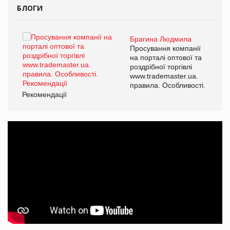
БЛОГИ
Брагина Людмила
ї
Просування компанії
а
на порталі оптової та
роздрібної торгівлі
www.trademaster.ua.
і.
правила. Особливості.
Рекомендації
Ре