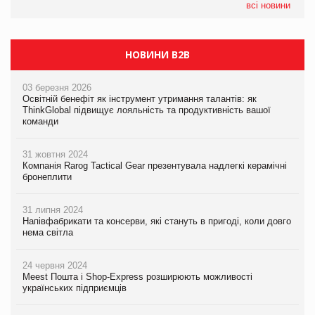
налічуватиме 374 магазини
всі новини
НОВИНИ B2B
03 березня 2026
Освітній бенефіт як інструмент утримання талантів: як
ThinkGlobal підвищує лояльність та продуктивність вашої
команди
31 жовтня 2024
Компанія Rarog Tactical Gear презентувала надлегкі керамічні
бронеплити
31 липня 2024
Напівфабрикати та консерви, які стануть в пригоді, коли довго
нема світла
24 червня 2024
Meest Пошта і Shop-Express розширюють можливості
українських підприємців