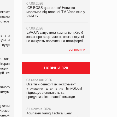
07.08.2026
ICE BOSS цього літа! Новинка
06.08.2026
07.08.2026
икают
морозива від власної ТМ Varto вже у
Смачна новинка для хвостатих: у
Франція заборонила рекламні дзвінки
VARUS
VARUS з’явилися паучі Varto Paw
 после
без згоди клієнтів
expert від власної ТМ Varto!
потерь
07.08.2026
EVA.UA запустила кампанію «Хто б
05.08.2026
ть эти
знав» про асортимент, якого покупці
Мережа супермаркетів VARUS купує
вцом и
не очікують побачити на платформі
мережу магазинів формату
в суде
convenience store КОЛО: об’єднана
компанія налічуватиме 374 магазини
всі новини
ь так,
Вторая
НОВИНИ B2B
каций.
ций ее
03 березня 2026
Освітній бенефіт як інструмент
ойного
утримання талантів: як ThinkGlobal
инимум
підвищує лояльність та
продуктивність вашої команди
д этим
31 жовтня 2024
 Кроме
Компанія Rarog Tactical Gear
ронной