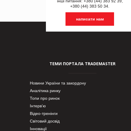
інші питання: +380 (44) 383 92 39,
+380 (44) 383 50 34.
написати нам
ТЕМИ ПОРТАЛА TRADEMASTER
Новини України та закордону
Аналітика ринку
Топи про ринок
Інтерв’ю
Відео-тренінги
Світовий досвід
Інновації