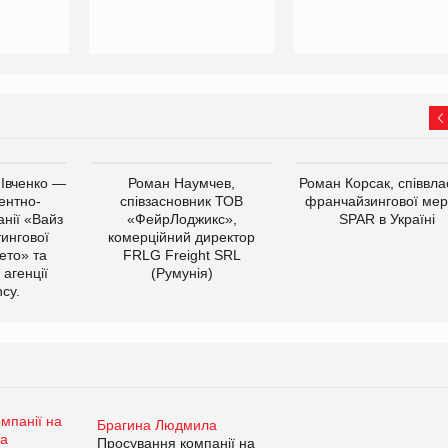
 Івченко —
Роман Наумчев,
Роман Корсак, співвла
ентно-
співзасновник ТОВ
франчайзингової мер
нії «Вайз
«ФейрЛоджикс»,
SPAR в Україні
тингової
комерційний директор
ето» та
FRLG Freight SRL
 агенції
(Румунія)
cy.
Брагина Людмила
Просування компанії на