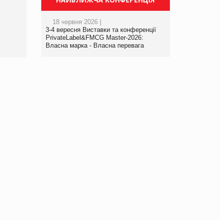
порталі оптової та
роздрібної торгівлі
18 червня 2026 |
www.trademaster.ua.
3-4 вересня Виставки та конференції
правила. Особливості.
PrivateLabel&FMCG Master-2026:
Власна марка - Власна перевага