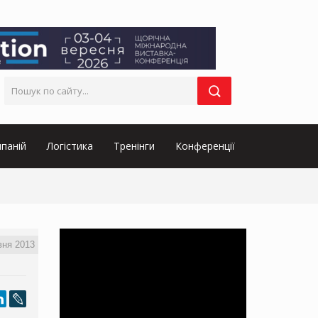
паній
Логістика
Тренінги
Конференції
вня 2013