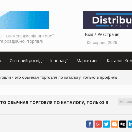
Вхід
Реєстрація
л топ-менеджерів оптової
та роздрібної торгівлі
08 серпня 2026
к
Світовий досвід
Інновації
Маркетинг
Каталог Ком
овли - это обычная торговля по каталогу, только в профиль
20 чер
ТО ОБЫЧНАЯ ТОРГОВЛЯ ПО КАТАЛОГУ, ТОЛЬКО В