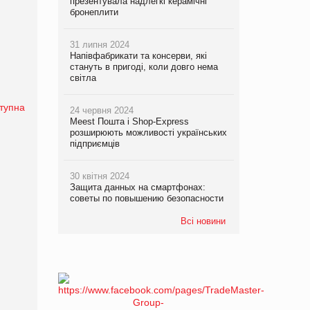
презентувала надлегкі керамічні
бронеплити
31 липня 2024
Напівфабрикати та консерви, які
стануть в пригоді, коли довго нема
світла
тупна
24 червня 2024
Meest Пошта і Shop-Express
розширюють можливості українських
підприємців
30 квітня 2024
Защита данных на смартфонах:
советы по повышению безопасности
Всі новини