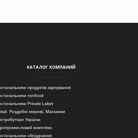
КАТАЛОГ КОМПАНИЙ
остачальники продуктів харчування
остачальники nonfood
стачальники Private Label
tail. Роздрібні мережі, Магазини
истрибутори України
гропромисловий комплекс
остачальники обладнання