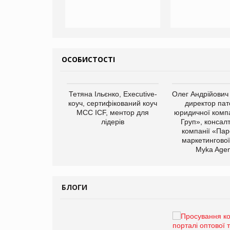
ОСОБИСТОСТІ
арас Ігорович,
Тетяна Ільєнко, Executive-
Олег Андрійович
иробництва ТОВ
коуч, сертифікований коуч
директор пат
Герчак"
МСС ICF, ментор для
юридичної компа
лідерів
Груп», консал
компанії «Пар
маркетингової
Myka Agen
БЛОГИ
Брагина Людмила
Просування компанії на