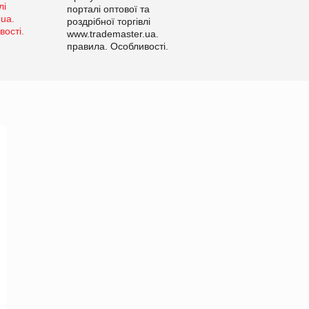
порталі оптової та
роздрібної торгівлі
www.trademaster.ua.
правила. Особливості.
Рекомендації