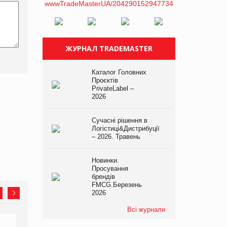
ЖУРНАЛ TRADEMASTER
Каталог Головних
Проєктів
PrivateLabel –
2026
Сучасні рішення в
Логістиці&Дистрибуції
– 2026. Травень
Новинки.
Просування
брендів
FMCG.Березень
2026
Всі журнали