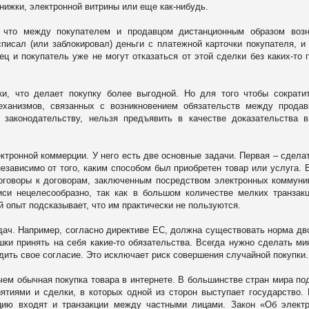
нижки, электронной витрины или еще как-нибудь.
, что между покупателем и продавцом дистанционным образом возн
писал (или заблокировал) деньги с платежной карточки покупателя, и
ец и покупатель уже не могут отказаться от этой сделки без каких-то 
и, что делает покупку более выгодной. Но для того чтобы сократи
еханизмов, связанных с возникновением обязательств между прода
 законодательству, нельзя предъявить в качестве доказательства 
тронной коммерции. У него есть две основные задачи. Первая – сделат
езависимо от того, каким способом был приобретен товар или услуга. 
оговоры к договорам, заключенным посредством электронных коммуни
си нецелесообразно, так как в большом количестве мелких транзак
опыт подсказывает, что им практически не пользуются.
дач. Например, согласно директиве ЕС, должна существовать норма дв
ки принять на себя какие-то обязательства. Всегда нужно сделать м
дить свое согласие. Это исключает риск совершения случайной покупки.
чем обычная покупка товара в интернете. В большинстве стран мира по
тиями и сделки, в которых одной из сторон выступает государство.
цию входят и транзакции между частными лицами. Закон «Об элект