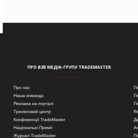
ПРО В2В МЕДІА-ГРУПУ TRADEMASTER
Про нас
П
Наша команда
П
Реклама на порталі
По
Тренінговий центр
Re
Конференції TradeMaster
Д
Національні Премії
А
Журнал TradeMaster
П