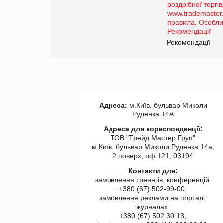
порталі оптової та
роздрібної торгівлі
www.trademaster.ua.
правила. Особливості.
ії
Рекомендації
Адреса:
м.Київ, бульвар Миколи
Руденка 14А
Адреса для кореспонденції:
ТОВ "Tрейд Мастер Груп"
м.Київ, бульвар Миколи Руденка 14а,
2 поверх, оф 121, 03194
Контакти для:
замовлення треннгів, конференцій:
+380 (67) 502-99-00,
замовлення реклами на порталі,
журналах:
+380 (67) 502 30 13,