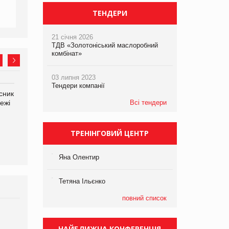
ТЕНДЕРИ
21 січня 2026
ТДВ «Золотоніський маслоробний
комбінат»
03 липня 2023
Тендери компанії
сник
Олексій Логачов-Михайлов
Яна Сараніна, директор
ежі
Файно маркет Директор
Всі тендери
компанії «УкраМарин»
департаменту з
виробництва
ТРЕНІНГОВИЙ ЦЕНТР
Яна Олентир
Тетяна Ільєнко
повний список
Брагина Людмила
Просування компанії на
НАЙБЛИЖЧА КОНФЕРЕНЦІЯ