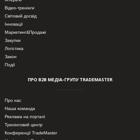
Відео-тренінги
Світовий досвід
Інновації
Маркетинг&Продажі
Закупки
Логістика
Закон
Події
ПРО В2В МЕДІА-ГРУПУ TRADEMASTER
Про нас
Наша команда
Реклама на порталі
Тренінговий центр
Конференції TradeMaster