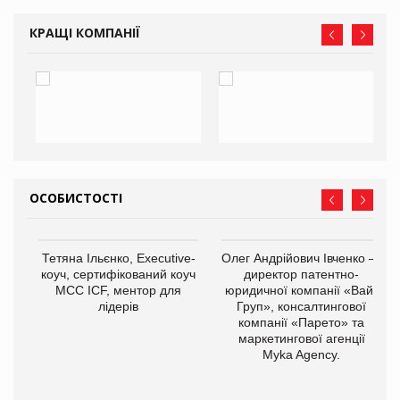
КРАЩІ КОМПАНІЇ
ОСОБИСТОСТІ
,
Тетяна Ільєнко, Executive-
Олег Андрійович Івченко —
ОВ
коуч, сертифікований коуч
директор патентно-
МСС ICF, ментор для
юридичної компанії «Вайз
лідерів
Груп», консалтингової
компанії «Парето» та
маркетингової агенції
Myka Agency.