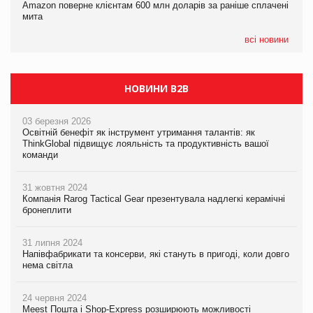
Amazon поверне клієнтам 600 млн доларів за раніше сплачені
05.08.2026
У Євросоюзі набули чинності нові правила щодо штучного
мита
Сергій Лісунов про заморожені хлібобулочні вироби на
інтелекту
PrivateLabel&FMCG Master 2026
всі новини
НОВИНИ B2B
03 березня 2026
Освітній бенефіт як інструмент утримання талантів: як
ThinkGlobal підвищує лояльність та продуктивність вашої
команди
31 жовтня 2024
Компанія Rarog Tactical Gear презентувала надлегкі керамічні
бронеплити
31 липня 2024
Напівфабрикати та консерви, які стануть в пригоді, коли довго
нема світла
24 червня 2024
Meest Пошта і Shop-Express розширюють можливості