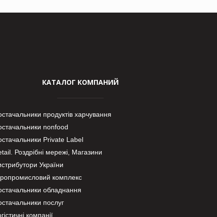
КАТАЛОГ КОМПАНИЙ
остачальники продуктів харчування
остачальники nonfood
стачальники Private Label
tail. Роздрібні мережі, Магазини
истрибутори України
гропромисловий комплекс
остачальники обладнання
остачальники послуг
гістичні компанії