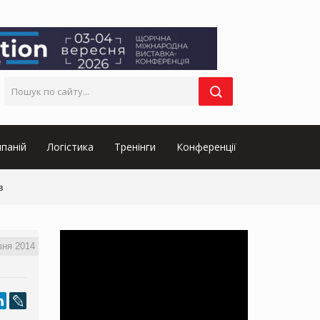
паній
Логістика
Тренінги
Конференції
в
вня 2014