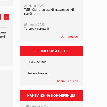
21 січня 2026
ТДВ «Золотоніський маслоробний
комбінат»
03 липня 2023
Тендери компанії
сник
Олексій Логачов-Михайлов
Яна Сараніна, директор
ежі
Файно маркет Директор
компанії «УкраМарин»
Всі тендери
департаменту з
виробництва
ТРЕНІНГОВИЙ ЦЕНТР
Яна Олентир
Тетяна Ільєнко
повний список
Брагина Людмила
Просування компанії на
НАЙБЛИЖЧА КОНФЕРЕНЦІЯ
порталі оптової та
роздрібної торгівлі
18 червня 2026 |