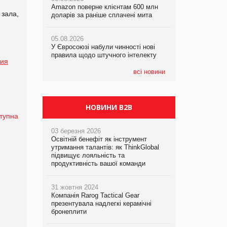
Amazon поверне клієнтам 600 млн
правила щодо штучного інтелекту
зала,
доларів за раніше сплачені мита
05.08.2026
05.08.2026
Смачне поповнення дитячого меню:
05.08.2026
Рекламна платформа вимагає від
у VARUS з’явилися новинки від ТМ
У Євросоюзі набули чинності нові
Google компенсацію за втрату 6,9
ТОКЕРИ
правила щодо штучного інтелекту
трлн рекламних показів
тия
05.08.2026
всі новини
Сергій Лісунов про заморожені
хлібобулочні вироби на
PrivateLabel&FMCG Master 2026
НОВИНИ B2B
тупна
03 березня 2026
Освітній бенефіт як інструмент
утримання талантів: як ThinkGlobal
підвищує лояльність та
продуктивність вашої команди
31 жовтня 2024
Компанія Rarog Tactical Gear
презентувала надлегкі керамічні
бронеплити