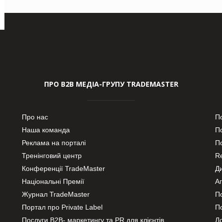
ПРО В2В МЕДІА-ГРУПУ TRADEMASTER
Про нас
П
Наша команда
П
Реклама на порталі
По
Тренінговий центр
Re
Конференції TradeMaster
Д
Національні Премії
А
Журнал TradeMaster
П
Портал про Private Label
П
Послуги В2В- маркетингу та PR для клієнтів
Ло