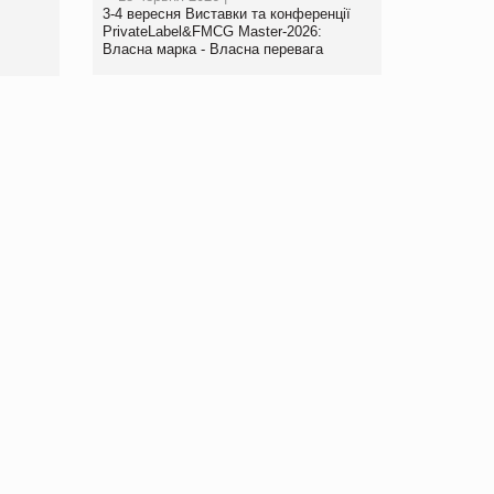
www.trademaster.ua.
3-4 вересня Виставки та конференції
правила. Особливості.
PrivateLabel&FMCG Master-2026:
Власна марка - Власна перевага