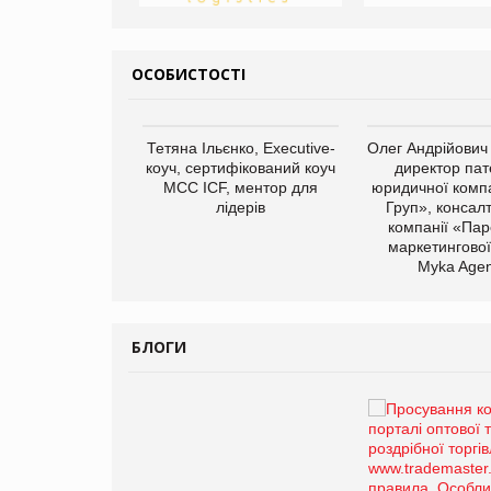
ОСОБИСТОСТІ
арас Ігорович,
Тетяна Ільєнко, Executive-
Олег Андрійович
иробництва ТОВ
коуч, сертифікований коуч
директор пат
Герчак"
МСС ICF, ментор для
юридичної компа
лідерів
Груп», консал
компанії «Пар
маркетингової
Myka Agen
БЛОГИ
Брагина Людмила
Просування компанії на
порталі оптової та
роздрібної торгівлі