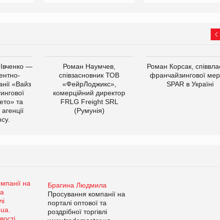
 Івченко —
Роман Наумчев,
Роман Корсак, співвла
ентно-
співзасновник ТОВ
франчайзингової мер
нії «Вайз
«ФейрЛоджикс»,
SPAR в Україні
тингової
комерційний директор
ето» та
FRLG Freight SRL
 агенції
(Румунія)
cy.
Брагина Людмила
Просування компанії на
порталі оптової та
роздрібної торгівлі