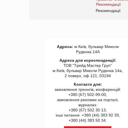
www.trademaster.ua.
правила. Особливості.
ії
Рекомендації
Адреса:
м.Київ, бульвар Миколи
Руденка 14А
Адреса для кореспонденції:
ТОВ "Tрейд Мастер Груп"
м.Київ, бульвар Миколи Руденка 14а,
2 поверх, оф 121, 03194
Контакти для:
замовлення треннгів, конференцій:
+380 (67) 502-99-00,
замовлення реклами на порталі,
журналах:
+380 (67) 502 30 13,
інші питання: +380 (44) 383 92 39,
+380 (44) 383 50 34.