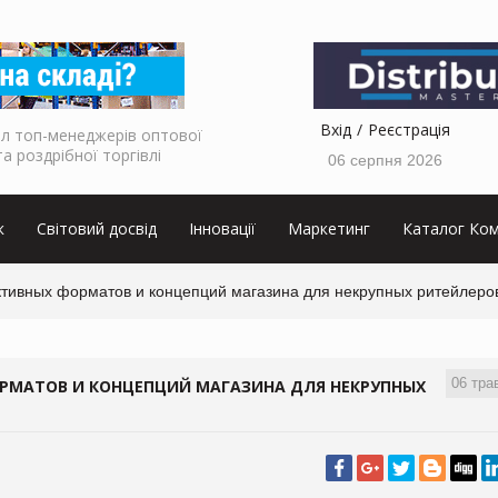
Вхід
Реєстрація
л топ-менеджерів оптової
та роздрібної торгівлі
06 серпня 2026
к
Світовий досвід
Інновації
Маркетинг
Каталог Ком
ивных форматов и концепций магазина для некрупных ритейлеро
06 тра
РМАТОВ И КОНЦЕПЦИЙ МАГАЗИНА ДЛЯ НЕКРУПНЫХ