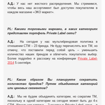
А.Д.:
У нас нет жесткого распределения. Мы стремимся,
чтобы весь наш ассортимент был доступен покупателям в
каждом магазине «ЭКО маркет».
PL: Какими торговыми марками, в каких категориях
представлен портфель Private Label сети?
А.Д.:
На сегодня у нас мультибрендовая политика в
отношении СТМ – 23 бренда. Не буду перечислять все ТМ, но
отмечу, что поставили перед собой цель – уменьшить
количество наших брендов и облегчить покупателю выбор.
Более подробно я расскажу на конференции
Private Label-
2014
5 сентября.
PL: Каким образом Вы планируете сократить
количество брендов? Путем объединения категорий
или ценовых сегментов?
А.Д.:
Мы не будем объединять категории, но сократим ТМ,
поскольку в одной категории на сегодня может быть до 4-х
СТМ. Идеальная картина – 2 основных Private Label: одна – в