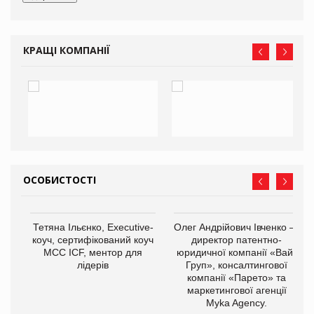
КРАЩІ КОМПАНІЇ
ОСОБИСТОСТІ
,
Тетяна Ільєнко, Executive-
Олег Андрійович Івченко —
ОВ
коуч, сертифікований коуч
директор патентно-
МСС ICF, ментор для
юридичної компанії «Вайз
лідерів
Груп», консалтингової
компанії «Парето» та
маркетингової агенції
Myka Agency.