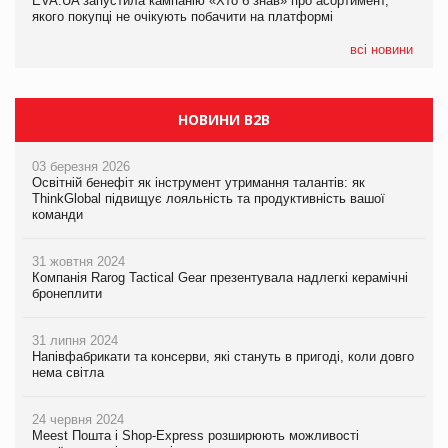
EVA.UA запустила кампанію «Хто б знав» про асортимент,
05.08.2026
якого покупці не очікують побачити на платформі
Мережа супермаркетів VARUS купує мережу магазинів
формату convenience store КОЛО: об’єднана компанія
налічуватиме 374 магазини
всі новини
НОВИНИ B2B
03 березня 2026
Освітній бенефіт як інструмент утримання талантів: як
ThinkGlobal підвищує лояльність та продуктивність вашої
команди
31 жовтня 2024
Компанія Rarog Tactical Gear презентувала надлегкі керамічні
бронеплити
31 липня 2024
Напівфабрикати та консерви, які стануть в пригоді, коли довго
нема світла
24 червня 2024
Meest Пошта і Shop-Express розширюють можливості