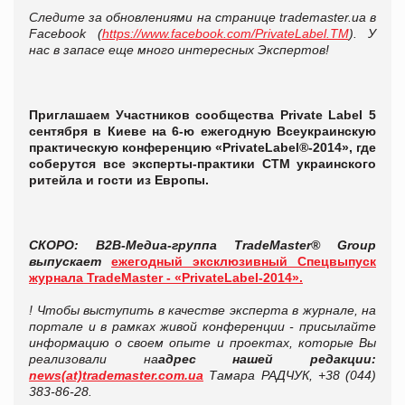
Следите за обновлениями на странице trademaster.ua в
Facebook (
https://www.facebook.com/PrivateLabel.TM
). У
нас в запасе еще много интересных Экспертов!
Приглашаем Участников сообщества Private Label 5
сентября в Киеве на 6-ю ежегодную Всеукраинскую
практическую конференцию «PrivateLabel®-2014», где
соберутся все эксперты-практики СТМ украинского
ритейла и гости из Европы.
СКОРО: B2B-Медиа-группа TradeMaster® Group
выпускает
ежегодный эксклюзивный Спецвыпуск
журнала TradeMaster - «PrivateLabel-2014».
! Чтобы выступить в качестве эксперта в журнале, на
портале и в рамках живой конференции - присылайте
информацию о своем опыте и проектах, которые Вы
реализовали на
адрес нашей редакции:
news(at)trademaster.com.ua
Тамара РАДЧУК, +38 (044)
383-86-28.