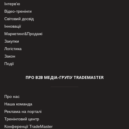
Інтерв’ю
Відео-тренінги
Світовий досвід
Інновації
Маркетинг&Продажі
Закупки
Логістика
Закон
Події
ПРО В2В МЕДІА-ГРУПУ TRADEMASTER
Про нас
Наша команда
Реклама на порталі
Тренінговий центр
Конференції TradeMaster