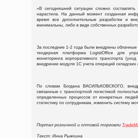
«В сегодняшней ситуации сложно составлять
нарастила. На данный момент созданная инфр
время все дополнительные разработки и вн
минимальны, либо в виде собственных разработ
За последние 1-2 года были внедрены облачные
тендерная платформа LogistOffice для упр
мониторинга корпоративного транспорта (ухо
внедрение модуля 1С учета операций складских 
По словам Богдана ВАСИЛЬКОВСКОГО, внедр
связанные с транспортной логистикой полность
определенных процессов от конкретных людей
статистику по сотрудникам, изменить систему мо
Портал розничной и оптовой торговли
TradeMa
Текст: Инна Рыжкина