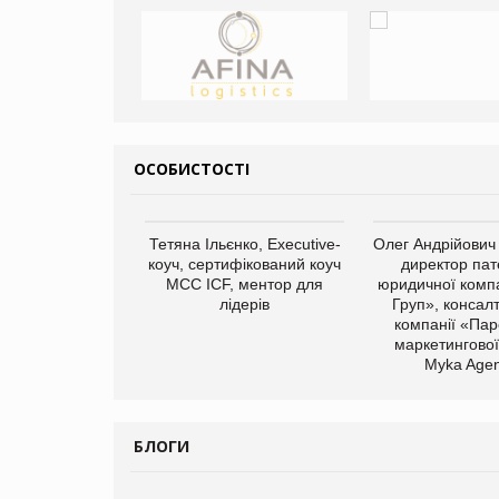
ОСОБИСТОСТІ
арас Ігорович,
Тетяна Ільєнко, Executive-
Олег Андрійович
иробництва ТОВ
коуч, сертифікований коуч
директор пат
Герчак"
МСС ICF, ментор для
юридичної компа
лідерів
Груп», консал
компанії «Пар
маркетингової
Myka Agen
БЛОГИ