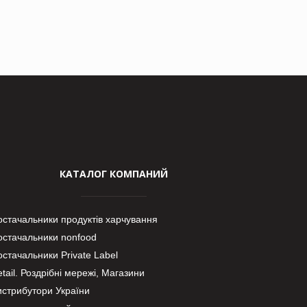
КАТАЛОГ КОМПАНИЙ
остачальники продуктів харчування
остачальники nonfood
стачальники Private Label
tail. Роздрібні мережі, Магазини
истрибутори України