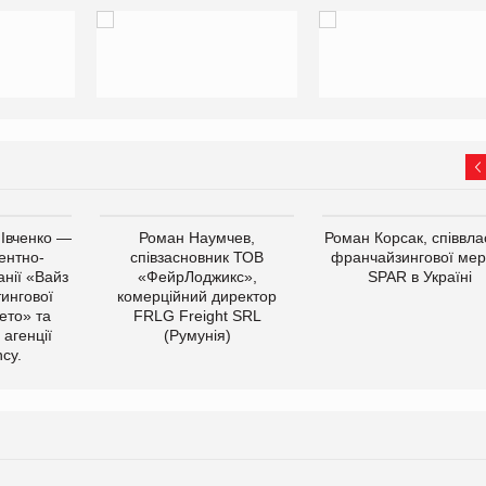
 Івченко —
Роман Наумчев,
Роман Корсак, співвла
ентно-
співзасновник ТОВ
франчайзингової мер
нії «Вайз
«ФейрЛоджикс»,
SPAR в Україні
тингової
комерційний директор
ето» та
FRLG Freight SRL
 агенції
(Румунія)
cy.