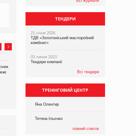
Всі журнали
ТЕНДЕРИ
21 січня 2026
ТДВ «Золотоніський маслоробний
комбінат»
03 липня 2023
Тендери компанії
сник
Олексій Логачов-Михайлов
Яна Сараніна, директор
ежі
Файно маркет Директор
Всі тендери
компанії «УкраМарин»
департаменту з
виробництва
ТРЕНІНГОВИЙ ЦЕНТР
Яна Олентир
Тетяна Ільєнко
повний список