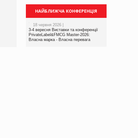
Брагина Людмила
Просування компанії на
НАЙБЛИЖЧА КОНФЕРЕНЦІЯ
порталі оптової та
роздрібної торгівлі
18 червня 2026 |
www.trademaster.ua.
3-4 вересня Виставки та конференції
правила. Особливості.
PrivateLabel&FMCG Master-2026:
Власна марка - Власна перевага