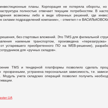
 инвестиционные планы. Корпорация не потеряла обороты, но
аструктура полностью отвечает текущим потребностям. В наст
едрения возможны либо в виде облачных решений, где инвес
ок силами подразделений компании», - отметил г-н ВАСИЛЬКОВСК
 решения, без стартовых вложений. Это TMS для филиальной струк
авления наемным транспортом, произведена «перезагрузка
д от устаревшего приобретенного ПО на WEB-решение), разрабо
сотрудников для «ручных складов».
ение ТМS и тендерной платформы позволило сделать проц
ю прозрачными, устранена персональная зависимость, т.е. зависи
. Модуль учета складских операций позволил получить необхо
тивации.
ster.UA