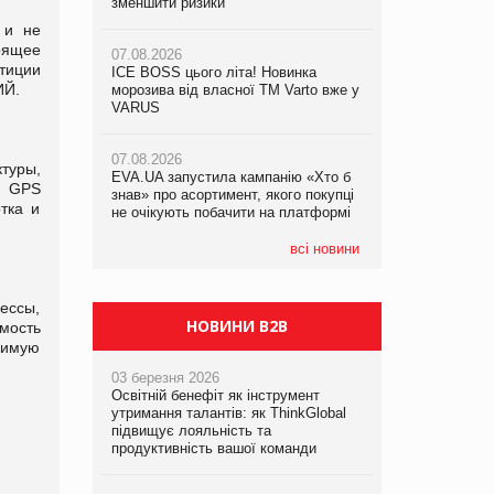
зменшити ризики
знав» про асортимент, якого покупці
07.08.2026
не очікують побачити на платформі
 и не
Продажі Hugo Boss впали на 9%
оящее
07.08.2026
тиции
ICE BOSS цього літа! Новинка
06.08.2026
ИЙ.
07.08.2026
морозива від власної ТМ Varto вже у
Смачна новинка для хвостатих: у
Франція заборонила рекламні дзвінки
VARUS
VARUS з’явилися паучі Varto Paw
без згоди клієнтів
expert від власної ТМ Varto!
07.08.2026
туры,
EVA.UA запустила кампанію «Хто б
05.08.2026
» GPS
знав» про асортимент, якого покупці
Мережа супермаркетів VARUS купує
тка и
не очікують побачити на платформі
мережу магазинів формату
convenience store КОЛО: об’єднана
компанія налічуватиме 374 магазини
всі новини
ессы,
НОВИНИ B2B
мость
димую
03 березня 2026
Освітній бенефіт як інструмент
утримання талантів: як ThinkGlobal
підвищує лояльність та
продуктивність вашої команди