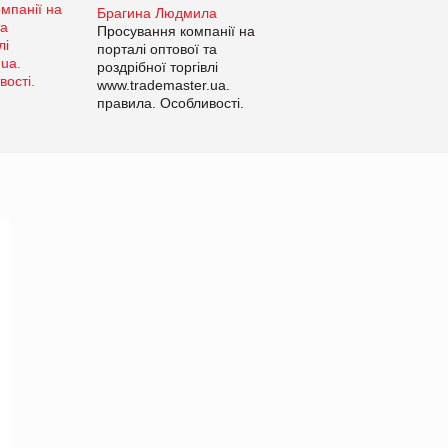
Брагина Людмила
Просування компанії на
порталі оптової та
роздрібної торгівлі
www.trademaster.ua.
правила. Особливості.
Рекомендації