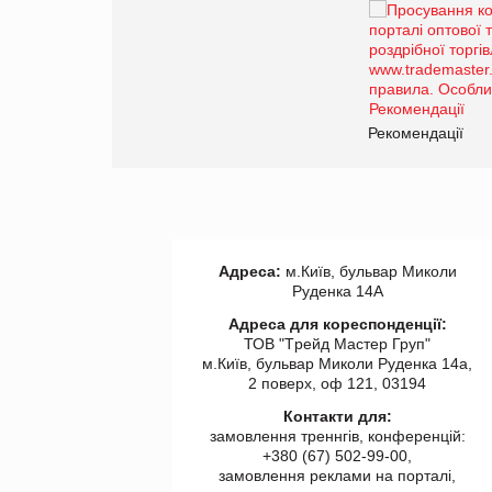
Брагина Людмила
Просування компанії на
порталі оптової та
роздрібної торгівлі
www.trademaster.ua.
правила. Особливості.
ії
Рекомендації
Адреса:
м.Київ, бульвар Миколи
Руденка 14А
Адреса для кореспонденції:
ТОВ "Tрейд Мастер Груп"
м.Київ, бульвар Миколи Руденка 14а,
2 поверх, оф 121, 03194
Контакти для:
замовлення треннгів, конференцій:
+380 (67) 502-99-00,
замовлення реклами на порталі,