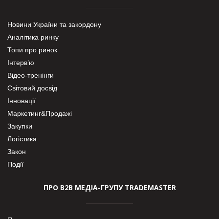
Новини України та закордону
Аналітика ринку
Топи про ринок
Інтерв’ю
Відео-тренінги
Світовий досвід
Інновації
Маркетинг&Продажі
Закупки
Логістика
Закон
Події
ПРО В2В МЕДІА-ГРУПУ TRADEMASTER