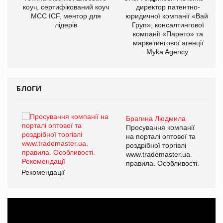
ОВ
коуч, сертифікований коуч
директор патентно-
МСС ICF, ментор для
юридичної компанії «Вайз
лідерів
Груп», консалтингової
компанії «Парето» та
маркетингової агенції
Myka Agency.
БЛОГИ
Брагина Людмила
Просування компанії
на порталі оптової та
роздрібної торгівлі
www.trademaster.ua.
правила. Особливості.
Рекомендації
Ре