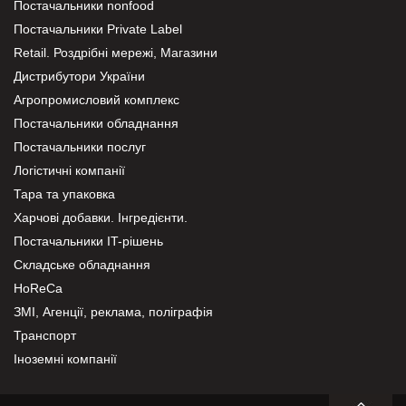
Постачальники nonfood
Постачальники Private Label
Retail. Роздрібні мережі, Магазини
Дистрибутори України
Агропромисловий комплекс
Постачальники обладнання
Постачальники послуг
Логістичні компанії
Тара та упаковка
Харчові добавки. Інгредієнти.
Постачальники IT-рішень
Складське обладнання
HoReCa
ЗМІ, Агенції, реклама, поліграфія
Транспорт
Іноземні компанії