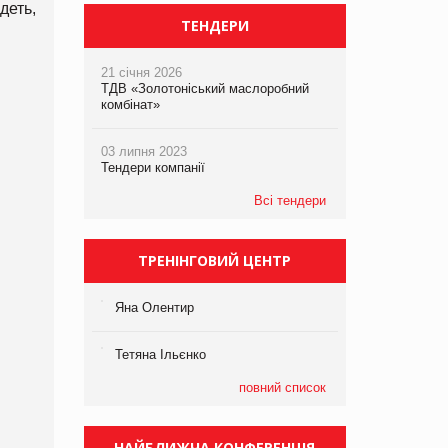
деть,
ТЕНДЕРИ
21 січня 2026
ТДВ «Золотоніський маслоробний
комбінат»
03 липня 2023
Тендери компанії
Всі тендери
ТРЕНІНГОВИЙ ЦЕНТР
Яна Олентир
Тетяна Ільєнко
повний список
НАЙБЛИЖЧА КОНФЕРЕНЦІЯ