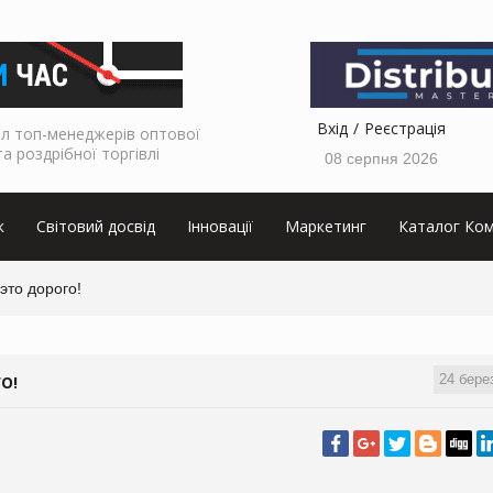
Вхід
Реєстрація
л топ-менеджерів оптової
та роздрібної торгівлі
08 серпня 2026
к
Світовий досвід
Інновації
Маркетинг
Каталог Ком
это дорого!
24 бере
О!