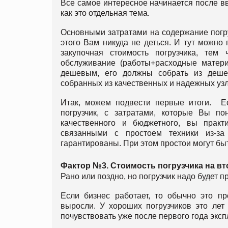
Все самое интересное начинается после вв
как это отдельная тема.
Основными затратами на содержание погру
этого Вам никуда не деться. И тут можн
закупочная стоимость погрузчика, тем
обслуживание (работы+расходные матери
дешевым, его должны собрать из деше
собранных из качественных и надежных узл
Итак, можем подвести первые итоги. Ес
погрузчик, с затратами, которые Вы по
качественного и бюджетного, вы практ
связанными с простоем техники из-з
гарантированы. При этом простои могут быт
Фактор №3. Стоимость погрузчика на в
Рано или поздно, но погрузчик надо будет п
Если бизнес работает, то обычно это пр
выросли. У хороших погрузчиков это лет
почувствовать уже после первого года эксплу