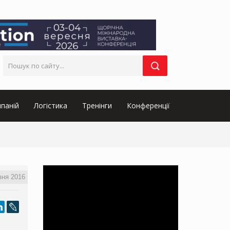
паній
Логістика
Тренінги
Конференції
зня 2016