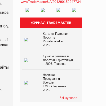
.
чиков
ЖУРНАЛ TRADEMASTER
 б.у.
Каталог Головних
Проєктів
ежный
PrivateLabel –
аллет
2026
Сучасні рішення в
Логістиці&Дистрибуції
– 2026. Травень
сайты
Новинки.
Просування
брендів
FMCG.Березень
го
2026
Всі журнали