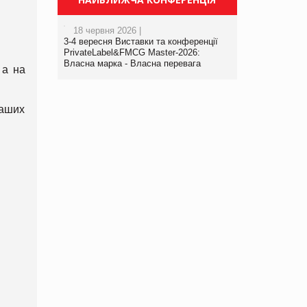
18 червня 2026 |
3-4 вересня Виставки та конференції
PrivateLabel&FMCG Master-2026:
Власна марка - Власна перевага
 а на
аших