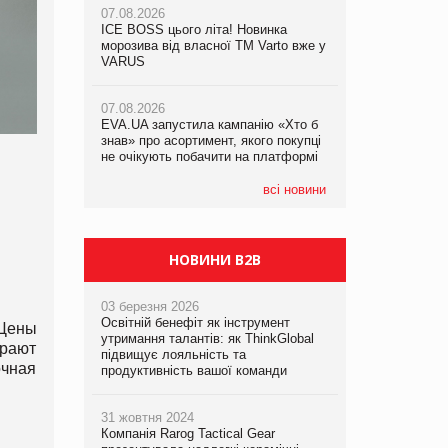
07.08.2026
ICE BOSS цього літа! Новинка
06.08.2026
07.08.2026
морозива від власної ТМ Varto вже у
Смачна новинка для хвостатих: у
Франція заборонила рекламні дзвінки
VARUS
VARUS з’явилися паучі Varto Paw
без згоди клієнтів
expert від власної ТМ Varto!
07.08.2026
EVA.UA запустила кампанію «Хто б
05.08.2026
знав» про асортимент, якого покупці
Мережа супермаркетів VARUS купує
не очікують побачити на платформі
мережу магазинів формату
convenience store КОЛО: об’єднана
компанія налічуватиме 374 магазини
всі новини
НОВИНИ B2B
03 березня 2026
Освітній бенефіт як інструмент
 Цены
утримання талантів: як ThinkGlobal
ирают
підвищує лояльність та
очная
продуктивність вашої команди
31 жовтня 2024
Компанія Rarog Tactical Gear