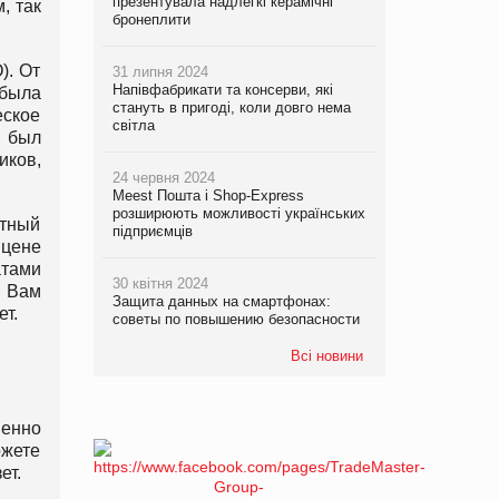
презентувала надлегкі керамічні
, так
бронеплити
). От
31 липня 2024
Напівфабрикати та консерви, які
 была
стануть в пригоді, коли довго нема
еское
світла
к был
ков,
24 червня 2024
Meest Пошта і Shop-Express
розширюють можливості українських
етный
підприємців
 цене
атами
30 квітня 2024
 Вам
Защита данных на смартфонах:
т.
советы по повышению безопасности
Всі новини
венно
ожете
ет.