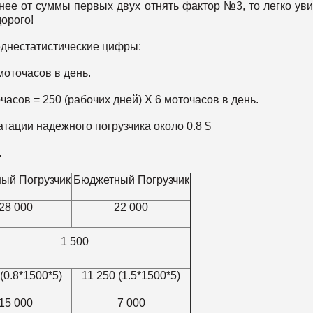
нее от суммы первых двух отнять фактор №3, то легко уви
дорого!
еднестатистические цифры:
моточасов в день.
очасов = 250 (рабочих дней) Х 6 моточасов в день.
атации надежного погрузчика около 0.8 $
.
ый Погрузчик
Бюджетный Погрузчик
28 000
22 000
1 500
(0.8*1500*5)
11 250 (1.5*1500*5)
15 000
7 000