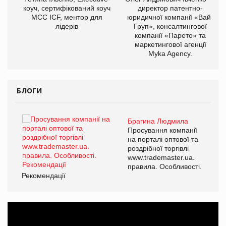
ОВ
коуч, сертифікований коуч
директор патентно-
МСС ICF, ментор для
юридичної компанії «Вайз
лідерів
Груп», консалтингової
компанії «Парето» та
маркетингової агенції
Myka Agency.
БЛОГИ
Брагина Людмила
ї
Просування компанії
а
на порталі оптової та
роздрібної торгівлі
www.trademaster.ua.
і.
правила. Особливості.
Рекомендації
Ре