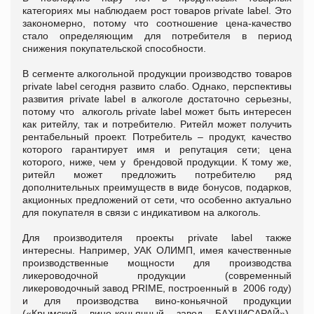
категориях мы наблюдаем рост товаров private label. Это
закономерно, потому что соотношение цена-качество
стало определяющим для потребителя в период
снижения покупательской способности.
В сегменте алкогольной продукции производство товаров
private label сегодня развито слабо. Однако, перспективы
развития private label в алкоголе достаточно серьезны,
потому что алкоголь private label может быть интересен
как ритейлу, так и потребителю. Ритейл может получить
рентабельный проект. Потребитель – продукт, качество
которого гарантирует имя и репутация сети; цена
которого, ниже, чем у брендовой продукции. К тому же,
ритейл может предложить потребителю ряд
дополнительных преимуществ в виде бонусов, подарков,
акционных предложений от сети, что особенно актуально
для покупателя в связи с индикативом на алкоголь.
Для производителя проекты private label также
интересны. Например, УАК ОЛИМП, имея качественные
производственные мощности для производства
ликероводочной продукции (современный
ликероводочный завод PRIME, построенный в 2006 году)
и для производства вино-коньячной продукции
(«Крымский вино-коньячный завод БАХЧИСАРАЙ»),