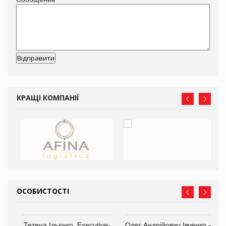
КРАЩІ КОМПАНІЇ
ОСОБИСТОСТІ
,
Тетяна Ільєнко, Executive-
Олег Андрійович Івченко —