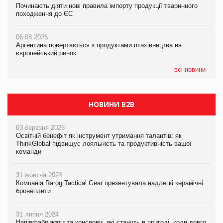
Починають діяти нові правила імпорту продукції тваринного
Починають діяти нові правила імпорту продукції тваринного
ударів по українському бізнесу за час повномасштабної війни
походження до ЄС
походження до ЄС
05.08.2026
06.08.2026
06.08.2026
Смачне поповнення дитячого меню: у VARUS з’явилися
Аргентина повертається з продуктами птахівництва на
Аргентина повертається з продуктами птахівництва на
новинки від ТМ ТОКЕРИ
європейський ринок
європейський ринок
05.08.2026
всі новини
Сергій Лісунов про заморожені хлібобулочні вироби на
PrivateLabel&FMCG Master 2026
НОВИНИ B2B
03 березня 2026
Освітній бенефіт як інструмент утримання талантів: як
ThinkGlobal підвищує лояльність та продуктивність вашої
команди
31 жовтня 2024
Компанія Rarog Tactical Gear презентувала надлегкі керамічні
бронеплити
31 липня 2024
Напівфабрикати та консерви, які стануть в пригоді, коли довго