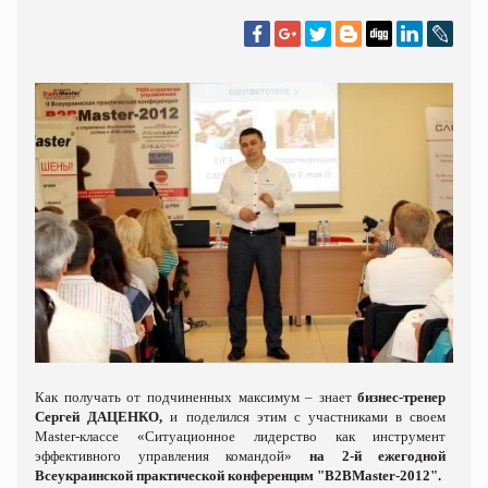
Как получать от подчиненных максимум – знает
бизнес-тренер
Сергей ДАЦЕНКО,
и поделился этим с участниками в своем
Master-классе «Ситуационное лидерство как инструмент
эффективного управления командой»
на 2-й ежегодной
Всеукраинской практической конференцим "В2В
M
aster-2012".