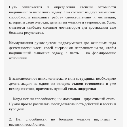
Суть заключается в определении степени готовности
подчиненного выполнять задачу. Она состоит из двух элементов:
способности выполнить работу самостоятельно и мотивации,
которая, в свою очередь, делится на желание и уверенность. Успех
считается наиболее сильным мотиватором для достижения еще
больших результатов.
Коммуникация руководителя подразумевает два основных вида
деятельности: часть своей энергии он направляет на то, чтобы
подчиненный выполнил задачу, а часть – на формирование
отношений.
В зависимости от психологического типа сотрудника, необходимо
делать акцент на одном из четырех
этапов готовности
, и уже
исходя из этого, применять нужный
стиль лидерства:
1. Когда нет ни способности, ни мотивации – директивный стиль.
Нужно просто рассказать последовательность действий и ввести в
курс дела.
2. Нет способности, но большое желание научиться –
наставнический стиль.