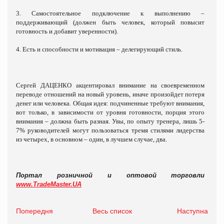
3. Самостоятельное подключение к выполнению –
поддерживающий (должен быть человек, который повысит
готовность и добавит уверенности).
4. Есть и способности и мотивация – делегирующий стиль.
Сергей ДАЦЕНКО акцентировал внимание на своевременном
переводе отношений на новый уровень, иначе произойдет потеря
денег или человека. Общая идея: подчиненные требуют внимания,
вот только, в зависимости от уровня готовности, порция этого
внимания – должна быть разная. Увы, по опыту тренера, лишь 5-
7% руководителей могут пользоваться тремя стилями лидерства
из четырех, в основном – один, в лучшем случае, два.
Портал розничной и оптовой торговли
www.TradeMaster.UA
Попередня
Весь список
Наступна