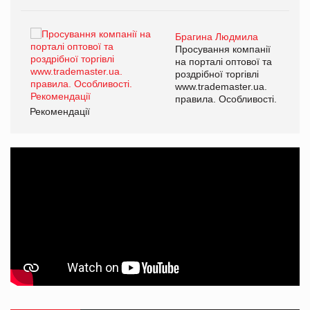
Брагина Людмила
ї
Просування компанії
а
на порталі оптової та
роздрібної торгівлі
www.trademaster.ua.
і.
правила. Особливості.
Рекомендації
Ре