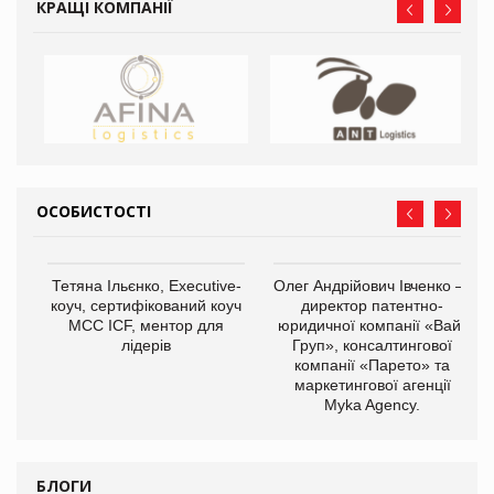
КРАЩІ КОМПАНІЇ
ОСОБИСТОСТІ
,
Тетяна Ільєнко, Executive-
Олег Андрійович Івченко —
ОВ
коуч, сертифікований коуч
директор патентно-
МСС ICF, ментор для
юридичної компанії «Вайз
лідерів
Груп», консалтингової
компанії «Парето» та
маркетингової агенції
Myka Agency.
БЛОГИ