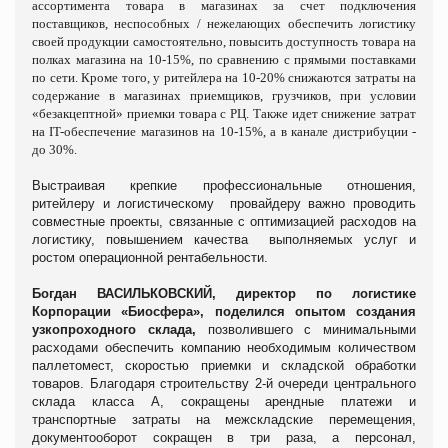
ассортимента товара в магазинах за счет подключения
поставщиков, неспособных / нежелающих обеспечить логистику
своей продукции самостоятельно, повысить доступность товара на
полках магазина на 10-15%, по сравнению с прямыми поставками
по сети. Кроме того, у ритейлера на 10-20% снижаются затраты на
содержание в магазинах приемщиков, грузчиков, при условии
«безакцептной» приемки товара с РЦ. Также идет снижение затрат
на IT-обеспечение магазинов на 10-15%, а в канале дистрибуции -
до 30%.
Выстраивая крепкие профессиональные отношения,
ритейлеру и логистическому провайдеру важно проводить
совместные проекты, связанные с оптимизацией расходов на
логистику, повышением качества выполняемых услуг и
ростом операционной рентабельности.
Богдан ВАСИЛЬКОВСКИЙ, директор по логистике
Корпорации «Биосфера»,
поделился опытом создания
узкопроходного склада,
позволившего с
минимальными
расходами обеспечить компанию необходимым количеством
паллетомест, скоростью приемки и складской обработки
товаров. Благодаря строительству 2-й очереди центрального
склада класса А,
сокращены арендные платежи и
транспортные затраты на межскладские перемещения,
документооборот сокращен в три раза, а персонал,