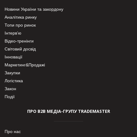
Новини України та закордону
Аналітика ринку
Топи про ринок
Інтерв’ю
Відео-тренінги
Світовий досвід
Інновації
Маркетинг&Продажі
Закупки
Логістика
Закон
Події
ПРО В2В МЕДІА-ГРУПУ TRADEMASTER
Про нас