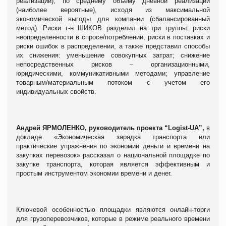
реализации), по среднему объему дневной реализации
(наиболее вероятные), исходя из максимальной
экономической выгоды для компании (сбалансированный
метод).
Риски г-н ШИКОВ разделил на
три группы: риски
неопределенности в спросе/потреблении, риски в поставках и
риски ошибок в распределении, а также представил способы
их снижения: уменьшение совокупных затрат; снижение
непосредственных рисков – организационными,
юридическими, коммуникативными методами; управление
товарным/материальным потоком с учетом его
индивидуальных свойств.
Андрей ЯРМОЛЕНКО, руководитель проекта “Logist-UA”,
в
докладе «Экономическая зарядка транспорта или
практические упражнения по экономии деньги и времени на
закупках перевозок» рассказал о национальной площадке по
закупке транспорта, которая является эффективным и
простым инструментом экономии времени и денег.
Ключевой особенностью площадки являются онлайн-торги
для грузоперевозчиков, которые в режиме реального времени