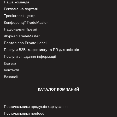
Наша команда
Реклама на порталі
Тренінговий центр
Конференції TradeMaster
Національні Премії
Журнал TradeMaster
Портал про Private Label
Послуги В2В- маркетингу та PR для клієнтів
Послуги з надання інформації
Відгуки
Контакти
Вакансії
КАТАЛОГ КОМПАНИЙ
Постачальники продуктів харчування
Постачальники nonfood