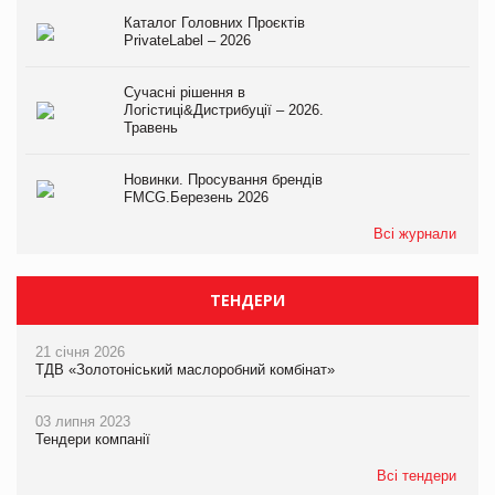
Каталог Головних Проєктів
PrivateLabel – 2026
Сучасні рішення в
Логістиці&Дистрибуції – 2026.
Травень
Новинки. Просування брендів
FMCG.Березень 2026
Всі журнали
ТЕНДЕРИ
21 січня 2026
ТДВ «Золотоніський маслоробний комбінат»
03 липня 2023
Тендери компанії
Всі тендери