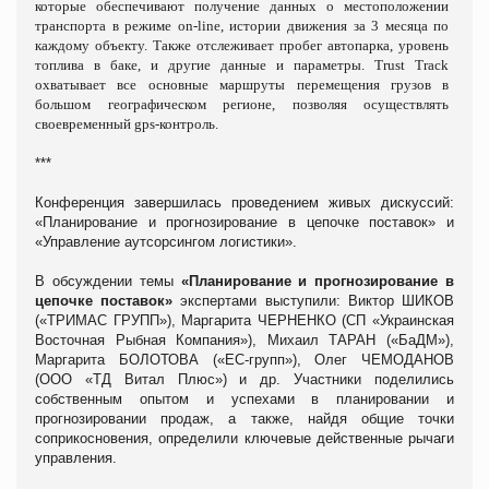
которые обеспечивают получение данных о местоположении
транспорта в режиме on-line, истории движения за 3 месяца по
каждому объекту. Также отслеживает пробег автопарка, уровень
топлива в баке, и другие данные и параметры. Trust Track
охватывает все основные маршруты перемещения грузов в
большом географическом регионе, позволяя осуществлять
своевременный gps-контроль.
***
Конференция завершилась проведением
живых дискуссий:
«Планирование и прогнозирование в цепочке поставок» и
«Управление аутсорсингом логистики».
В обсуждении темы
«Планирование и прогнозирование в
цепочке поставок»
экспертами выступили: Виктор ШИКОВ
(«ТРИМАС ГРУПП»), Маргарита ЧЕРНЕНКО (
СП «Украинская
Восточная Рыбная Компания»)
, Михаил ТАРАН («БаДМ»),
Маргарита БОЛОТОВА (
«ЕС-групп»),
Олег ЧЕМОДАНОВ
(
ООО «ТД Витал Плюс») и др. Участники поделились
собственным опытом и успехами в планировании и
прогнозировании продаж, а также, найдя общие точки
соприкосновения, определили ключевые действенные рычаги
управления.