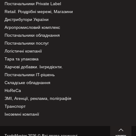
Постачальники Private Label
Retail. Роздрібні мережі, Магазини
Дистрибутори України
Агропромисловий комплекс
Постачальники обладнання
Постачальники послуг
Логістичні компанії
Тара та упаковка
Харчові добавки. Інгредієнти.
Постачальники IT-рішень
Складське обладнання
HoReCa
ЗМІ, Агенції, реклама, поліграфія
Транспорт
Іноземні компанії
TradeMaster 2026 © Всі права захищені.