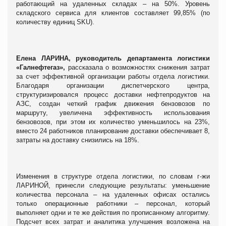
работающий на удаленных складах – на 50%. Уровень
складского сервиса для клиентов составляет 99,85% (по
количеству единиц SKU).
Елена ЛАРИНА, р
уководитель департамента логистики
«Галнефтегаз»
,
рассказала о возможностях снижения затрат
за счет эффективной организации работы отдела логистики
.
Благодаря организации диспетчерского центра,
структуризировался процесс доставки нефтепродуктов на
АЗС, создан четкий график движения бензовозов по
маршруту, увеличена эффективность использования
бензовозов, при этом их количество уменьшилось на 23%,
вместо 24 работников планирование доставки обеспечивает 8,
затраты на доставку снизились на 18%.
Изменения в структуре отдела логистики, по словам г-жи
ЛАРИНОЙ, принесли следующие результаты: уменьшение
количества персонала – на удаленных офисах остались
только операционные работники – персонал, который
выполняет одни и те же действия по прописанному алгоритму.
Подсчет всех затрат и аналитика улучшения возложена на