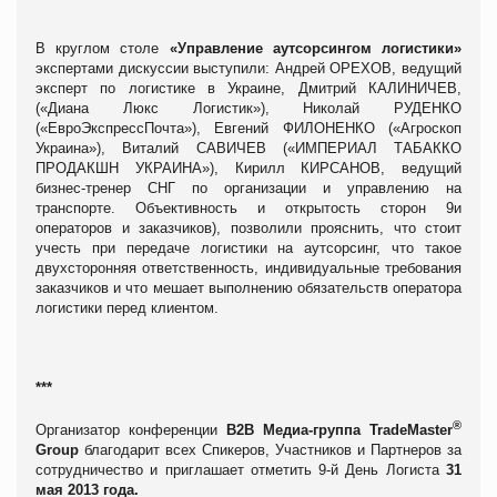
В круглом столе
«Управление аутсорсингом логистики»
экспертами дискуссии выступили: Андрей ОРЕХОВ, ведущий
эксперт по логистике в Украине, Дмитрий КАЛИНИЧЕВ,
(«Диана Люкс Логистик»), Николай РУДЕНКО
(«ЕвроЭкспрессПочта»), Евгений ФИЛОНЕНКО («Агроскоп
Украина»), Виталий САВИЧЕВ («ИМПЕРИАЛ ТАБАККО
ПРОДАКШН УКРАИНА»), Кирилл КИРСАНОВ, ведущий
бизнес-тренер СНГ по организации и управлению на
транспорте. Объективность и открытость сторон 9и
операторов и заказчиков), позволили прояснить, что стоит
учесть при передаче логистики на аутсорсинг, что такое
двухсторонняя ответственность, индивидуальные требования
заказчиков и что мешает выполнению обязательств оператора
логистики перед клиентом.
***
®
Организатор конференции
В2В Медиа-группа TradeMaster
Group
благодарит всех Спикеров, Участников и Партнеров за
сотрудничество и приглашает отметить 9-й День Логиста
31
мая 2013 года.