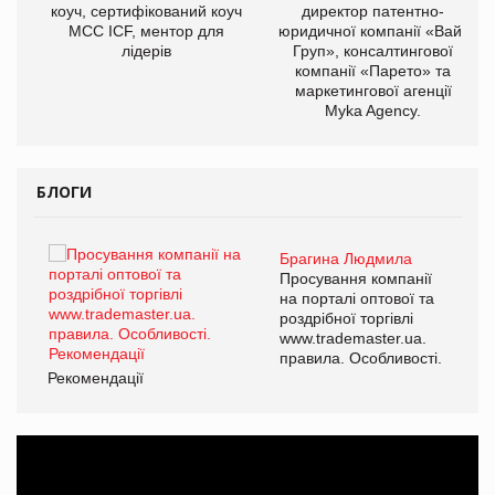
ОВ
коуч, сертифікований коуч
директор патентно-
МСС ICF, ментор для
юридичної компанії «Вайз
лідерів
Груп», консалтингової
компанії «Парето» та
маркетингової агенції
Myka Agency.
БЛОГИ
Брагина Людмила
ї
Просування компанії
а
на порталі оптової та
роздрібної торгівлі
www.trademaster.ua.
і.
правила. Особливості.
Рекомендації
Ре