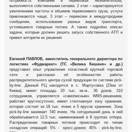
потребность компании в перевозках незначительна,
выполняется собственными силами; 2 этап – характеризуется
увеличением частоты и объемов перевозимого груза, услуги
привлекаются чаще; 3 этап – перевозки в междугороднем
сообщении, использование разных видов транспорта,
устоявшиеся товарные потоки. А также п
одробно описал
задачи, которые должен решить запуск собственного АТП и
привел алгоритм их решения.
Евгений ПАВЛОВ, заместитель генерального директора по
логистике «Фудмаркет» (ТС «Велика Кишеня» и др.)
представил опыт управления логистикой крупной торговой
сети и
рассказал об особенностях работы
распределительного центра сухой продукции по системе
pick
-
by
-
line
. Данный РЦ находится
в с. Мартусовка (23км от
Киева), имеет площадь 20 тыс. кв.м., 36 доков, 310
сотрудников, управляется «самописным» WMS-решением,
работает круглосуточно, имеет стеллажную зону хранения,
которая состоит из 18 тыс. ячеек и 5 ярусов хранения. Зона
p
ick-by-line занимает 740 ячеек. На сегодняшний день в ней
обрабатывается 12,5 тыс. наименований в 8 группах отбора.
Распределение товарных потоков происходит по типам
складских операций: 5% - кросс-докинг, 45% -
pick
-
by
-
line
,