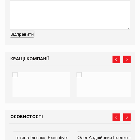
КРАЩІ КОМПАНІЇ
ОСОБИСТОСТІ
,
Тетяна Ільєнко, Executive-
Олег Андрійович Івченко —