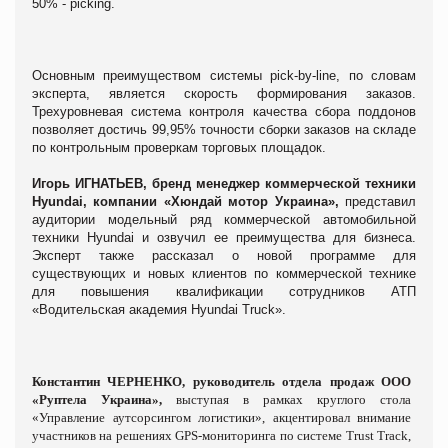
50% -
picking
.
Основным преимуществом системы
pick
-
by
-
line
, по словам
эксперта, является скорость формирования заказов.
Трехуровневая система контроля качества сбора поддонов
позволяет достичь
99,95% точности сборки заказов на складе
по контрольным проверкам торговых площадок
.
Игорь ИГНАТЬЕВ,
бренд менеджер коммерческой техники
Hyundai,
компании «Хюндай мотор Украина»,
представил
аудитории
модельный ряд коммерческой автомобильной
техники Hyundai и озвучил ее преимущества для бизнеса.
Эксперт также рассказал о новой программе для
существующих и новых клиентов по коммерческой технике
для повышения квалификации сотрудников АТП
«Водительская академия Hyundai Truck».
Константин ЧЕРНЕНКО, руководитель отдела продаж ООО
«Руптела Украина»,
выступая в рамках круглого стола
«Управление аутсорсингом логистики», акцентировал внимание
участников на решениях
GPS
-мониторинга по системе Trust Track,