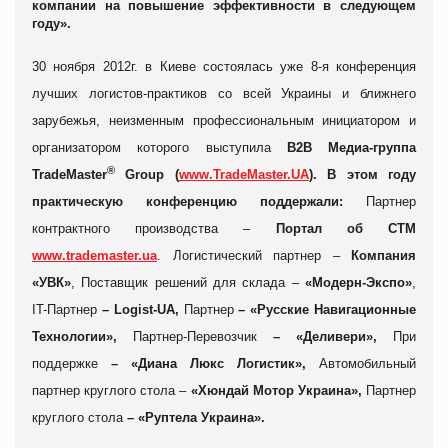
компании на повышение эффективности в следующем
году».
30 ноября 2012г. в Киеве состоялась
уже 8-я
конференция
лучших логистов-практиков со всей Украины и ближнего
зарубежья,
неизменным профессиональным инициатором и
организатором которого выступила
B2B Медиа-группа
®
TradeMaster
Group (
www.TradeMaster.UA
). В этом году
практическую конференцию поддержали:
Партнер
контрактного производства
–
Портал об СТМ
www.trademaster.ua
.
Логистический партнер
–
Компания
«УВК»
,
Поставщик решений для склада
–
«Модерн-Экспо»
,
IT-Партнер
– Logist-UA,
Партнер
– «Русские Навигационные
Технологии»,
Партнер-Перевозчик
– «Деливери»,
При
поддержке
– «Диана Люкс Логистик»,
Автомобильный
партнер круглого стола
–
«Хюндай Мотор Украина»,
Партнер
круглого стола
– «Руптела Украина».