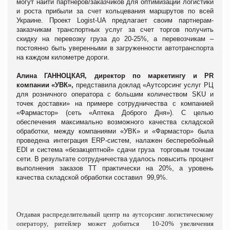
могут найти партнеров/заказчиков для оптимизации логистики
и роста прибыли за счет кольцевания маршрутов по всей
Украине. Проект Logist-UA предлагает своим партнерам-
заказчикам транспортных услуг за счет торгов получить
скидку на перевозку груза до 20-25%, а перевозчикам –
постоянно быть уверенными в загруженности автотранспорта
на каждом километре дороги.
Алина ГАННОЦКАЯ, директор по маркетингу и
PR
компании «УВК»,
представила доклад
«Аутсорсинг услуг РЦ
для розничного оператора с большим количеством SKU и
точек доставки» на
примере сотрудничества с компанией
«Фармастор» (сеть «Аптека Доброго Дня»).
С
целью
обеспечения максимально возможного качества складской
обработки, между компаниями «УВК» и «Фармастор» была
проведена интеграция
ERP
-систем, налажен бесперебойный
EDI
и система «безакцептной» сдачи груза торговым точкам
сети. В результате сотрудничества удалось повысить процент
выполнения заказов ТТ практически на 20%, а уровень
качества складской обработки составил 99,9%.
Отдавая распределительный центр на аутсорсинг логистическому
оператору, ритейлер может добиться 10-20% увеличения