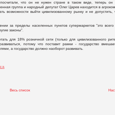
 посчитали, что он не нужен стране в таком виде, теперь он 
ленная группа и народный депутат Олег Царев находится в агроко
ать возможности выйти цивилизованному рынку и не допустить, 
сении за пределы населенных пунктов супермаркетов "это всего
угие законы".
тать для 18% розничной сети (только для цивилизованного рите
азвиваться, потому что поставит рамки - государство вмешае
ми, а государство должно наоборот развивать.
.UA
Весь список
Нас