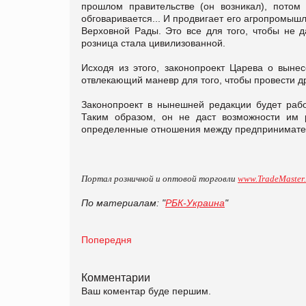
прошлом правительстве (он возникал), потом
обговаривается... И продвигает его агропромыш
Верховной Рады. Это все для того, чтобы не д
розница стала цивилизованной.
Исходя из этого, законопроект Царева о выне
отвлекающий маневр для того, чтобы провести др
Законопроект в нынешней редакции будет рабо
Таким образом, он не даст возможности им р
определенные отношения между предпринимателя
Портал розничной и оптовой торговли
www.TradeMaster
По материалам: "
РБК-Украина
"
Попередня
Комментарии
Ваш коментар буде першим.