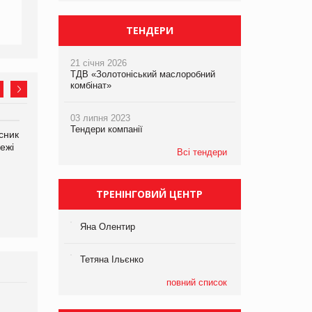
ТЕНДЕРИ
21 січня 2026
ТДВ «Золотоніський маслоробний
комбінат»
03 липня 2023
Тендери компанії
сник
Олексій Логачов-Михайлов
Яна Сараніна, директор
ежі
Файно маркет Директор
компанії «УкраМарин»
Всі тендери
департаменту з
виробництва
ТРЕНІНГОВИЙ ЦЕНТР
Яна Олентир
Тетяна Ільєнко
повний список
Брагина Людмила