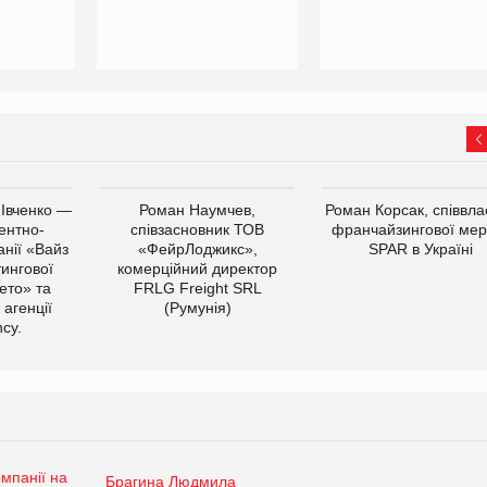
 Івченко —
Роман Наумчев,
Роман Корсак, співвла
ентно-
співзасновник ТОВ
франчайзингової мер
нії «Вайз
«ФейрЛоджикс»,
SPAR в Україні
тингової
комерційний директор
ето» та
FRLG Freight SRL
 агенції
(Румунія)
cy.
Брагина Людмила