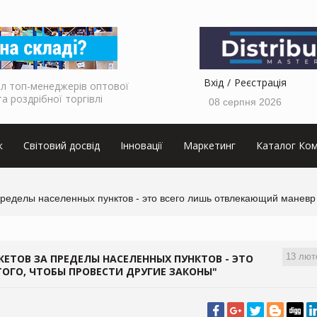
Вхід
Реєстрація
л топ-менеджерів оптової
та роздрібної торгівлі
08 серпня 2026
к
Світовий досвід
Інновації
Маркетинг
Каталог Ком
пределы населенных пунктов - это всего лишь отвлекающий маневр 
13 лют
КЕТОВ ЗА ПРЕДЕЛЫ НАСЕЛЕННЫХ ПУНКТОВ - ЭТО
ОГО, ЧТОБЫ ПРОВЕСТИ ДРУГИЕ ЗАКОНЫ"