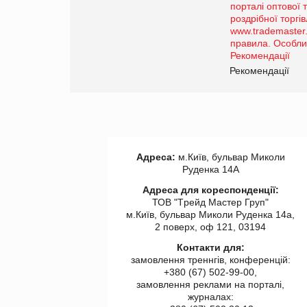
Просування компанії на
порталі оптової та
роздрібної торгівлі
www.trademaster.ua.
правила. Особливості.
ії
Рекомендації
Адреса:
м.Київ, бульвар Миколи
Руденка 14А
Адреса для кореспонденції:
ТОВ "Tрейд Мастер Груп"
м.Київ, бульвар Миколи Руденка 14а,
2 поверх, оф 121, 03194
Контакти для:
замовлення треннгів, конференцій:
+380 (67) 502-99-00,
замовлення реклами на порталі,
журналах: