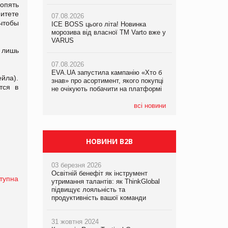
не очікують побачити на платформі
опять
Продажі Hugo Boss впали на 9%
митете
07.08.2026
чтобы
ICE BOSS цього літа! Новинка
06.08.2026
07.08.2026
морозива від власної ТМ Varto вже у
Смачна новинка для хвостатих: у
Франція заборонила рекламні дзвінки
VARUS
VARUS з’явилися паучі Varto Paw
без згоди клієнтів
expert від власної ТМ Varto!
 лишь
07.08.2026
EVA.UA запустила кампанію «Хто б
05.08.2026
йла).
знав» про асортимент, якого покупці
Мережа супермаркетів VARUS купує
тся в
не очікують побачити на платформі
мережу магазинів формату
convenience store КОЛО: об’єднана
компанія налічуватиме 374 магазини
всі новини
НОВИНИ B2B
03 березня 2026
Освітній бенефіт як інструмент
тупна
утримання талантів: як ThinkGlobal
підвищує лояльність та
продуктивність вашої команди
31 жовтня 2024