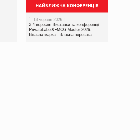
Просування компанії на
НАЙБЛИЖЧА КОНФЕРЕНЦІЯ
порталі оптової та
роздрібної торгівлі
18 червня 2026 |
www.trademaster.ua.
3-4 вересня Виставки та конференції
правила. Особливості.
PrivateLabel&FMCG Master-2026:
Власна марка - Власна перевага