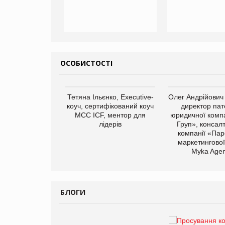
ОСОБИСТОСТІ
арас Ігорович,
Тетяна Ільєнко, Executive-
Олег Андрійович
иробництва ТОВ
коуч, сертифікований коуч
директор пат
Герчак"
МСС ICF, ментор для
юридичної компа
лідерів
Груп», консал
компанії «Пар
маркетингової
Myka Agen
БЛОГИ
Брагина Людмила