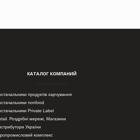
КАТАЛОГ КОМПАНИЙ
остачальники продуктів харчування
остачальники nonfood
стачальники Private Label
tail. Роздрібні мережі, Магазини
истрибутори України
гропромисловий комплекс