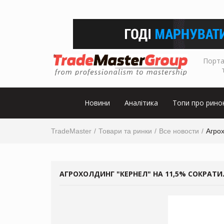
Порта
Новини
Аналітика
Топи про рино
TradeMaster
Товари та ринки
Все новости
Агро
АГРОХОЛДИНГ "КЕРНЕЛ" НА 11,5% СОКРА