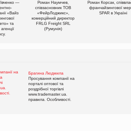
 Івченко —
Роман Наумчев,
Роман Корсак, співвла
ентно-
співзасновник ТОВ
франчайзингової мер
нії «Вайз
«ФейрЛоджикс»,
SPAR в Україні
тингової
комерційний директор
ето» та
FRLG Freight SRL
 агенції
(Румунія)
cy.
Брагина Людмила
Просування компанії на
порталі оптової та
роздрібної торгівлі
www.trademaster.ua.
правила. Особливості.
Рекомендації