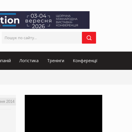
паній
Логістика
Тренінги
Конференції
пня 2014