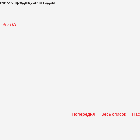
внению с предыдущим годом.
ster.UA
Попередня
Весь список
Нас