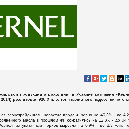
жировой продукции агрохолдинг в Украине компания «Керн
 2014) реализовал 920,3 тыс. тонн наливного подсолнечного м
ся зернотрейдингом, нарастил продажи зерна на 40,5% - до 4,2
солнечного масла в прошлом ФГ сократились на 12,8% - до 94,4
Кернел" за указанный период выросла на 0,9% - до 2,3 млн. то