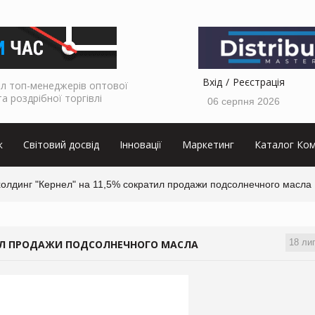
Вхід
Реєстрація
л топ-менеджерів оптової
та роздрібної торгівлі
06 серпня 2026
к
Світовий досвід
Інновації
Маркетинг
Каталог Ком
холдинг "Кернел" на 11,5% сократил продажи подсолнечного масла
18 ли
ТИЛ ПРОДАЖИ ПОДСОЛНЕЧНОГО МАСЛА