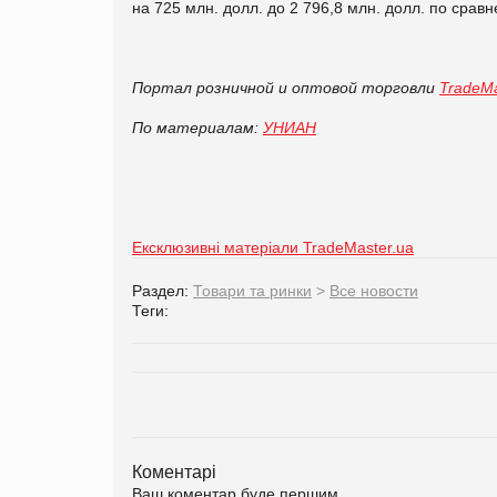
на 725 млн. долл. до 2 796,8 млн. долл. по сра
Портал розничной и оптовой торговли
TradeMa
По материалам:
УНИАН
Ексклюзивні матеріали TradeMaster.ua
Раздел:
Товари та ринки
>
Все новости
Теги:
Коментарі
Ваш коментар буде першим.