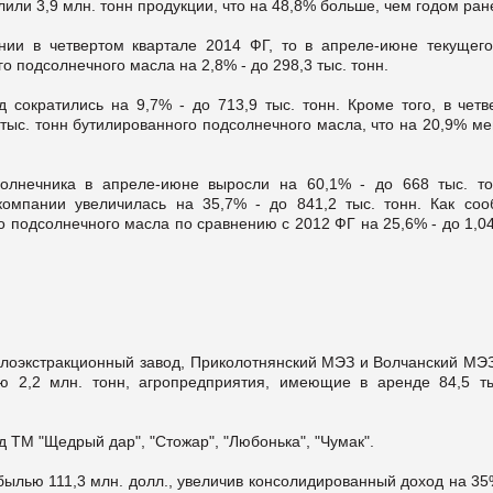
или 3,9 млн. тонн продукции, что на 48,8% больше, чем годом ран
нии в четвертом квартале 2014 ФГ, то в апреле-июне текущего
 подсолнечного масла на 2,8% - до 298,3 тыс. тонн.
сократились на 9,7% - до 713,9 тыс. тонн. Кроме того, в четв
тыс. тонн бутилированного подсолнечного масла, что на 20,9% ме
лнечника в апреле-июне выросли на 60,1% - до 668 тыс. то
компании увеличилась на 35,7% - до 841,2 тыс. тонн. Как соо
 подсолнечного масла по сравнению с 2012 ФГ на 25,6% - до 1,0
лоэкстракционный завод, Приколотнянский МЭЗ и Волчанский МЭЗ
ю 2,2 млн. тонн, агропредприятия, имеющие в аренде 84,5 ты
 ТМ "Щедрый дар", "Стожар", "Любонька", "Чумак".
ибылью 111,3 млн. долл., увеличив консолидированный доход на 3