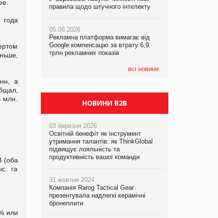
ее.
правила щодо штучного інтелекту
правила щодо штучного інтелекту
правила щодо штучного інтелекту
 года
05.08.2026
05.08.2026
05.08.2026
Рекламна платформа вимагає від
Рекламна платформа вимагає від
Рекламна платформа вимагає від
Google компенсацію за втрату 6,9
Google компенсацію за втрату 6,9
Google компенсацію за втрату 6,9
ертом
трлн рекламних показів
трлн рекламних показів
трлн рекламних показів
ньше,
всі новини
нн, а
бщал,
4 млн.
НОВИНИ B2B
03 березня 2026
Освітній бенефіт як інструмент
утримання талантів: як ThinkGlobal
підвищує лояльність та
продуктивність вашої команди
 (оба
с. га
31 жовтня 2024
Компанія Rarog Tactical Gear
презентувала надлегкі керамічні
бронеплити
5% или