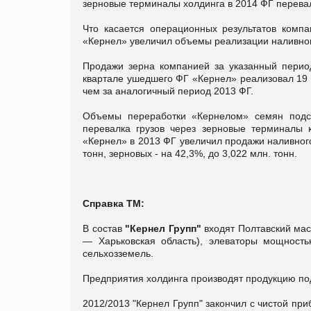
зерновые терминалы холдинга в 2014 ФГ перевал
Что касается операционных результатов компа
«Кернел» увеличил объемы реализации наливного
Продажи зерна компанией за указанный период 
квартале ушедшего ФГ «Кернел» реализовал 19 
чем за аналогичный период 2013 ФГ.
Объемы переработки «Кернелом» семян подсо
перевалка грузов через зерновые терминалы 
«Кернел» в 2013 ФГ увеличил продажи наливного
тонн, зерновых - на 42,3%, до 3,022 млн. тонн.
Справка ТМ:
В состав
"Кернел Групп"
входят Полтавский мас
— Харьковская область), элеваторы мощность
сельхозземель.
Предприятия холдинга производят продукцию под
2012/2013 "Кернел Групп" закончил с чистой пр