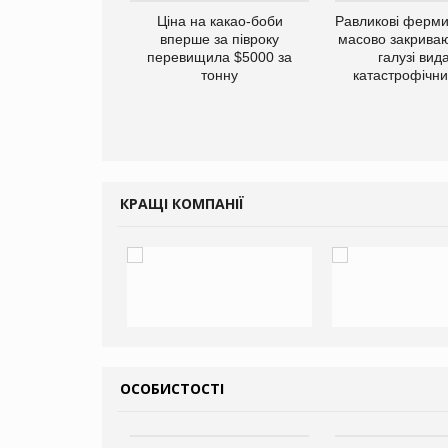
eca обговорює
Ціна на какао-боби
Равликові ферми
льшу угоду
вперше за півроку
масово закриваю
ятиліття
перевищила $5000 за
галузі вид
тонну
катастрофічни
КРАЩІ КОМПАНІЇ
ОСОБИСТОСТІ