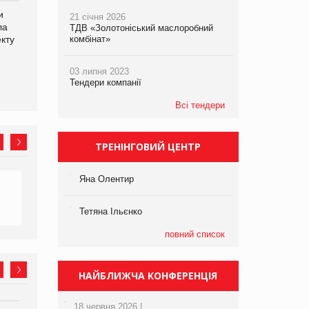
и
Рекламна платформа
Мережа супермаркетів
21 січня 2026
ла
вимагає від Google
VARUS купує мережу
ТДВ «Золотоніський маслоробний
кту
компенсацію за втрату 6,9
комбінат»
магазинів формату
трлн рекламних показів
convenience store КОЛО:
об’єднана компанія
03 липня 2023
налічуватиме 374
Тендери компанії
магазини
Всі тендери
ТРЕНІНГОВИЙ ЦЕНТР
Яна Олентир
Тетяна Ільєнко
повний список
НАЙБЛИЖЧА КОНФЕРЕНЦІЯ
18 червня 2026 |