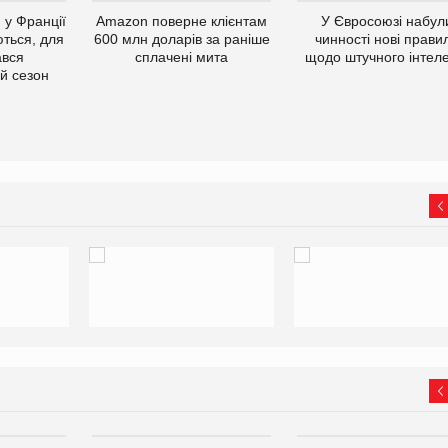
 у Франції
Amazon поверне клієнтам
У Євросоюзі набул
ться, для
600 млн доларів за раніше
чинності нові прави
ався
сплачені мита
щодо штучного інтеле
й сезон