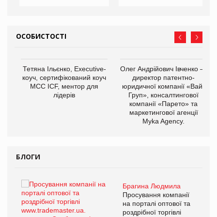
ОСОБИСТОСТІ
,
Тетяна Ільєнко, Executive-
Олег Андрійович Івченко —
ОВ
коуч, сертифікований коуч
директор патентно-
МСС ICF, ментор для
юридичної компанії «Вайз
лідерів
Груп», консалтингової
компанії «Парето» та
маркетингової агенції
Myka Agency.
БЛОГИ
Брагина Людмила
ї
Просування компанії
а
на порталі оптової та
роздрібної торгівлі