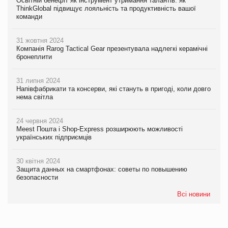
Освітній бенефіт як інструмент утримання талантів: як
ThinkGlobal підвищує лояльність та продуктивність вашої
команди
31 жовтня 2024
Компанія Rarog Tactical Gear презентувала надлегкі керамічні
бронеплити
31 липня 2024
Напівфабрикати та консерви, які стануть в пригоді, коли довго
нема світла
24 червня 2024
Meest Пошта і Shop-Express розширюють можливості
українських підприємців
30 квітня 2024
Защита данных на смартфонах: советы по повышению
безопасности
Всі новини