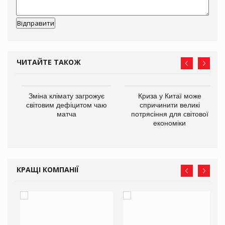
ЧИТАЙТЕ ТАКОЖ
Зміна клімату загрожує
Криза у Китаї може
ne
світовим дефіцитом чаю
спричинити великі
матча
потрясіння для світової
економіки
КРАЩІ КОМПАНІЇ