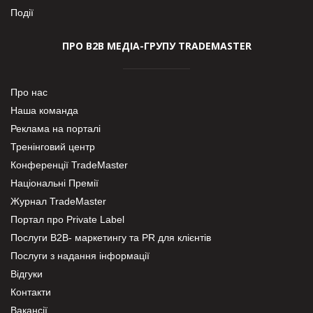
Події
ПРО В2В МЕДІА-ГРУПУ TRADEMASTER
Про нас
Наша команда
Реклама на порталі
Тренінговий центр
Конференції TradeMaster
Національні Премії
Журнал TradeMaster
Портал про Private Label
Послуги В2В- маркетингу та PR для клієнтів
Послуги з надання інформації
Відгуки
Контакти
Вакансії