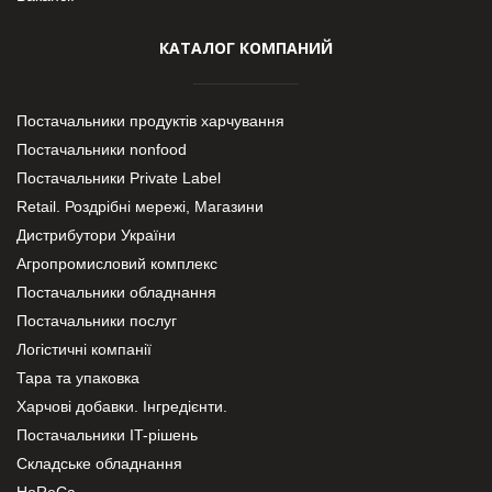
КАТАЛОГ КОМПАНИЙ
Постачальники продуктів харчування
Постачальники nonfood
Постачальники Private Label
Retail. Роздрібні мережі, Магазини
Дистрибутори України
Агропромисловий комплекс
Постачальники обладнання
Постачальники послуг
Логістичні компанії
Тара та упаковка
Харчові добавки. Інгредієнти.
Постачальники IT-рішень
Складське обладнання
HoReCa