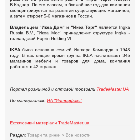
В.Каднар. По его словам, в ближайшие год-два компания
сконцентрируется на развитии существующих магазинов,
а затем откроет 5-6 магазинов в России.
Владельцем "Икеа Дом" и "Икеа Торг"
является Ingka
Russia B.V., "Икеа Мос" принадлежит структуре Ingka -
голландской Fuprin Holding VI.
IKEA
была основана семьей Ингвара Кампарда в 1943
году. В настоящее время группа IKEA насчитывает 345
магазинов мебели и товаров для дома, компания
работает в 42 странах.
Портал розничной и оптовой торговли
TradeMaster.UA
По материалам:
ИА "Интерфакс"
Ексклюзивні матеріали TradeMaster.ua
Раздел:
Товари та ринки
>
Все новости