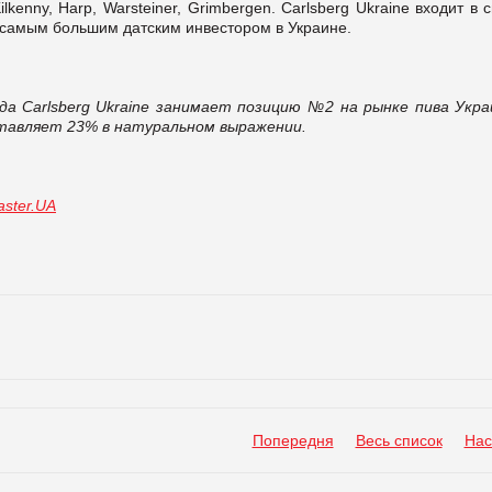
lkenny, Harp, Warsteiner, Grimbergen. Carlsberg Ukraine входит в 
 самым большим датским инвестором в Украине.
года Carlsberg Ukraine занимает позицию №2 на рынке пива Укра
оставляет 23% в натуральном выражении.
ster.UA
Попередня
Весь список
Нас