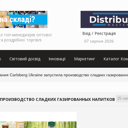
Вхід
Реєстрація
л топ-менеджерів оптової
та роздрібної торгівлі
07 серпня 2026
к
Світовий досвід
Інновації
Маркетинг
Каталог Ком
ния Carlsberg Ukraine запустила производство сладких газированн
25 ли
А ПРОИЗВОДСТВО СЛАДКИХ ГАЗИРОВАННЫХ НАПИТКОВ