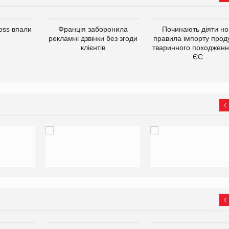
oss впали
Франція заборонила
Починають діяти но
рекламні дзвінки без згоди
правила імпорту проду
клієнтів
тваринного походженн
ЄС