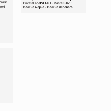
сник
Олексій Логачов-Михайлов
Яна Сараніна, директор
PrivateLabel&FMCG Master-2026:
ежі
Файно маркет Директор
компанії «УкраМарин»
Власна марка - Власна перевага
департаменту з
виробництва
Брагина Людмила
Просування компанії на
порталі оптової та
роздрібної торгівлі
www.trademaster.ua.
правила. Особливості.