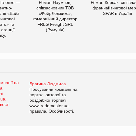
 Івченко —
Роман Наумчев,
Роман Корсак, співвла
ентно-
співзасновник ТОВ
франчайзингової мер
нії «Вайз
«ФейрЛоджикс»,
SPAR в Україні
тингової
комерційний директор
ето» та
FRLG Freight SRL
 агенції
(Румунія)
cy.
Брагина Людмила
Просування компанії на
порталі оптової та
роздрібної торгівлі
www.trademaster.ua.
правила. Особливості.
Рекомендації