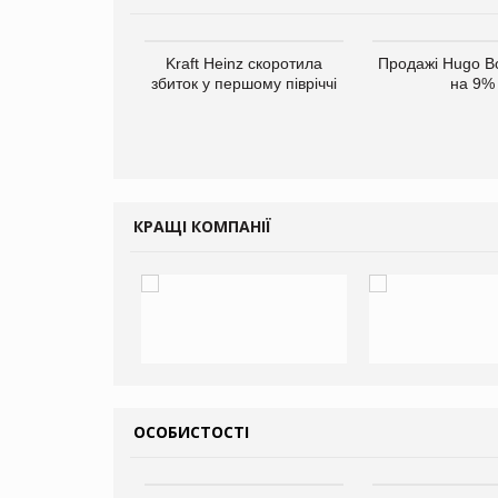
верне клієнтам
Kraft Heinz скоротила
Продажі Hugo B
ларів за раніше
збиток у першому півріччі
на 9%
чені мита
КРАЩІ КОМПАНІЇ
ОСОБИСТОСТІ