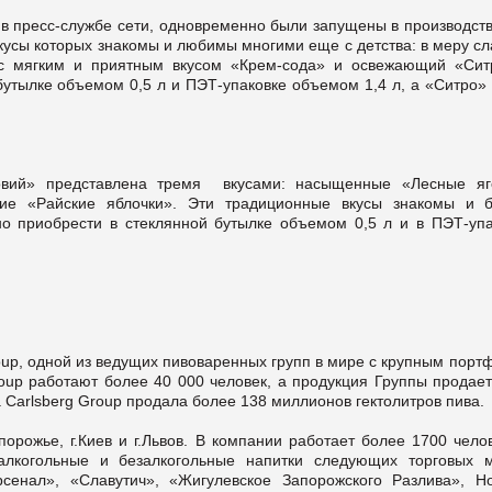
в пресс-службе сети, одновременно были запущены в производств
вкусы которых знакомы и любимы многими еще с детства: в меру с
с мягким и приятным вкусом «Крем-сода» и освежающий «Сит
бутылке объемом 0,5 л и ПЭТ-упаковке объемом 1,4 л, а «Ситро» 
овий» представлена тремя вкусами: насыщенные «Лесные яг
е «Райские яблочки». Эти традиционные вкусы знакомы и б
о приобрести в стеклянной бутылке объемом 0,5 л и в ПЭТ-упа
oup, одной из ведущих пивоваренных групп в мире с крупным пор
roup работают более 40 000 человек, а продукция Группы продае
 Carlsberg Group продала более 138 миллионов гектолитров пива.
апорожье, г.Киев и г.Львов. В компании работает более 1700 чело
алкогольные и безалкогольные напитки следующих торговых м
Арсенал», «Славутич», «Жигулевское Запорожского Разлива», Hol