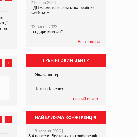
21 січня 2026
ТДВ «Золотоніський маслоробний
комбінат»
ві
Аргентина повертається з
ФАО прогнозує зростання
кції
продуктами птахівництва
світових цін на
03 липня 2023
я до
на європейський ринок
продовольство
Тендери компанії
Всі тендери
ТРЕНІНГОВИЙ ЦЕНТР
Яна Олентир
Тетяна Ільєнко
повний список
НАЙБЛИЖЧА КОНФЕРЕНЦІЯ
18 червня 2026 |
3-4 вересня Виставки та конференції