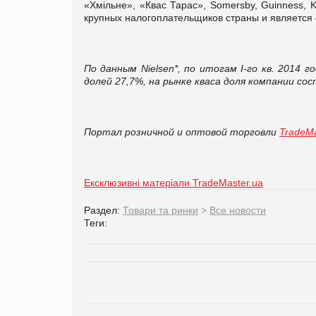
«Хмільне», «Квас Тарас», Somersby, Guinness, Ki
крупных налогоплательщиков страны и является
По данным Nielsen*, по итогам І-го кв. 2014 
долей 27,7%, на рынке кваса доля компании с
Портал розничной и оптовой торговли
TradeMa
Ексклюзивні матеріали TradeMaster.ua
Раздел:
Товари та ринки
>
Все новости
Теги: