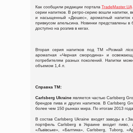
Как сообщили редакции портала
TradeMaster.UA
серии напитков. В ретро-серию вошли напитки, 
и насыщенный «Дюшес», ароматный напиток 
привкусом апельсина. Новинки представлены в 
доступно на розлив в кегах.
Вторая серия напитков под ТМ «Розмай ліс
ароматная «Черная смородина» и освежающи
потребителям разных поколений. Напитки можн
объемом 1,4 л.
Справка ТМ:
Carlsberg Ukraine
является частью Carlsberg Gr
брендов пива и других напитков. В Carlsberg G
более чем 150 рынках мира. По итогам 2013 года
В состав Carlsberg Ukraine входят заводы в г.З
портфель Carlsberg в Украине входит пиво, 
«Львівське», «Балтика», Carlsberg, Tuborg, «