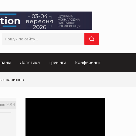
паній
Логістика
Тренінги
Конференції
ых напитков
пня 2014