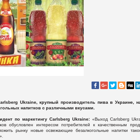
rlsberg Ukraine, крупный производитель пива в Украине, н
гольных напитков с различными вкусами.
идент по маркетингу
Carlsberg Ukraine:
«Выход Carlsberg Ukra
ков обусловлен интересом потребителей к качественным прод
ложить рынку новые освежающие безалкогольные напитки тако
».