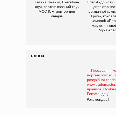
арас Ігорович,
Тетяна Ільєнко, Executive-
Олег Андрійович
иробництва ТОВ
коуч, сертифікований коуч
директор пат
Герчак"
МСС ICF, ментор для
юридичної компа
лідерів
Груп», консал
компанії «Пар
маркетингової
Myka Agen
БЛОГИ
Брагина Людмила
Просування компанії на
порталі оптової та
роздрібної торгівлі
www.trademaster.ua.
правила. Особливості.
ії
Рекомендації