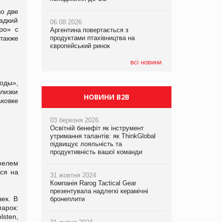
о две
ладкий
06.08.2026
06.08.2026
06.08.2026
ро» с
Аргентина повертається з
Аргентина повертається з
Аргентина повертається з
также
продуктами птахівництва на
продуктами птахівництва на
продуктами птахівництва на
європейський ринок
європейський ринок
європейський ринок
всі новини
оды»,
лизки
НОВИНИ B2B
ковке
03 березня 2026
Освітній бенефіт як інструмент
утримання талантів: як ThinkGlobal
підвищує лояльність та
продуктивність вашої команди
тфелем
тся на
31 жовтня 2024
Компанія Rarog Tactical Gear
презентувала надлегкі керамічні
век. В
бронеплити
арок:
sten,