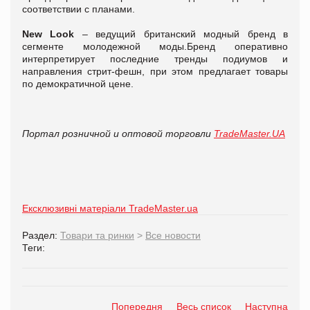
соответствии с планами.
N
ew
Look
– ведущий британский модный бренд в
сегменте молодежной моды.Бренд оперативно
интерпретирует последние тренды подиумов и
направления стрит-фешн, при этом предлагает товары
по демократичной цене.
Портал розничной и оптовой торговли
TradeMaster.UA
Ексклюзивні матеріали TradeMaster.ua
Раздел:
Товари та ринки
>
Все новости
Теги:
Попередня
Весь список
Наступна