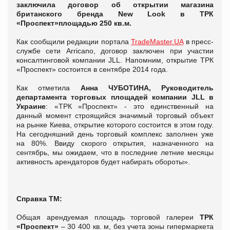
заключила договор об открытии магазина
британского бренда N
ew
Look
в ТРК
«Проспект»
площадью 250 кв.
м.
Как сообщили редакции портала
TradeMaster.UA
в пресс-
службе сети Arricano, договор заключен при участии
консалтинговой компании JLL. Напомним, открытие ТРК
«Проспект» состоится в сентябре 2014 года.
Как отметила
Анна ЧУБОТИНА, Руководитель
департамента торговых площадей компании
JLL
в
Украине
: «ТРК «Проспект» - это единственный на
данный момент строящийся значимый торговый объект
на рынке Киева, открытие которого состоится в этом году.
На сегодняшний день торговый комплекс заполнен уже
на 80%. Ввиду скорого открытия, назначенного на
сентябрь, мы ожидаем, что в последние летние месяцы
активность арендаторов будет набирать обороты».
Справка ТМ:
Общая арендуемая площадь торговой галереи
ТРК
«Проспект»
– 30 400 кв. м, без учета зоны гипермаркета