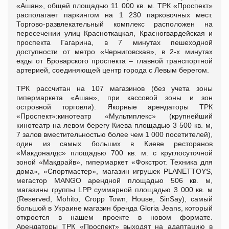
«Ашан», общей площадью 11 000 кв. м. ТРК «Проспект»
располагает паркингом на 1 230 парковочных мест.
Торгово-развлекательный комплекс расположен на
пересечении улиц Красноткацкая, Красногвардейская и
проспекта Гагарина, в 7 минутах пешеходной
доступности от метро «Черниговская», в 2-х минутах
езды от Броварского проспекта – главной транспортной
артерией, соединяющей центр города с Левым берегом.
ТРК рассчитан на 107 магазинов (без учета зоны
гипермаркета «Ашан», при кассовой зоны и зон
островной торговли). Якорные арендаторы ТРК
«Проспект»:кинотеатр «Мультиплекс» (крупнейший
кинотеатр на левом берегу Киева площадью 3 500 кв. м,
7 залов вместительностью более чем 1 000 посетителей),
один из самых больших в Киеве ресторанов
«Макдоналдс» площадью 700 кв. м. с круглосуточной
зоной «Макдрайв», гипермаркет «Фокстрот. Техника для
дома», «Спортмастер», магазин игрушек PLANETTOYS,
мегастор MANGO арендной площадью 506 кв. м,
магазины группы LPP суммарной площадью 3 000 кв. м
(Reserved, Mohito, Cropp Town, House, SinSay), самый
большой в Украине магазин бренда Gloria Jeans, который
откроется в нашем проекте в новом формате.
Арендаторы ТРК «Проспект» выходят на адаптацию в