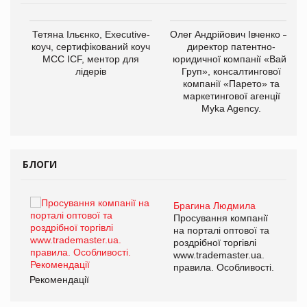
,
Тетяна Ільєнко, Executive-
Олег Андрійович Івченко —
ОВ
коуч, сертифікований коуч
директор патентно-
МСС ICF, ментор для
юридичної компанії «Вайз
лідерів
Груп», консалтингової
компанії «Парето» та
маркетингової агенції
Myka Agency.
БЛОГИ
Брагина Людмила
ї
Просування компанії
а
на порталі оптової та
роздрібної торгівлі
www.trademaster.ua.
і.
правила. Особливості.
Рекомендації
Ре