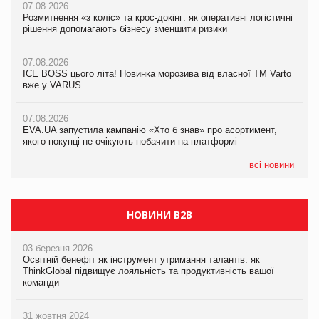
07.08.2026
07.08.2026
07.08.2026
Розмитнення «з коліс» та крос-докінг: як оперативні логістичні
Розмитнення «з коліс» та крос-докінг: як оперативні логістичні
Kraft Heinz скоротила збиток у першому півріччі
рішення допомагають бізнесу зменшити ризики
рішення допомагають бізнесу зменшити ризики
07.08.2026
07.08.2026
07.08.2026
Продажі Hugo Boss впали на 9%
ICE BOSS цього літа! Новинка морозива від власної ТМ Varto
ICE BOSS цього літа! Новинка морозива від власної ТМ Varto
вже у VARUS
вже у VARUS
07.08.2026
Франція заборонила рекламні дзвінки без згоди клієнтів
07.08.2026
07.08.2026
EVA.UA запустила кампанію «Хто б знав» про асортимент,
EVA.UA запустила кампанію «Хто б знав» про асортимент,
якого покупці не очікують побачити на платформі
якого покупці не очікують побачити на платформі
всі новини
НОВИНИ B2B
03 березня 2026
Освітній бенефіт як інструмент утримання талантів: як
ThinkGlobal підвищує лояльність та продуктивність вашої
команди
31 жовтня 2024