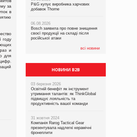
митов
P&G купує виробника харчових
P&G купує виробника харчових
P&G купує виробника харчових
мму за
добавок Thorne
добавок Thorne
добавок Thorne
пок в
нятию
06.08.2026
06.08.2026
06.08.2026
Bosch заявила про повне знищення
Bosch заявила про повне знищення
Bosch заявила про повне знищення
своєї продукції на складі після
своєї продукції на складі після
своєї продукції на складі після
ество
російської атаки
російської атаки
російської атаки
 году
ающих
всі новини
раз и
о для
цифр.
раций
НОВИНИ B2B
03 березня 2026
Освітній бенефіт як інструмент
утримання талантів: як ThinkGlobal
підвищує лояльність та
продуктивність вашої команди
31 жовтня 2024
Компанія Rarog Tactical Gear
презентувала надлегкі керамічні
бронеплити