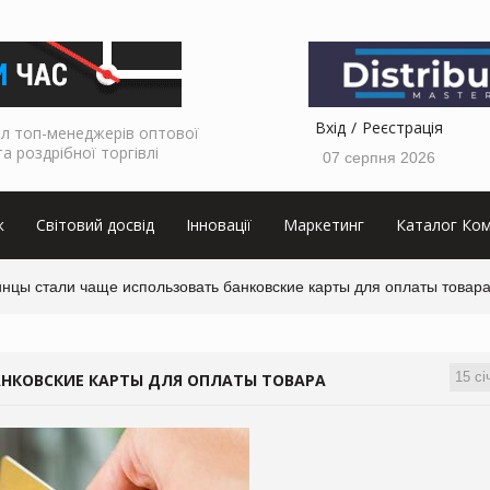
Вхід
Реєстрація
л топ-менеджерів оптової
та роздрібної торгівлі
07 серпня 2026
к
Світовий досвід
Інновації
Маркетинг
Каталог Ком
инцы стали чаще использовать банковские карты для оплаты товар
15 сі
НКОВСКИЕ КАРТЫ ДЛЯ ОПЛАТЫ ТОВАРА