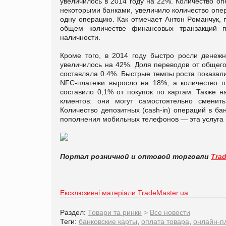
увеличилось в 2014 году на 22%. Количество о
некоторыми банками, увеличило количество опер
одну операцию. Как отмечает Антон Романчук, 
общем количестве финансовых транзакций 
наличности.
Кроме того, в 2014 году быстро росли денеж
увеличилось на 42%. Доля переводов от общего
составляла 0.4%. Быстрые темпы роста показал
NFC-платежи выросло на 18%, а количество п
составило 0,1% от покупок по картам. Также 
клиентов: они могут самостоятельно смени
Количество депозитных (cash-in) операций в б
пополнения мобильных телефонов — эта услуга п
Портал розничной и оптовой торговли
Tra
Ексклюзивні матеріали TradeMaster.ua
Раздел:
Товари та ринки
>
Все новости
Теги:
банковские карты
,
оплата товара
,
онлайн-п