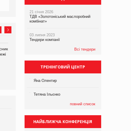
21 січня 2026
ТДВ «Золотоніський маслоробний
комбінат»
03 липня 2023
Тендери компанії
сник
Олексій Логачов-Михайлов
Яна Сараніна, директор
Всі тендери
ежі
Файно маркет Директор
компанії «УкраМарин»
департаменту з
виробництва
ТРЕНІНГОВИЙ ЦЕНТР
Яна Олентир
Тетяна Ільєнко
повний список
Брагина Людмила
НАЙБЛИЖЧА КОНФЕРЕНЦІЯ
Просування компанії на
порталі оптової та роздрібної