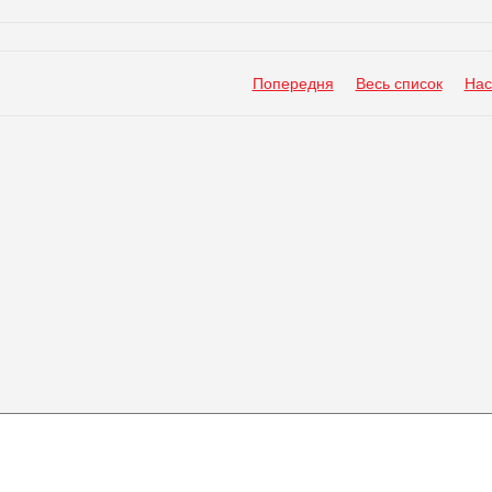
Попередня
Весь список
Нас