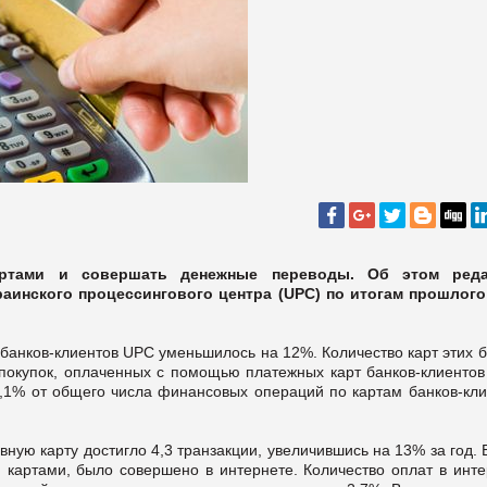
артами и совершать денежные переводы. Об этом ред
аинского процессингового центра (UPC) по итогам прошлого
 банков-клиентов UPC уменьшилось на 12%. Количество карт этих 
 покупок, оплаченных с помощью платежных карт банков-клиентов
0,1% от общего числа финансовых операций по картам банков-кли
ную карту достигло 4,3 транзакции, увеличившись на 13% за год.
 картами, было совершено в интернете. Количество оплат в инте