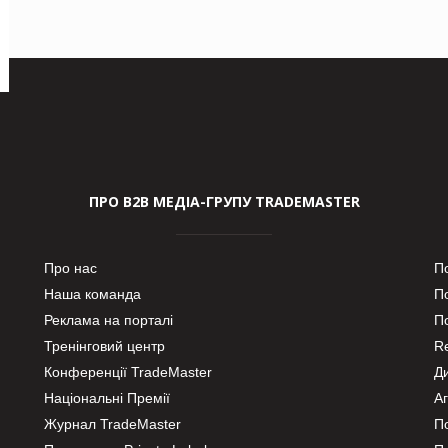
ПРО В2В МЕДІА-ГРУПУ TRADEMASTER
Про нас
П
Наша команда
П
Реклама на порталі
По
Тренінговий центр
Re
Конференції TradeMaster
Д
Національні Премії
А
Журнал TradeMaster
П