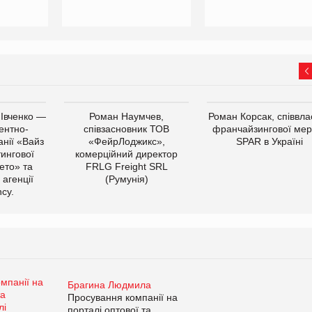
 Івченко —
Роман Наумчев,
Роман Корсак, співвла
ентно-
співзасновник ТОВ
франчайзингової мер
нії «Вайз
«ФейрЛоджикс»,
SPAR в Україні
тингової
комерційний директор
ето» та
FRLG Freight SRL
 агенції
(Румунія)
cy.
Брагина Людмила
Просування компанії на
порталі оптової та