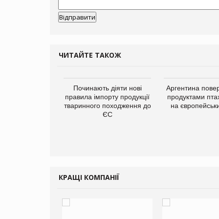
ЧИТАЙТЕ ТАКОЖ
упермаркетів
Починають діяти нові
Аргентина повер
упує мережу
правила імпорту продукції
продуктами пта
нів формату
тваринного походження до
на європейськ
ce store КОЛО:
ЄС
ана компанія
ватиме 374
газини
КРАЩІ КОМПАНІЇ