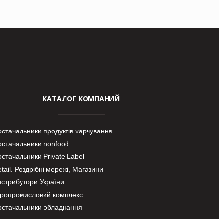
КАТАЛОГ КОМПАНИЙ
остачальники продуктів харчування
остачальники nonfood
стачальники Private Label
tail. Роздрібні мережі, Магазини
истрибутори України
гропромисловий комплекс
остачальники обладнання