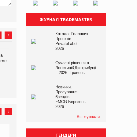
ЖУРНАЛ TRADEMASTER
Каталог Головних
Проєктів
PrivateLabel –
2026
ка
Bosch заявила про повне
Смачна новинка для
orne
знищення своєї продукції
хвостатих: у VARUS
Сучасні рішення в
на складі після російської
з’явилися паучі Varto Paw
Логістиці&Дистрибуції
атаки
expert від власної ТМ
– 2026. Травень
Varto!
Новинки.
Просування
брендів
FMCG.Березень
2026
Всі журнали
ТЕНДЕРИ