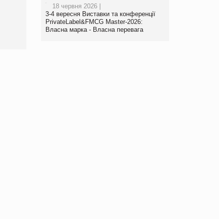
18 червня 2026 |
торгівлі www.trademaster.ua.
3-4 вересня Виставки та конференції
правила. Особливості.
PrivateLabel&FMCG Master-2026:
Рекомендації
Власна марка - Власна перевага