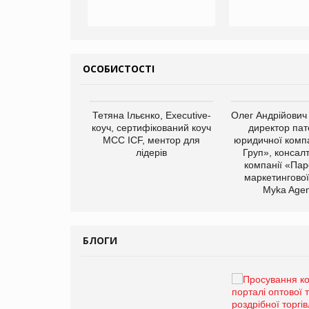
ОСОБИСТОСТІ
арас Ігорович,
Тетяна Ільєнко, Executive-
Олег Андрійович
иробництва ТОВ
коуч, сертифікований коуч
директор пат
Герчак"
МСС ICF, ментор для
юридичної компа
лідерів
Груп», консал
компанії «Пар
маркетингової
Myka Agen
БЛОГИ
Брагина Людмила
Просування компанії на
порталі оптової та роздрібної