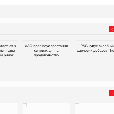
тається з
ФАО прогнозує зростання
P&G купує виробни
хівництва
світових цін на
харчових добавок Th
ий ринок
продовольство