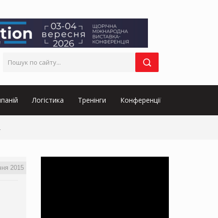
паній
Логістика
Тренінги
Конференції
а
чня 2015