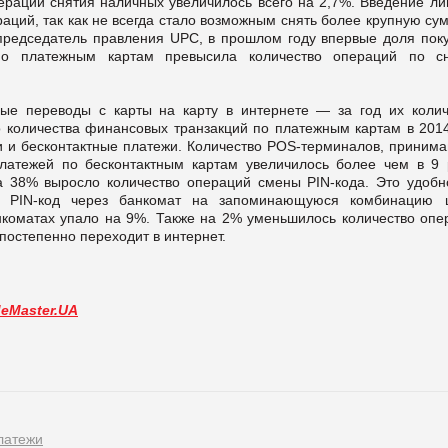
пераций снятия наличных увеличилось всего на 2,7%. Введение ли
аций, так как не всегда стало возможным снять более крупную су
председатель правления UPC, в прошлом году впервые доля поку
по платежным картам превысила количество операций по с
ные переводы с карты на карту в интернете — за год их колич
 количества финансовых транзакций по платежным картам в 2014
и и бесконтактные платежи. Количество POS-терминалов, приним
латежей по бесконтактным картам увеличилось более чем в 9 
на 38% выросло количество операций смены PIN-кода. Это удобн
ть PIN-код через банкомат на запоминающуюся комбинацию 
анкоматах упало на 9%. Также на 2% уменьшилось количество опе
остепенно переходит в интернет.
deMaster.UA
латежи