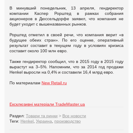
В минувший понедельник, 13 апреля, гендиректор
компании Каспер Рорштед в рамках собрания
акционеров в Дюссельдорфе заявил, что компания не
будет уходит с вышеназванных рынков.
Рорштед отметил в своей речи, что компания верит «в
будущее обеих стран». По его оценке, оперативный
результат составит в текущем году в условиях кризиса
составит около 100 млн евро.
Также гендиректор сообщил, что в 2015 году в 2015 году
вырастут на 3–5%. Напомним, что за 2014 год продажи
Henkel выросли на 0,4% и составили 16,4 млрд евро.
По материалам
New Retail.ru
Ексклюзивні матеріали TradeMaster.ua
Раздел:
Товари та ринки
>
Все новости
Теги:
Henkel
,
Украина
,
производство