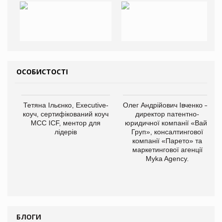
ОСОБИСТОСТІ
Тетяна Ільєнко, Executive-
Олег Андрійович Івченко —
коуч, сертифікований коуч
директор патентно-
МСС ICF, ментор для
юридичної компанії «Вайз
лідерів
Груп», консалтингової
компанії «Парето» та
маркетингової агенції
Myka Agency.
БЛОГИ