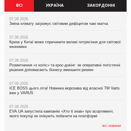
ВСІ
УКРАЇНА
ЗАКОРДОННІ
07.08.2026
07.08.2026
07.08.2026
Зміна клімату загрожує світовим дефіцитом чаю матча
Зміна клімату загрожує світовим дефіцитом чаю матча
Зміна клімату загрожує світовим дефіцитом чаю матча
07.08.2026
07.08.2026
07.08.2026
Криза у Китаї може спричинити великі потрясіння для світової
Криза у Китаї може спричинити великі потрясіння для світової
Криза у Китаї може спричинити великі потрясіння для світової
економіки
економіки
економіки
07.08.2026
07.08.2026
07.08.2026
Розмитнення «з коліс» та крос-докінг: як оперативні логістичні
Розмитнення «з коліс» та крос-докінг: як оперативні логістичні
Kraft Heinz скоротила збиток у першому півріччі
рішення допомагають бізнесу зменшити ризики
рішення допомагають бізнесу зменшити ризики
07.08.2026
07.08.2026
07.08.2026
Продажі Hugo Boss впали на 9%
ICE BOSS цього літа! Новинка морозива від власної ТМ Varto
ICE BOSS цього літа! Новинка морозива від власної ТМ Varto
вже у VARUS
вже у VARUS
07.08.2026
Франція заборонила рекламні дзвінки без згоди клієнтів
07.08.2026
07.08.2026
EVA.UA запустила кампанію «Хто б знав» про асортимент,
EVA.UA запустила кампанію «Хто б знав» про асортимент,
якого покупці не очікують побачити на платформі
якого покупці не очікують побачити на платформі
всі новини