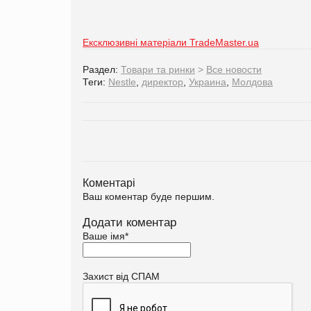
Ексклюзивні матеріали TradeMaster.ua
Раздел:
Товари та ринки
>
Все новости
Теги:
Nestle
,
директор
,
Украина
,
Молдова
Коментарі
Ваш коментар буде першим.
Додати коментар
Ваше імя
*
Захист від СПАМ