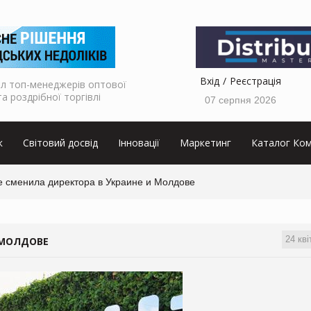
Вхід
Реєстрація
л топ-менеджерів оптової
та роздрібної торгівлі
07 серпня 2026
к
Світовий досвід
Інновації
Маркетинг
Каталог Ком
le сменила директора в Украине и Молдове
24 кві
 МОЛДОВЕ