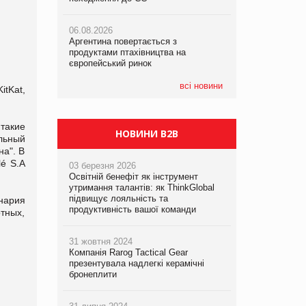
06.08.2026
06.08.2026
06.08.2026
Аргентина повертається з
Аргентина повертається з
Аргентина повертається з
продуктами птахівництва на
продуктами птахівництва на
продуктами птахівництва на
європейський ринок
європейський ринок
європейський ринок
всі новини
tKat,
 такие
НОВИНИ B2B
ольный
на". В
lé S.A
03 березня 2026
Освітній бенефіт як інструмент
утримання талантів: як ThinkGlobal
підвищує лояльність та
нария
продуктивність вашої команди
тных,
31 жовтня 2024
Компанія Rarog Tactical Gear
презентувала надлегкі керамічні
бронеплити