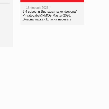
18 червня 2026 |
3-4 вересня Виставки та конференції
Брагина Людмила
PrivateLabel&FMCG Master-2026:
Просування компанії на
Власна марка - Власна перевага
порталі оптової та
роздрібної торгівлі
www.trademaster.ua.
правила. Особливості.