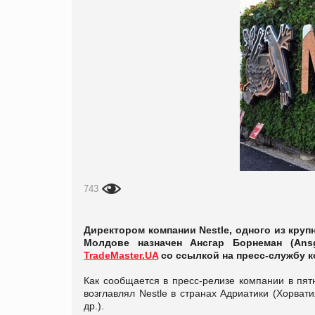
743
Директором компании Nestle, одного из кру
Молдове назначен Ансгар Борнеман (An
TradeMaster.UA
со ссылкой на пресс-службу к
Как сообщается в пресс-релизе компании в пятн
возглавлял Nestle в странах Адриатики (Хорват
др.).