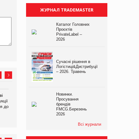
ЖУРНАЛ TRADEMASTER
Каталог Головних
Проєктів
PrivateLabel –
2026
Сучасні рішення в
Логістиці&Дистрибуції
– 2026. Травень
Новинки.
ві
Аргентина повертається з
ФАО прогнозує зростання
Просування
кції
продуктами птахівництва
світових цін на
брендів
я до
на європейський ринок
продовольство
FMCG.Березень
2026
Всі журнали