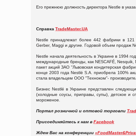
Его прежнюю должность директора Nestle в указ
Справка
TradeMaster.UA
Nestle принадлежат более 442 фабрики в 121 с
Gerber, Maggi и другие. Годовой объем продаж Ne
Nestlе начала деятельность в Украине в 1994 го
международные бренды, как NESCAFÉ, Nesquik, Nut
пакет акций ЗАО "Львовская кондитерская фабрик
конце 2003 года Nestlé S.A. приобрела 100% акц
стала владельцем ООО "Техноком"- производител
Бизнес Nestlé в Украине представлен следующи
(холодные соусы, приправы, супы), детское и 
мороженое.
Портал розничной и оптовой торговли
Tra
Присоединяйтесь к нам в
Facebook
Ждем Вас на конференции
«FoodMaster&Priva