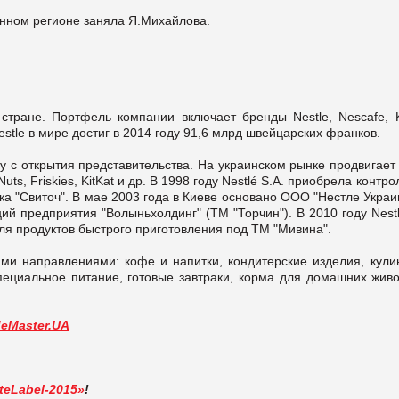
анном регионе заняла Я.Михайлова.
тране. Портфель компании включает бренды Nestle, Nescafe, Ki
stle в мире достиг в 2014 году 91,6 млрд швейцарских франков.
ду с открытия представительства. На украинском рынке продвигает
s, Friskies, KitKat и др. В 1998 году Nestlé S.A. приобрела контр
а "Свиточ". В мае 2003 года в Киеве основано ООО "Нестле Украи
ий предприятия "Волыньхолдинг" (ТМ "Торчин"). В 2010 году Nest
я продуктов быстрого приготовления под ТМ "Мивина".
ми направлениями: кофе и напитки, кондитерские изделия, кули
специальное питание, готовые завтраки, корма для домашних живо
deMaster.UA
teLabel-2015»
!