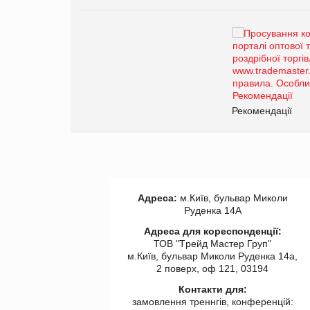
Брагина Людмила
Просування компанії на
порталі оптової та
роздрібної торгівлі
www.trademaster.ua.
правила. Особливості.
ії
Рекомендації
Адреса:
м.Київ, бульвар Миколи
Руденка 14А
Адреса для кореспонденції:
ТОВ "Tрейд Мастер Груп"
м.Київ, бульвар Миколи Руденка 14а,
2 поверх, оф 121, 03194
Контакти для:
замовлення треннгів, конференцій: