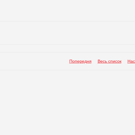
Попередня
Весь список
Нас