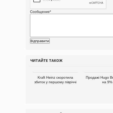
Сообщение
*
ЧИТАЙТЕ ТАКОЖ
верне клієнтам
Kraft Heinz скоротила
Продажі Hugo B
ларів за раніше
збиток у першому півріччі
на 9%
чені мита