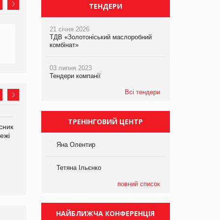
ТЕНДЕРИ
21 січня 2026
ТДВ «Золотоніський маслоробний
комбінат»
03 липня 2023
Тендери компанії
Всі тендери
ТРЕНІНГОВИЙ ЦЕНТР
сник
Олексій Логачов-Михайлов
Яна Сараніна, директор
ежі
Файно маркет Директор
компанії «УкраМарин»
департаменту з
Яна Олентир
виробництва
Тетяна Ільєнко
повний список
НАЙБЛИЖЧА КОНФЕРЕНЦІЯ