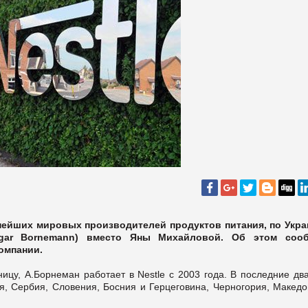
пнейших мировых производителей продуктов питания, по Укра
sgar Bornemann) вместо Яны Михайловой. Об этом соо
омпании.
ицу, А.Борнеман работает в Nestle с 2003 года. В последние дв
ия, Сербия, Словения, Босния и Герцеговина, Черногория, Макед