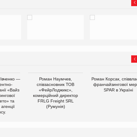
 Івченко —
Роман Наумчев,
Роман Корсак, співвла
ентно-
співзасновник ТОВ
франчайзингової мер
нії «Вайз
«ФейрЛоджикс»,
SPAR в Україні
тингової
комерційний директор
ето» та
FRLG Freight SRL
 агенції
(Румунія)
cy.