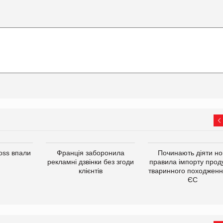
oss впали
Франція заборонила
Починають діяти но
рекламні дзвінки без згоди
правила імпорту проду
клієнтів
тваринного походженн
ЄС