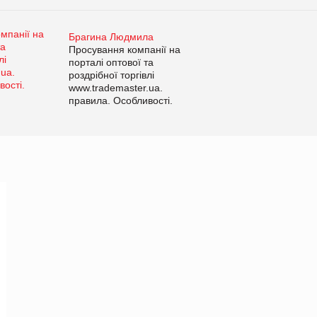
Брагина Людмила
Просування компанії на
порталі оптової та
роздрібної торгівлі
www.trademaster.ua.
правила. Особливості.
Рекомендації