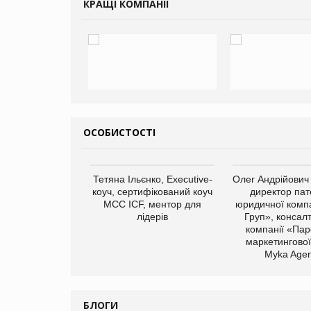
КРАЩІ КОМПАНІЇ
ОСОБИСТОСТІ
арас Ігорович,
Тетяна Ільєнко, Executive-
Олег Андрійович
иробництва ТОВ
коуч, сертифікований коуч
директор пат
Герчак"
МСС ICF, ментор для
юридичної компа
лідерів
Груп», консал
компанії «Пар
маркетингової
Myka Agen
БЛОГИ