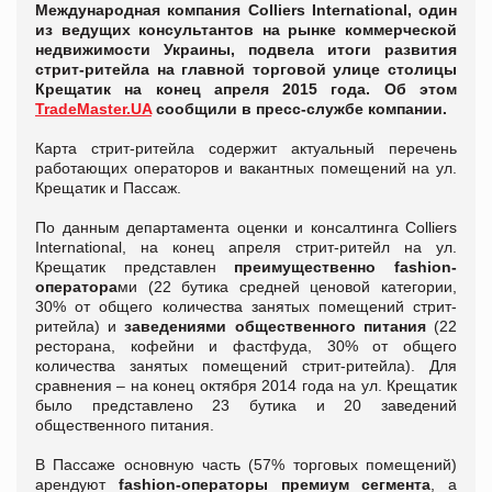
Международная компания Colliers International, один
из ведущих консультантов на рынке коммерческой
недвижимости Украины, подвела итоги развития
стрит-ритейла на главной торговой улице столицы
Крещатик на конец апреля 2015 года. Об этом
TradeMaster.UA
сообщили в пресс-службе компании.
Карта стрит-ритейла содержит актуальный перечень
работающих операторов и вакантных помещений на ул.
Крещатик и Пассаж.
По данным департамента оценки и консалтинга Colliers
International, на конец апреля стрит-ритейл на ул.
Крещатик представлен
преимущественно fashion-
оператора
ми (22 бутика средней ценовой категории,
30% от общего количества занятых помещений стрит-
ритейла) и
заведениями общественного питания
(22
ресторана, кофейни и фастфуда, 30% от общего
количества занятых помещений стрит-ритейла). Для
сравнения – на конец октября 2014 года на ул. Крещатик
было представлено 23 бутика и 20 заведений
общественного питания.
В Пассаже основную часть (57% торговых помещений)
арендуют
fashion-операторы премиум сегмента
, а