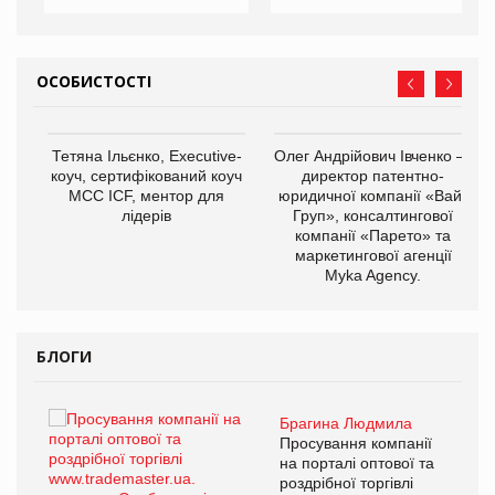
ОСОБИСТОСТІ
,
Тетяна Ільєнко, Executive-
Олег Андрійович Івченко —
ОВ
коуч, сертифікований коуч
директор патентно-
МСС ICF, ментор для
юридичної компанії «Вайз
лідерів
Груп», консалтингової
компанії «Парето» та
маркетингової агенції
Myka Agency.
БЛОГИ
Брагина Людмила
ї
Просування компанії
а
на порталі оптової та
роздрібної торгівлі