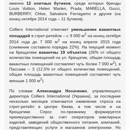
именно
12 элитных бутиков
, среди которых бренды
Louis Vuitton, Helen Marlen, Prada, MARELLA, Gucci,
BURBERRY, Chloe, Salvatore Ferragamo и другие (на
конец октября 2014 года – 11 бутиков).
Colliers International отмечает
уменьшение вакантных
2
площадей
в стрит-ритейле – c 9 000 м
на конец октября
2
2014 года до 7 000 м
на конец апреля 2015 года
(снижение составило порядка 22%). На текущий момент
на Крещатике
вакантны 19 объектов
(26% от общего
количества помещений на ул. Крещатик, общая площадь
2
вакантных помещений составляет чуть более 7 000 м
), в
Пассаже – 3 (­12,5% от общего количества помещений,
общая площадь вакантных помещений составляет чуть
2
меньше 1 000 м
).
По словам
Александра Носаченко
, управляющего
директора Colliers International (Украина), за последние
несколько месяцев отмечается оживление спроса на
стрит-ритейл в центре Киева, в том числе и на
Крещатике. Спрос по-прежнему формируется
преимущественно за счет операторов ювелирных
изделий, заведений общественного питания, компаний,
представляющих услуги и магазинов электроники. Но