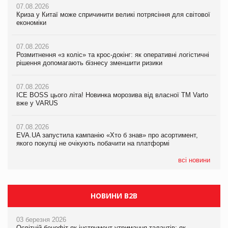
07.08.2026
07.08.2026
07.08.2026
Криза у Китаї може спричинити великі потрясіння для світової
Криза у Китаї може спричинити великі потрясіння для світової
Криза у Китаї може спричинити великі потрясіння для світової
економіки
економіки
економіки
07.08.2026
07.08.2026
07.08.2026
Розмитнення «з коліс» та крос-докінг: як оперативні логістичні
Розмитнення «з коліс» та крос-докінг: як оперативні логістичні
Kraft Heinz скоротила збиток у першому півріччі
рішення допомагають бізнесу зменшити ризики
рішення допомагають бізнесу зменшити ризики
07.08.2026
07.08.2026
07.08.2026
Продажі Hugo Boss впали на 9%
ICE BOSS цього літа! Новинка морозива від власної ТМ Varto
ICE BOSS цього літа! Новинка морозива від власної ТМ Varto
вже у VARUS
вже у VARUS
07.08.2026
Франція заборонила рекламні дзвінки без згоди клієнтів
07.08.2026
07.08.2026
EVA.UA запустила кампанію «Хто б знав» про асортимент,
EVA.UA запустила кампанію «Хто б знав» про асортимент,
якого покупці не очікують побачити на платформі
якого покупці не очікують побачити на платформі
всі новини
НОВИНИ B2B
03 березня 2026
Освітній бенефіт як інструмент утримання талантів: як