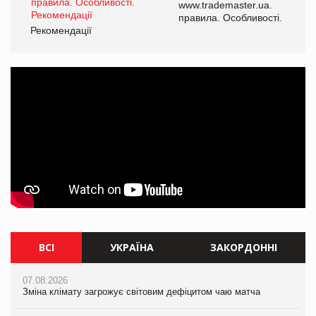
www.trademaster.ua.
і.
правила. Особливості.
Рекомендації
Ре
ВСІ
УКРАЇНА
ЗАКОРДОННІ
07.08.2026
07.08.2026
07.08.2026
Зміна клімату загрожує світовим дефіцитом чаю матча
Зміна клімату загрожує світовим дефіцитом чаю матча
Зміна клімату загрожує світовим дефіцитом чаю матча