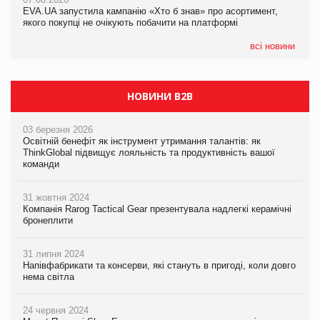
EVA.UA запустила кампанію «Хто б знав» про асортимент,
EVA.UA запустила кампанію «Хто б знав» про асортимент,
якого покупці не очікують побачити на платформі
якого покупці не очікують побачити на платформі
всі новини
НОВИНИ B2B
03 березня 2026
Освітній бенефіт як інструмент утримання талантів: як
ThinkGlobal підвищує лояльність та продуктивність вашої
команди
31 жовтня 2024
Компанія Rarog Tactical Gear презентувала надлегкі керамічні
бронеплити
31 липня 2024
Напівфабрикати та консерви, які стануть в пригоді, коли довго
нема світла
24 червня 2024