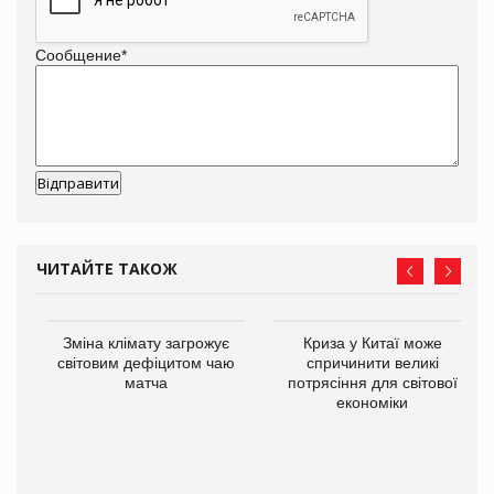
Сообщение
*
ЧИТАЙТЕ ТАКОЖ
Зміна клімату загрожує
Криза у Китаї може
ne
світовим дефіцитом чаю
спричинити великі
матча
потрясіння для світової
економіки