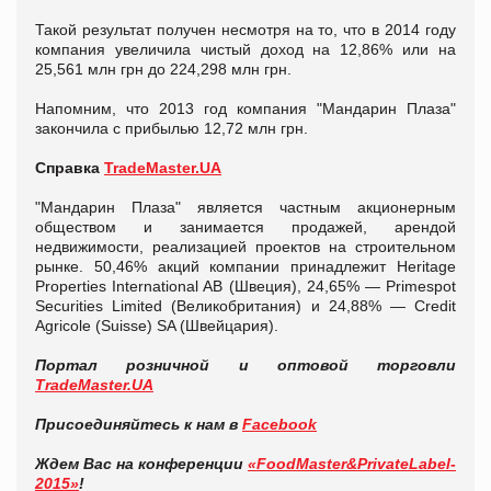
Такой результат получен несмотря на то, что в 2014 году
компания увеличила чистый доход на 12,86% или на
25,561 млн грн до 224,298 млн грн.
Напомним, что 2013 год компания "Мандарин Плаза"
закончила с прибылью 12,72 млн грн.
Справка
TradeMaster.UA
"Мандарин Плаза" является частным акционерным
обществом и занимается продажей, арендой
недвижимости, реализацией проектов на строительном
рынке. 50,46% акций компании принадлежит Heritage
Properties International AB (Швеция), 24,65% — Primespot
Securities Limited (Великобритания) и 24,88% — Credit
Agricole (Suisse) SA (Швейцария).
Портал розничной и оптовой торговли
TradeMaster.UA
Присоединяйтесь к нам в
Facebook
Ждем Вас на конференции
«FoodMaster&PrivateLabel-
2015»
!