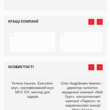
КРАЩІ КОМПАНІЇ
ОСОБИСТОСТІ
,
Тетяна Ільєнко, Executive-
Олег Андрійович Івченко —
ОВ
коуч, сертифікований коуч
директор патентно-
МСС ICF, ментор для
юридичної компанії «Вайз
лідерів
Груп», консалтингової
компанії «Парето» та
маркетингової агенції
Myka Agency.