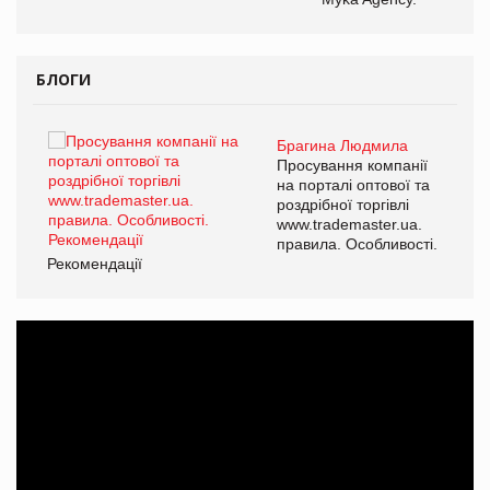
БЛОГИ
Брагина Людмила
ї
Просування компанії
а
на порталі оптової та
роздрібної торгівлі
www.trademaster.ua.
і.
правила. Особливості.
Рекомендації
Ре