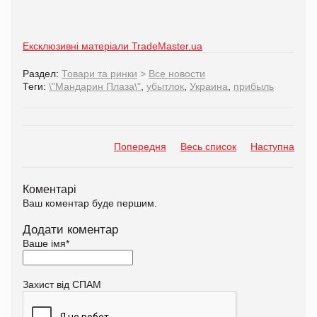
Ексклюзивні матеріали TradeMaster.ua
Раздел:
Товари та ринки
>
Все новости
Теги:
\"Мандарин Плаза\"
,
убытлок
,
Украина
,
прибыль
Попередня
Весь список
Наступна
Коментарі
Ваш коментар буде першим.
Додати коментар
Ваше імя
*
Захист від СПАМ