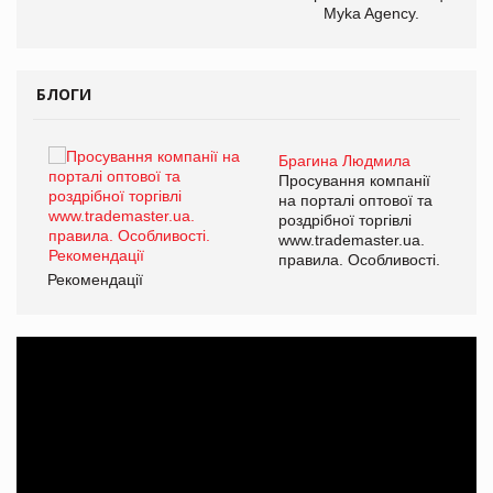
Myka Agency.
БЛОГИ
Брагина Людмила
ї
Просування компанії
а
на порталі оптової та
роздрібної торгівлі
www.trademaster.ua.
і.
правила. Особливості.
Рекомендації
Ре