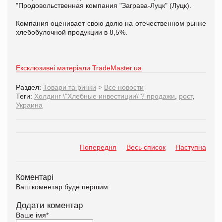
"Продовольственная компания "Заграва-Луцк" (Луцк).
Компания оценивает свою долю на отечественном рынке
хлебобулочной продукции в 8,5%.
Ексклюзивні матеріали TradeMaster.ua
Раздел:
Товари та ринки
>
Все новости
Теги:
Холдинг \"Хлебные инвестиции\"? продажи
,
рост
,
Украина
Попередня
Весь список
Наступна
Коментарі
Ваш коментар буде першим.
Додати коментар
Ваше імя
*