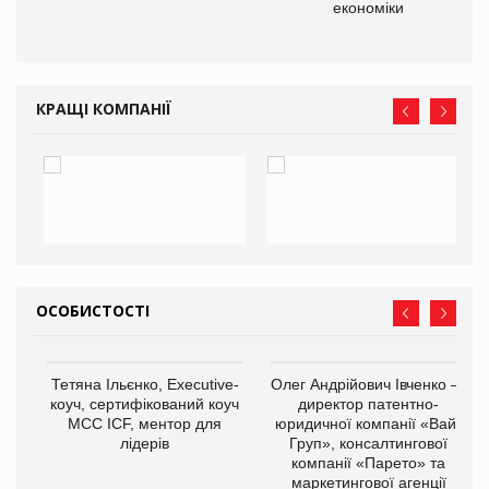
економіки
КРАЩІ КОМПАНІЇ
ОСОБИСТОСТІ
,
Тетяна Ільєнко, Executive-
Олег Андрійович Івченко —
ОВ
коуч, сертифікований коуч
директор патентно-
МСС ICF, ментор для
юридичної компанії «Вайз
лідерів
Груп», консалтингової
компанії «Парето» та
маркетингової агенції