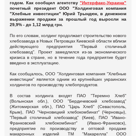
годом. Как сообщил агентству
"Интерфакс-Украина"
почетный президент ООО "Холдинговая компания
"Хлебные инвестиции" Юрий Трындюк, в денежном
выражении продажи за прошлый год выросли на
29,9% - до 1,12 млрд грн.
По его словам, холдинг продолжает строительство нового
хлебозавода в Новых Петровцах Киевской области вблизи
действующего предприятия "Первый столичный
хлебозавод". Проект замедлился из-за экономического
кризиса в стране, но в течение года предприятие будет
введено в эксплуатацию.
Как сообщалось, ООО "Холдинговая компания "Хлебные
инвестиции" является одним из крупнейших украинских
холдингов по производству хлебопродуктов.
В состав холдинга входят ПAO "Теремно Хлеб"
(Волынская обл.), ООО "Бердичевский хлебозавод"
(Житомирская обл.), ПАО "Царь Хлеб" (Севастополь,
Крым), ПАО "Черновицкий хлебокомбинат" (Черновцы),
"Первый столичный хлебозавод" (Киев), ПАО "Ивано-
Франковский хлебокомбинат" (Ивано-Франковск),
предприятие по производству и оптовой продаже
макаронных изделий ТМ "Макарелла" ООО