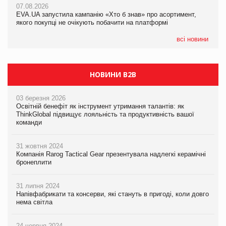
07.08.2026
07.08.2026
EVA.UA запустила кампанію «Хто б знав» про асортимент,
EVA.UA запустила кампанію «Хто б знав» про асортимент,
якого покупці не очікують побачити на платформі
якого покупці не очікують побачити на платформі
всі новини
НОВИНИ B2B
03 березня 2026
Освітній бенефіт як інструмент утримання талантів: як
ThinkGlobal підвищує лояльність та продуктивність вашої
команди
31 жовтня 2024
Компанія Rarog Tactical Gear презентувала надлегкі керамічні
бронеплити
31 липня 2024
Напівфабрикати та консерви, які стануть в пригоді, коли довго
нема світла
24 червня 2024