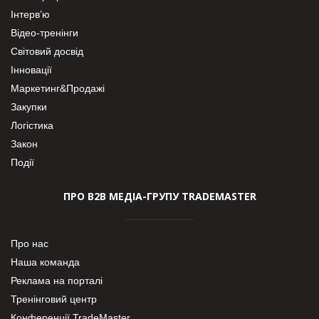
Інтерв’ю
Відео-тренінги
Світовий досвід
Інновації
Маркетинг&Продажі
Закупки
Логістика
Закон
Події
ПРО В2В МЕДІА-ГРУПУ TRADEMASTER
Про нас
Наша команда
Реклама на порталі
Тренінговий центр
Конференції TradeMaster