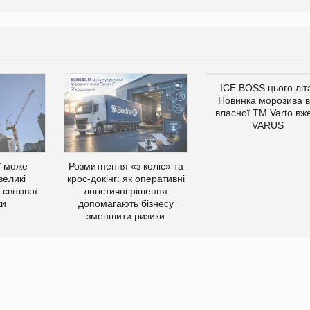
ICE BOSS цього літ
Новинка морозива в
власної ТМ Varto вж
VARUS
ї може
Розмитнення «з коліс» та
великі
крос-докінг: як оперативні
світової
логістичні рішення
ки
допомагають бізнесу
зменшити ризики