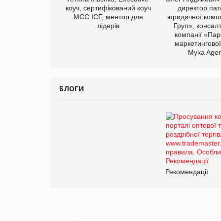
коуч, сертифікований коуч
директор пат
МСС ICF, ментор для
юридичної компа
лідерів
Груп», консал
компанії «Пар
маркетингової
Myka Agen
БЛОГИ
Рекомендації