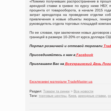
«Помимо получивших распространение в прошло
арендной ставки в гривне по курсу ниже НБУ,
процента от товарооборота, в начале 2015 год
затрат арендатора на проведение отделки соб
привлечения в новые объекты якорных, генери
руководитель отдела торговых площадей компани
По ее словам, при заключении новых договоров
границей в размере 10-20% от курса доллара С
Портал розничной и оптовой торговли
Trad
Присоединяйтесь к нам в
Facebook
Приглашаем Вас на
Всеукраинский День Лог
Ексклюзивні матеріали TradeMaster.ua
Раздел:
Товари та ринки
>
Все новости
Теги:
торговые центры
,
Киев
,
арендные ставки
,
с