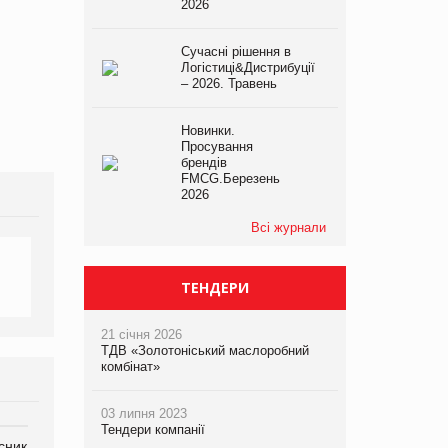
2026
Сучасні рішення в
Логістиці&Дистрибуції
– 2026. Травень
Новинки.
Просування
брендів
FMCG.Березень
2026
Всі журнали
ТЕНДЕРИ
21 січня 2026
ТДВ «Золотоніський маслоробний
комбінат»
03 липня 2023
Тендери компанії
сник
Олексій Логачов-Михайлов
Яна Сараніна, директор