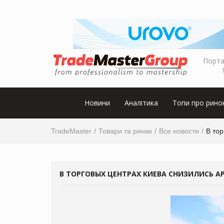
Порта
Новини
Аналітика
Топи про рино
TradeMaster
Товари та ринки
Все новости
В тор
В ТОРГОВЫХ ЦЕНТРАХ КИЕВА СНИЗИЛИСЬ А