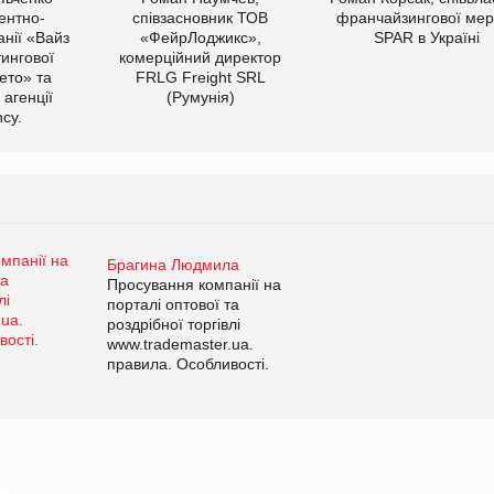
ентно-
співзасновник ТОВ
франчайзингової мер
нії «Вайз
«ФейрЛоджикс»,
SPAR в Україні
тингової
комерційний директор
ето» та
FRLG Freight SRL
 агенції
(Румунія)
cy.
Брагина Людмила
Просування компанії на
порталі оптової та
роздрібної торгівлі
www.trademaster.ua.
правила. Особливості.