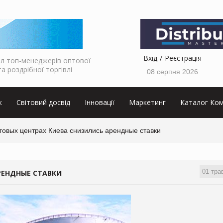
Вхід
Реєстрація
л топ-менеджерів оптової
та роздрібної торгівлі
08 серпня 2026
к
Світовий досвід
Інновації
Маркетинг
Каталог Ком
говых центрах Киева снизились арендные ставки
01 тра
РЕНДНЫЕ СТАВКИ