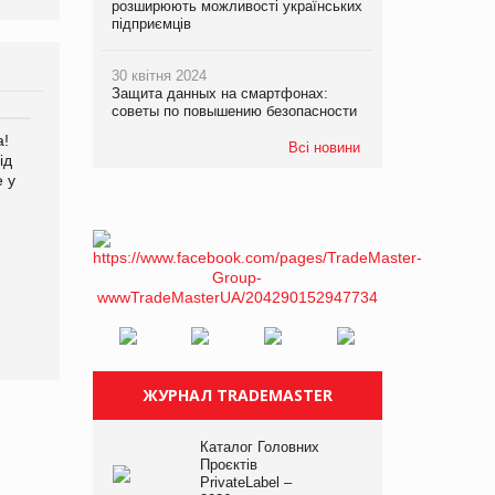
розширюють можливості українських
підприємців
30 квітня 2024
Защита данных на смартфонах:
советы по повышению безопасности
а!
EVA.UA запустила
Kraft Heinz скоротила
Всі новини
ід
кампанію «Хто б знав» про
збиток у першому півріччі
е у
асортимент, якого покупці
не очікують побачити на
платформі
ЖУРНАЛ TRADEMASTER
Каталог Головних
Проєктів
PrivateLabel –