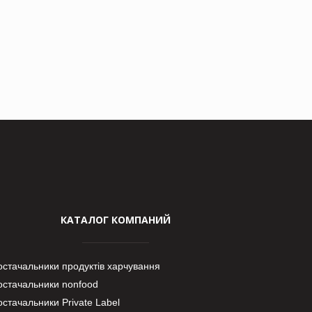
КАТАЛОГ КОМПАНИЙ
остачальники продуктів харчування
остачальники nonfood
стачальники Private Label