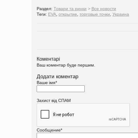
Раздел:
Товари та ринки
>
Все новости
Теги:
EVA
,
открытие
,
торговые точки
,
Украина
Коментарі
Ваш коментар буде першим.
Додати коментар
Ваше імя
*
Захист від СПАМ
Сообщение
*