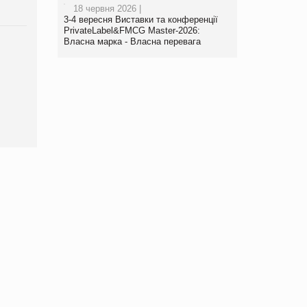
18 червня 2026 |
3-4 вересня Виставки та конференції
PrivateLabel&FMCG Master-2026:
Власна марка - Власна перевага
Брагина Людмила
Просування компанії на
порталі оптової та
роздрібної торгівлі
www.trademaster.ua.
правила. Особливості.