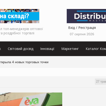
Вхід
Реєстрація
л топ-менеджерів оптової
та роздрібної торгівлі
07 серпня 2026
к
Світовий досвід
Інновації
Маркетинг
Каталог Ком
ткрыла 4 новых торговых точки
27 тра