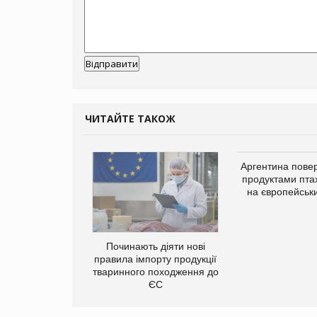
ЧИТАЙТЕ ТАКОЖ
упермаркетів
Аргентина повер
упує мережу
продуктами пта
нів формату
на європейськ
ce store КОЛО:
ана компанія
ватиме 374
газини
Починають діяти нові
правила імпорту продукції
тваринного походження до
ЄС