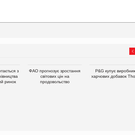
тається з
ФАО прогнозує зростання
P&G купує виробни
хівництва
світових цін на
харчових добавок Th
ий ринок
продовольство