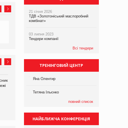
21 січня 2026
ТДВ «Золотоніський маслоробний
комбінат»
03 липня 2023
Тендери компанії
Всі тендери
ТРЕНІНГОВИЙ ЦЕНТР
Яна Олентир
сник
Олексій Логачов-Михайлов
Яна Сараніна, директор
ежі
Файно маркет Директор
компанії «УкраМарин»
департаменту з
Тетяна Ільєнко
виробництва
повний список
НАЙБЛИЖЧА КОНФЕРЕНЦІЯ