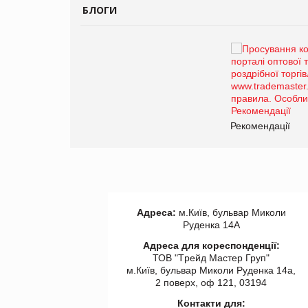
БЛОГИ
Брагина Людмила
Просування компанії на
порталі оптової та
роздрібної торгівлі
www.trademaster.ua.
правила. Особливості.
ії
Рекомендації
Адреса:
м.Київ, бульвар Миколи
Руденка 14А
Адреса для кореспонденції:
ТОВ "Tрейд Мастер Груп"
м.Київ, бульвар Миколи Руденка 14а,
2 поверх, оф 121, 03194
Контакти для: