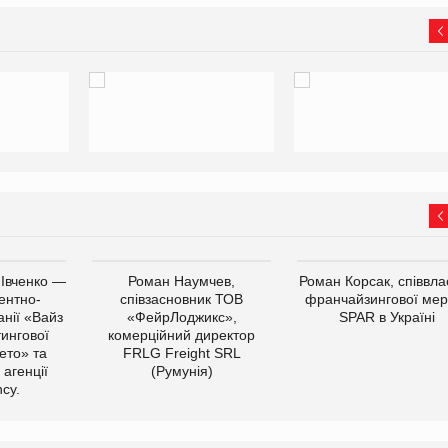
 Івченко —
Роман Наумчев,
Роман Корсак, співвла
ентно-
співзасновник ТОВ
франчайзингової мер
нії «Вайз
«ФейрЛоджикс»,
SPAR в Україні
тингової
комерційний директор
ето» та
FRLG Freight SRL
 агенції
(Румунія)
cy.