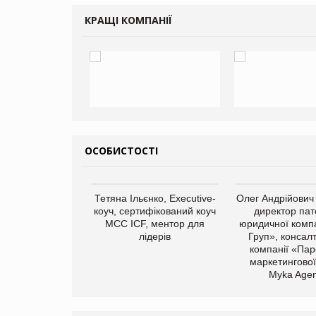
КРАЩІ КОМПАНІЇ
ОСОБИСТОСТІ
арас Ігорович,
Тетяна Ільєнко, Executive-
Олег Андрійович
иробництва ТОВ
коуч, сертифікований коуч
директор пат
Герчак"
МСС ICF, ментор для
юридичної компа
лідерів
Груп», консал
компанії «Пар
маркетингової
Myka Agen