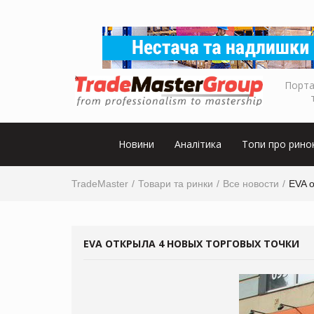
Порта
Новини
Аналітика
Топи про рино
TradeMaster
Товари та ринки
Все новости
EVA о
EVA ОТКРЫЛА 4 НОВЫХ ТОРГОВЫХ ТОЧКИ