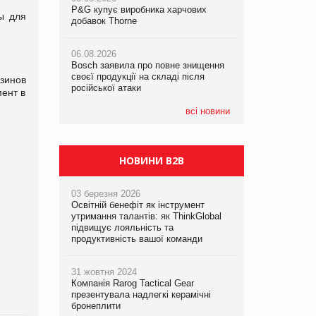
P&G купує виробника харчових
P&G купує виробника харчових
P&G купує виробника харчових
ы для
добавок Thorne
добавок Thorne
добавок Thorne
06.08.2026
06.08.2026
06.08.2026
Bosch заявила про повне знищення
Bosch заявила про повне знищення
Bosch заявила про повне знищення
своєї продукції на складі після
своєї продукції на складі після
своєї продукції на складі після
зинов
російської атаки
російської атаки
російської атаки
ент в
всі новини
НОВИНИ B2B
03 березня 2026
Освітній бенефіт як інструмент
утримання талантів: як ThinkGlobal
підвищує лояльність та
продуктивність вашої команди
31 жовтня 2024
Компанія Rarog Tactical Gear
презентувала надлегкі керамічні
бронеплити