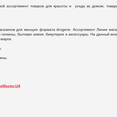
шой ассортимент товаров для красоты и ухода за домом, товар
газинов для женщин формата drogerie. Ассортимент Линии мага
 гигиены, бытовая химия, бижутерия и аксессуары. На данный мом
 марок.
.
ины.
.
deMaster.UA