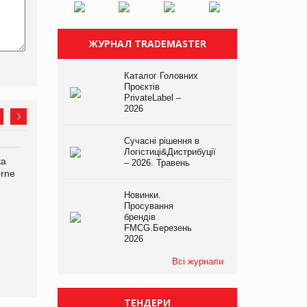
ЖУРНАЛ TRADEMASTER
Каталог Головних
Проєктів
PrivateLabel –
2026
Сучасні рішення в
Логістиці&Дистрибуції
ка
Bosch заявила про повне
Смачна новинка для
– 2026. Травень
orne
знищення своєї продукції
хвостатих: у VARUS
на складі після російської
з’явилися паучі Varto Paw
Новинки.
атаки
expert від власної ТМ
Просування
Varto!
брендів
FMCG.Березень
2026
Всі журнали
ТЕНДЕРИ