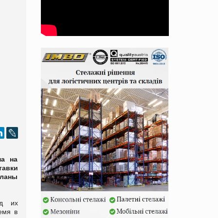
на на
тавки
планы
од их
емя в