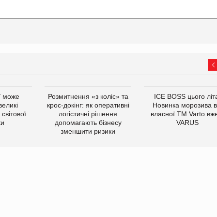
ї може
Розмитнення «з коліс» та
ICE BOSS цього літ
великі
крос-докінг: як оперативні
Новинка морозива в
світової
логістичні рішення
власної ТМ Varto вж
ки
допомагають бізнесу
VARUS
зменшити ризики