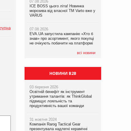
07.08.2026
07.08.2026
ICE BOSS цього літа! Новинка
ICE BOSS цього літа! Новинка
07.08.2026
морозива від власної ТМ Varto вже у
морозива від власної ТМ Varto вже у
Франція заборонила рекламні дзвінки
VARUS
VARUS
без згоди клієнтів
тупна
07.08.2026
07.08.2026
EVA.UA запустила кампанію «Хто б
EVA.UA запустила кампанію «Хто б
знав» про асортимент, якого покупці
знав» про асортимент, якого покупці
не очікують побачити на платформі
не очікують побачити на платформі
всі новини
НОВИНИ B2B
03 березня 2026
Освітній бенефіт як інструмент
утримання талантів: як ThinkGlobal
підвищує лояльність та
продуктивність вашої команди
31 жовтня 2024
Компанія Rarog Tactical Gear
презентувала надлегкі керамічні