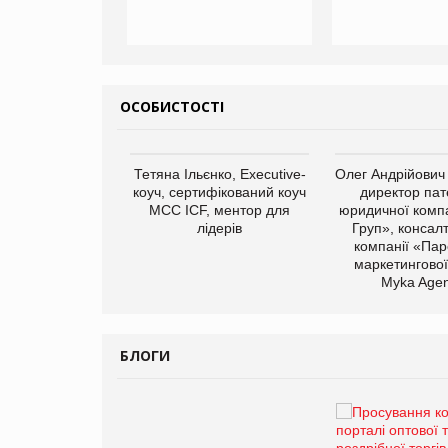
ОСОБИСТОСТІ
арас Ігорович,
Тетяна Ільєнко, Executive-
Олег Андрійович
иробництва ТОВ
коуч, сертифікований коуч
директор пат
Герчак"
МСС ICF, ментор для
юридичної компа
лідерів
Груп», консал
компанії «Пар
маркетингової
Myka Agen
БЛОГИ
Брагина Людмила
Просування компанії на