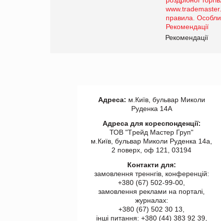
порталі оптової та
роздрібної торгівлі
www.trademaster.ua.
правила. Особливості.
ії
Рекомендації
Адреса:
м.Київ, бульвар Миколи
Руденка 14А
Адреса для кореспонденції:
ТОВ "Tрейд Мастер Груп"
м.Київ, бульвар Миколи Руденка 14а,
2 поверх, оф 121, 03194
Контакти для:
замовлення треннгів, конференцій:
+380 (67) 502-99-00,
замовлення реклами на порталі,
журналах:
+380 (67) 502 30 13,
інші питання: +380 (44) 383 92 39,