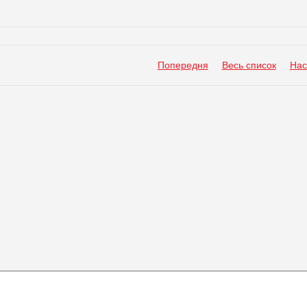
Попередня
Весь список
Нас