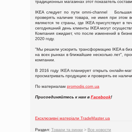
традиционных магазинах этот показатель состав
IKEA следует по пути omni-channel Большая 
проверять наличие товара, не имея при этом в
являются те страны, где IKEA присутствует в 
сегодняшний день клиенты IKEA могут осуществл
Компания ожидает, что после изменений в бизне
2020 году.
"Мы решили ускорить трансформацию IKEA в биз
на всех рынках в ближайшие несколько лет", про
компании.
В 2016 году IKEA планирует открыть онлайн-ма
просматривать продукцию и проверять ее наличи
По материалам
promodis.com.ua
Присоединяйтесь к нам в
Facebook
!
Ексклюзивні матеріали TradeMaster.ua
Раздел:
Товари та ринки
>
Все новости