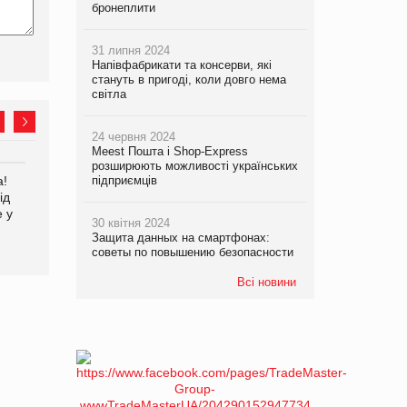
бронеплити
31 липня 2024
Напівфабрикати та консерви, які
стануть в пригоді, коли довго нема
світла
24 червня 2024
Meest Пошта і Shop-Express
розширюють можливості українських
а!
EVA.UA запустила
Kraft Heinz скоротила
підприємців
ід
кампанію «Хто б знав» про
збиток у першому півріччі
е у
асортимент, якого покупці
30 квітня 2024
не очікують побачити на
Защита данных на смартфонах:
платформі
советы по повышению безопасности
Всі новини