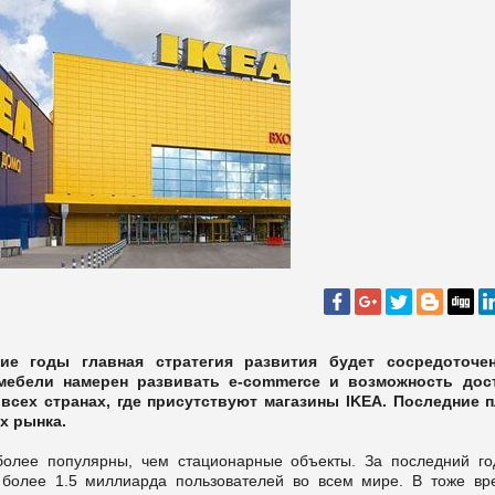
е годы главная стратегия развития будет сосредоточе
мебели намерен развивать e-commerce и возможность дос
всех странах, где присутствуют магазины IKEA. Последние 
х рынка.
более популярны, чем стационарные объекты. За последний г
 более 1.5 миллиарда пользователей во всем мире. В тоже вр