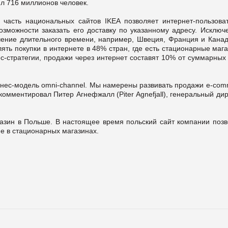
ил 716 миллионов человек.
часть национальных сайтов IKEA позволяет интернет-пользова
озможности заказать его доставку по указанному адресу. Исключ
течение длительного времени, например, Швеция, Франция и Канад
ять покупки в интернете в 48% стран, где есть стационарные маг
с-стратегии, продажи через интернет составят 10% от суммарных
нес-модель omni-channel. Мы намерены развивать продажи е-com
комментировал Питер Агнефжалл (Piter Agnefjall), генеральный ди
газин в Польше. В настоящее время польский сайт компании позв
е в стационарных магазинах.