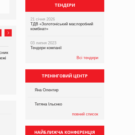
ТЕНДЕРИ
21 січня 2026
ТДВ «Золотоніський маслоробний
комбінат»
03 липня 2023
Тендери компанії
сник
Олексій Логачов-Михайлов
Яна Сараніна, директор
ежі
Файно маркет Директор
компанії «УкраМарин»
Всі тендери
департаменту з
виробництва
ТРЕНІНГОВИЙ ЦЕНТР
Яна Олентир
Тетяна Ільєнко
повний список
Брагина Людмила
Просування компанії на
НАЙБЛИЖЧА КОНФЕРЕНЦІЯ