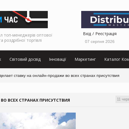
Вхід
Реєстрація
л топ-менеджерів оптової
та роздрібної торгівлі
07 серпня 2026
к
Світовий досвід
Інновації
Маркетинг
Каталог Ком
делает ставку на онлайн-продажи во всех странах присутствия
11 чер
 ВО ВСЕХ СТРАНАХ ПРИСУТСТВИЯ