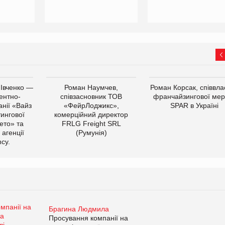
 Івченко —
Роман Наумчев,
Роман Корсак, співвла
ентно-
співзасновник ТОВ
франчайзингової мер
нії «Вайз
«ФейрЛоджикс»,
SPAR в Україні
тингової
комерційний директор
ето» та
FRLG Freight SRL
 агенції
(Румунія)
cy.
Брагина Людмила
Просування компанії на