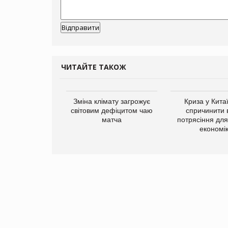
ЧИТАЙТЕ ТАКОЖ
ує виробника
Зміна клімату загрожує
Криза у Кита
добавок Thorne
світовим дефіцитом чаю
спричинити 
матча
потрясіння для 
економі