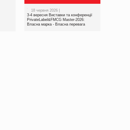
порталі оптової та
роздрібної торгівлі
18 червня 2026 |
www.trademaster.ua.
3-4 вересня Виставки та конференції
правила. Особливості.
PrivateLabel&FMCG Master-2026:
Власна марка - Власна перевага