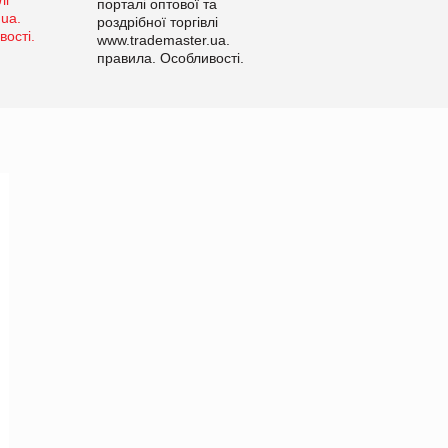
порталі оптової та
роздрібної торгівлі
www.trademaster.ua.
правила. Особливості.
Рекомендації