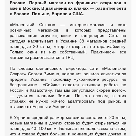
России. Первый магазин по франшизе открылся в
мае в Москве. В дальнейших планах — развитие сети
в России, Польше, Европе и США.
«Маленький Сократ» — интернет-магазин и сеть
розничных магазинов, в которых представлены
развивающие игрушки, книги и канцелярия. Сеть на
сегодня насчитывает в Украине 38 магазинов средней
площадью 20 кв. м, которые открыты по франчайзингу.
Только один из них собственный. Практически все
магазины располагаются в ТРЦ.
По словам финансового директора сети «Маленький
Сократ» Сергея Зимина, компания решила двигаться за
пределы Украины, поскольку «украинские ресурсы не
безграничны». «Сейчас ведется активная работа по
России и Казахстану, там мы запустимся скорее всего»,
— делится планами Зимин. По его словам, в этих
странах не нужно ничего адаптировать под рынок, в
отличие от Европы и Америки.
В Украине средний размер магазина составляет 20 кв. м,
новые магазины в других странах будут открываться на
площадях 40–100 кв. м. Большая площадь связана с тем,
что и товара будет больше, и концепция будет другая: в