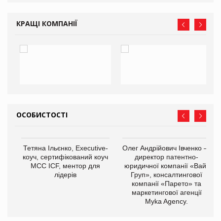
КРАЩІ КОМПАНІЇ
ОСОБИСТОСТІ
,
Тетяна Ільєнко, Executive-
Олег Андрійович Івченко —
ОВ
коуч, сертифікований коуч
директор патентно-
МСС ICF, ментор для
юридичної компанії «Вайз
лідерів
Груп», консалтингової
компанії «Парето» та
маркетингової агенції
Myka Agency.