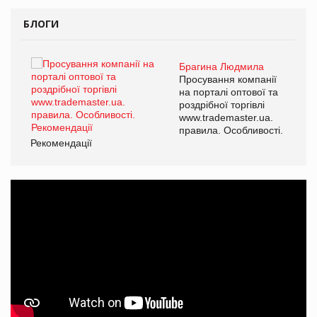
БЛОГИ
Брагина Людмила
ї
Просування компанії
а
на порталі оптової та
роздрібної торгівлі
www.trademaster.ua.
і.
правила. Особливості.
Рекомендації
Ре