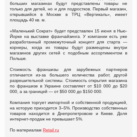
больших магазинах будут представлены товары не
только для детей, но и для подростков. Первый магазин,
открывшийся в Москве в ТРЦ «Вертикаль», имеет
площадь 40 кв. м.
«Маленький Сократ» будет представлен 15 июня в Нью-
Йорке на выставке франчайзинга. У компании есть уже
разработанный промежуточный концепт для старта —
корнеры, когда их товары будут размещены внутри
магазинов других сетей с подобным ассортиментом в
Польше.
Стоимость франшизы для зарубежных партнеров
отличается из-за большего количества работ, другой
разрешительной системы. Стоимость открытия магазина
по франшизе в Украине составляет от $10 000 до $20
000, а за границей — от $50 000 до $150 000.
Компания торгует импортной и собственной продукцией,
на которую приходится 3–5%. Производство собственных
товаров находится в Днепропетровске и Киеве. Доля
интернет-продаж не превышает 5%.
По материалам
Retail.ru