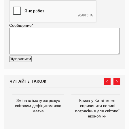
Сообщение
*
ЧИТАЙТЕ ТАКОЖ
Зміна клімату загрожує
Криза у Китаї може
ne
світовим дефіцитом чаю
спричинити великі
матча
потрясіння для світової
економіки