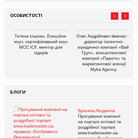
ОСОБИСТОСТІ
,
Тетяна Ільєнко, Executive-
Олег Андрійович Івченко —
ОВ
коуч, сертифікований коуч
директор патентно-
МСС ICF, ментор для
юридичної компанії «Вайз
лідерів
Груп», консалтингової
компанії «Парето» та
маркетингової агенції
Myka Agency.
БЛОГИ
Брагина Людмила
ї
Просування компанії
а
на порталі оптової та
роздрібної торгівлі
www.trademaster.ua.