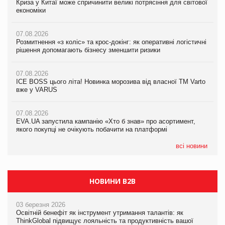
Криза у Китаї може спричинити великі потрясіння для світової
Криза у Китаї може спричинити великі потрясіння для світової
Криза у Китаї може спричинити великі потрясіння для світової
економіки
економіки
економіки
07.08.2026
07.08.2026
07.08.2026
Розмитнення «з коліс» та крос-докінг: як оперативні логістичні
Розмитнення «з коліс» та крос-докінг: як оперативні логістичні
Kraft Heinz скоротила збиток у першому півріччі
рішення допомагають бізнесу зменшити ризики
рішення допомагають бізнесу зменшити ризики
07.08.2026
07.08.2026
07.08.2026
Продажі Hugo Boss впали на 9%
ICE BOSS цього літа! Новинка морозива від власної ТМ Varto
ICE BOSS цього літа! Новинка морозива від власної ТМ Varto
вже у VARUS
вже у VARUS
07.08.2026
Франція заборонила рекламні дзвінки без згоди клієнтів
07.08.2026
07.08.2026
EVA.UA запустила кампанію «Хто б знав» про асортимент,
EVA.UA запустила кампанію «Хто б знав» про асортимент,
якого покупці не очікують побачити на платформі
якого покупці не очікують побачити на платформі
всі новини
НОВИНИ B2B
03 березня 2026
Освітній бенефіт як інструмент утримання талантів: як
ThinkGlobal підвищує лояльність та продуктивність вашої