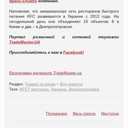
пресс-службу
компании.
Напомним, что американская сеть ресторанов быстрого
питания KFC развивается в Украине с 2012 года. На
сегодняшний день она объединяет 10 объектов: 8 в
Киеве и два – в Днепропетровске.
Портал розничной и оптовой торговли
TradeMaster.UA
Присоединяйтесь к нам в
Facebook!
Ексклюзивні матеріали TradeMaster.ua
Раздел:
Товари та ринки
>
Все новости
Теги:
KFC? ресторан
,
Украина
,
Днепропетровск
Попередня
Весь список
Наступна