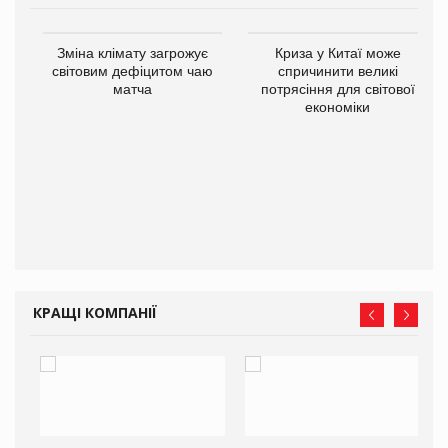
Зміна клімату загрожує
Криза у Китаї може
ne
світовим дефіцитом чаю
спричинити великі
матча
потрясіння для світової
економіки
КРАЩІ КОМПАНІЇ