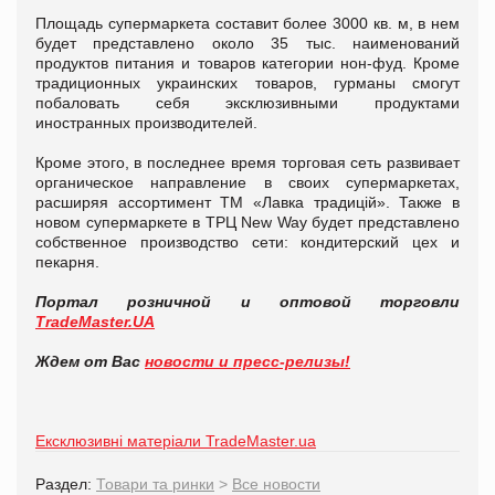
Площадь супермаркета составит более 3000 кв. м, в нем
будет представлено около 35 тыс. наименований
продуктов питания и товаров категории нон-фуд. Кроме
традиционных украинских товаров, гурманы смогут
побаловать себя эксклюзивными продуктами
иностранных производителей.
Кроме этого, в последнее время торговая сеть развивает
органическое направление в своих супермаркетах,
расширяя ассортимент ТМ «Лавка традицій». Также в
новом супермаркете в ТРЦ New Way будет представлено
собственное производство сети: кондитерский цех и
пекарня.
Портал розничной и оптовой торговли
TradeMaster.UA
Ждем от Вас
новости и пресс-релизы!
Ексклюзивні матеріали TradeMaster.ua
Раздел:
Товари та ринки
>
Все новости