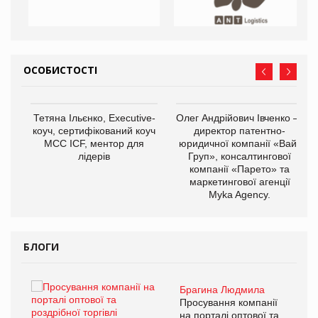
ОСОБИСТОСТІ
,
Тетяна Ільєнко, Executive-
Олег Андрійович Івченко —
ОВ
коуч, сертифікований коуч
директор патентно-
МСС ICF, ментор для
юридичної компанії «Вайз
лідерів
Груп», консалтингової
компанії «Парето» та
маркетингової агенції
Myka Agency.
БЛОГИ
Брагина Людмила
ї
Просування компанії
а
на порталі оптової та