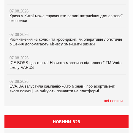
07.08.2026
07.08.2026
07.08.2026
Криза у Китаї може спричинити великі потрясіння для світової
Криза у Китаї може спричинити великі потрясіння для світової
Криза у Китаї може спричинити великі потрясіння для світової
економіки
економіки
економіки
07.08.2026
07.08.2026
07.08.2026
Розмитнення «з коліс» та крос-докінг: як оперативні логістичні
Розмитнення «з коліс» та крос-докінг: як оперативні логістичні
Kraft Heinz скоротила збиток у першому півріччі
рішення допомагають бізнесу зменшити ризики
рішення допомагають бізнесу зменшити ризики
07.08.2026
07.08.2026
07.08.2026
Продажі Hugo Boss впали на 9%
ICE BOSS цього літа! Новинка морозива від власної ТМ Varto
ICE BOSS цього літа! Новинка морозива від власної ТМ Varto
вже у VARUS
вже у VARUS
07.08.2026
Франція заборонила рекламні дзвінки без згоди клієнтів
07.08.2026
07.08.2026
EVA.UA запустила кампанію «Хто б знав» про асортимент,
EVA.UA запустила кампанію «Хто б знав» про асортимент,
якого покупці не очікують побачити на платформі
якого покупці не очікують побачити на платформі
всі новини
НОВИНИ B2B