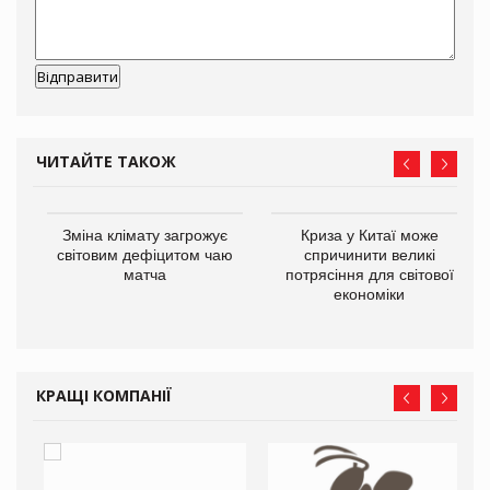
ЧИТАЙТЕ ТАКОЖ
Зміна клімату загрожує
Криза у Китаї може
ne
світовим дефіцитом чаю
спричинити великі
матча
потрясіння для світової
економіки
КРАЩІ КОМПАНІЇ