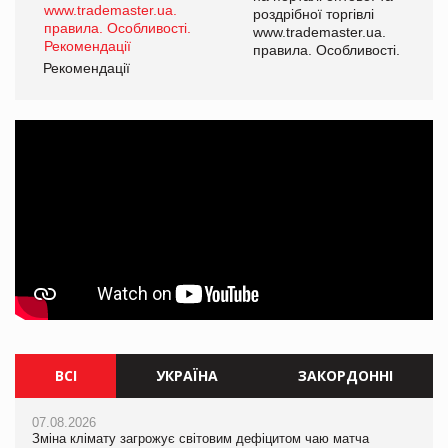
роздрібної торгівлі
www.trademaster.ua.
і.
правила. Особливості.
Рекомендації
Ре
ВСІ
УКРАЇНА
ЗАКОРДОННІ
07.08.2026
07.08.2026
07.08.2026
Зміна клімату загрожує світовим дефіцитом чаю матча
Зміна клімату загрожує світовим дефіцитом чаю матча
Зміна клімату загрожує світовим дефіцитом чаю матча