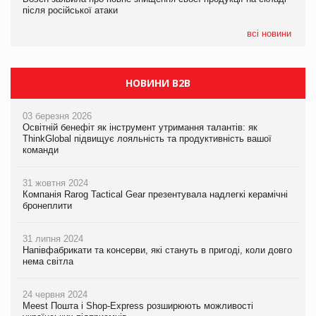
після російської атаки
після російської атаки
після російської атаки
всі новини
НОВИНИ B2B
03 березня 2026
Освітній бенефіт як інструмент утримання талантів: як
ThinkGlobal підвищує лояльність та продуктивність вашої
команди
31 жовтня 2024
Компанія Rarog Tactical Gear презентувала надлегкі керамічні
бронеплити
31 липня 2024
Напівфабрикати та консерви, які стануть в пригоді, коли довго
нема світла
24 червня 2024
Meest Пошта і Shop-Express розширюють можливості