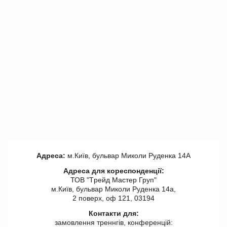
Адреса:
м.Київ, бульвар Миколи Руденка 14А
Адреса для кореспонденції:
ТОВ "Tрейд Мастер Груп"
м.Київ, бульвар Миколи Руденка 14а,
2 поверх, оф 121, 03194
Контакти для:
замовлення треннгів, конференцій: