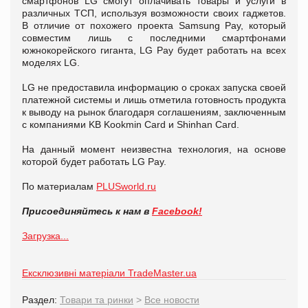
смартфонов LG смогут оплачивать товары и услуги в
различных ТСП, используя возможности своих гаджетов.
В отличие от похожего проекта Samsung Pay, который
совместим лишь с последними смартфонами
южнокорейского гиганта, LG Pay будет работать на всех
моделях LG.
LG не предоставила информацию о сроках запуска своей
платежной системы и лишь отметила готовность продукта
к выводу на рынок благодаря соглашениям, заключенным
с компаниями KB Kookmin Card и Shinhan Card.
На данный момент неизвестна технология, на основе
которой будет работать LG Pay.
По материалам
PLUSworld.ru
Присоединяйтесь к нам в
Facebook!
Загрузка...
Ексклюзивні матеріали TradeMaster.ua
Раздел:
Товари та ринки
>
Все новости