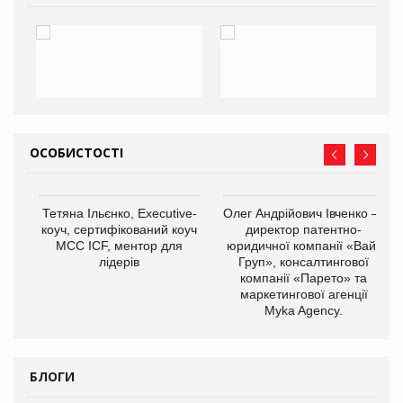
ОСОБИСТОСТІ
,
Тетяна Ільєнко, Executive-
Олег Андрійович Івченко —
ОВ
коуч, сертифікований коуч
директор патентно-
МСС ICF, ментор для
юридичної компанії «Вайз
лідерів
Груп», консалтингової
компанії «Парето» та
маркетингової агенції
Myka Agency.
БЛОГИ