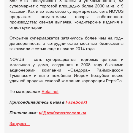
550 м.кв. обслуживает 3 кассы и ул.Космонавтов, 83
супермаркет с торговой площадью более 2000 м.кв. с 9
кассами. Как и во всех своих супермаркетах, сеть NOVUS
предлагает покупателям товары собственного
производства: свежая выпечка, кондитерские изделия и
отдел кулинарии.
Открытие супермаркетов затянулось более чем на год--
договоренность о сотрудничестве местные бизнесмены
заключили с сетью еще в начале 2014 года.
NOVUS – сеть супермаркетов, торговых центров и
магазинов у дома, созданная в 2008 году бывшими
акционерами компании «Сандора» Раймондссом
Туменасом и ныне покойным Игорем Беззубом после
удачной продажи соковой компании корпорации PepsiCo.
По материалам
Retai.net
Присоединяйтесь к нам в
Facebook!
Пишите нам:
vl@
trademaster.
com.
ua
Загрузка...