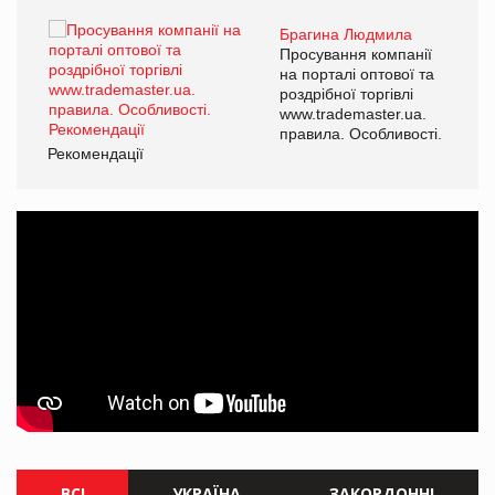
Брагина Людмила
ї
Просування компанії
а
на порталі оптової та
роздрібної торгівлі
www.trademaster.ua.
і.
правила. Особливості.
Рекомендації
Ре
ВСІ
УКРАЇНА
ЗАКОРДОННІ