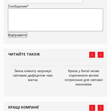
Сообщение
*
ЧИТАЙТЕ ТАКОЖ
Зміна клімату загрожує
Криза у Китаї може
ne
світовим дефіцитом чаю
спричинити великі
матча
потрясіння для світової
економіки
КРАЩІ КОМПАНІЇ