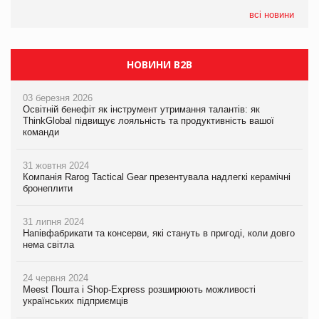
всі новини
НОВИНИ B2B
03 березня 2026
Освітній бенефіт як інструмент утримання талантів: як
ThinkGlobal підвищує лояльність та продуктивність вашої
команди
31 жовтня 2024
Компанія Rarog Tactical Gear презентувала надлегкі керамічні
бронеплити
31 липня 2024
Напівфабрикати та консерви, які стануть в пригоді, коли довго
нема світла
24 червня 2024
Meest Пошта і Shop-Express розширюють можливості
українських підприємців