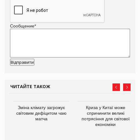
Сообщение
*
ЧИТАЙТЕ ТАКОЖ
Зміна клімату загрожує
Криза у Китаї може
ne
світовим дефіцитом чаю
спричинити великі
матча
потрясіння для світової
економіки