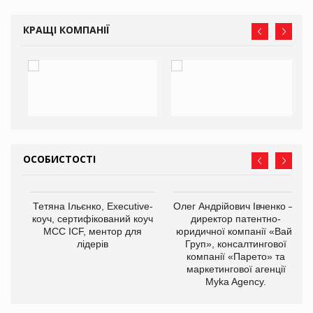
КРАЩІ КОМПАНІЇ
ОСОБИСТОСТІ
,
Тетяна Ільєнко, Executive-
Олег Андрійович Івченко —
ОВ
коуч, сертифікований коуч
директор патентно-
МСС ICF, ментор для
юридичної компанії «Вайз
лідерів
Груп», консалтингової
компанії «Парето» та
маркетингової агенції
Myka Agency.