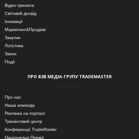
Відео-тренінги
Світовий досвід
Інновації
Маркетинг&Продажі
Закупки
Логістика
Закон
Події
ПРО В2В МЕДІА-ГРУПУ TRADEMASTER
Про нас
Наша команда
Реклама на порталі
Тренінговий центр
Конференції TradeMaster
Національні Премії