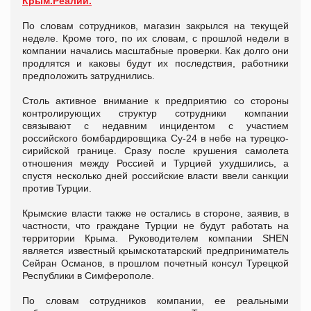
Крым.Реалии.
По словам сотрудников, магазин закрылся на текущей
неделе. Кроме того, по их словам, с прошлой недели в
компании начались масштабные проверки. Как долго они
продлятся и каковы будут их последствия, работники
предположить затруднились.
Столь активное внимание к предприятию со стороны
контролирующих структур сотрудники компании
связывают с недавним инцидентом с участием
российского бомбардировщика Су-24 в небе на турецко-
сирийской границе. Сразу после крушения самолета
отношения между Россией и Турцией ухудшились, а
спустя несколько дней российские власти ввели санкции
против Турции.
Крымские власти также не остались в стороне, заявив, в
частности, что граждане Турции не будут работать на
территории Крыма. Руководителем компании SHEN
является известный крымскотатарский предприниматель
Сейран Османов, в прошлом почетный консул Турецкой
Республики в Симферополе.
По словам сотрудников компании, ее реальными