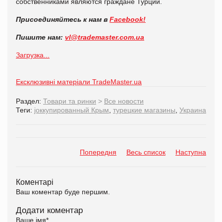
собственниками являются граждане Турции.
Присоединяйтесь к нам в
Facebook!
Пишите нам:
vl@
trademaster.
com.
ua
Загрузка...
Ексклюзивні матеріали TradeMaster.ua
Раздел:
Товари та ринки
>
Все новости
Теги:
jоккупированный Крым
,
турецкие магазины
,
Украина
Попередня
Весь список
Наступна
Коментарі
Ваш коментар буде першим.
Додати коментар
Ваше імя
*