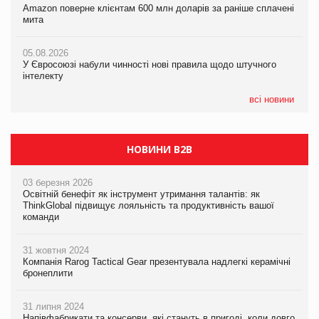
Amazon поверне клієнтам 600 млн доларів за раніше сплачені
Amazon поверне клієнтам 600 млн доларів за раніше сплачені
У Євросоюзі набули чинності нові правила щодо штучного
мита
мита
інтелекту
05.08.2026
05.08.2026
05.08.2026
У Євросоюзі набули чинності нові правила щодо штучного
У Євросоюзі набули чинності нові правила щодо штучного
Рекламна платформа вимагає від Google компенсацію за
інтелекту
інтелекту
втрату 6,9 трлн рекламних показів
всі новини
НОВИНИ B2B
03 березня 2026
Освітній бенефіт як інструмент утримання талантів: як
ThinkGlobal підвищує лояльність та продуктивність вашої
команди
31 жовтня 2024
Компанія Rarog Tactical Gear презентувала надлегкі керамічні
бронеплити
31 липня 2024
Напівфабрикати та консерви, які стануть в пригоді, коли довго