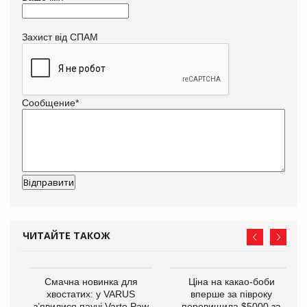
Захист від СПАМ
Сообщение
*
ЧИТАЙТЕ ТАКОЖ
у
Смачна новинка для
Ціна на какао-боби
хвостатих: у VARUS
вперше за півроку
з’явилися паучі Varto Paw
перевищила $5000 за