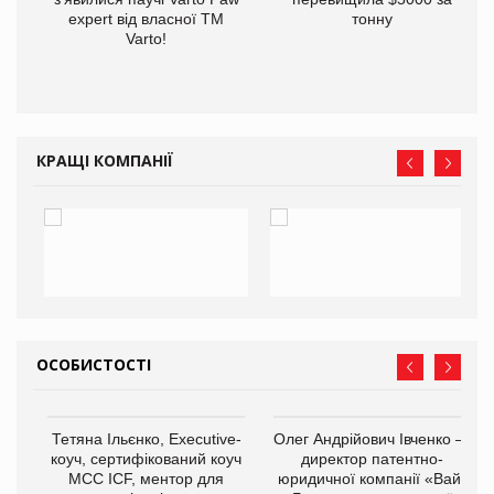
expert від власної ТМ
тонну
Varto!
КРАЩІ КОМПАНІЇ
ОСОБИСТОСТІ
,
Тетяна Ільєнко, Executive-
Олег Андрійович Івченко —
ОВ
коуч, сертифікований коуч
директор патентно-
МСС ICF, ментор для
юридичної компанії «Вайз