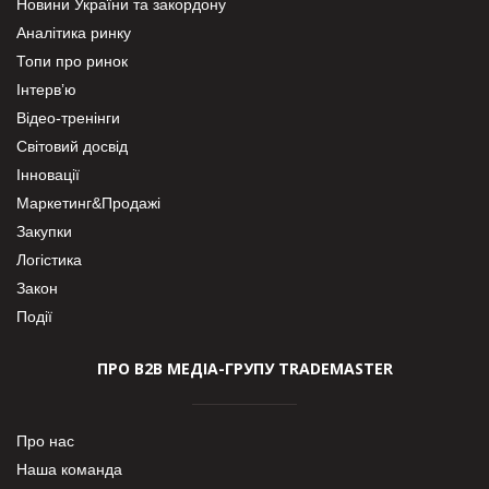
Новини України та закордону
Аналітика ринку
Топи про ринок
Інтерв’ю
Відео-тренінги
Світовий досвід
Інновації
Маркетинг&Продажі
Закупки
Логістика
Закон
Події
ПРО В2В МЕДІА-ГРУПУ TRADEMASTER
Про нас
Наша команда