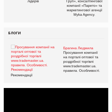
лідерів
Груп», консалтингової
компанії «Парето» та
маркетингової агенції
Myka Agency.
БЛОГИ
Брагина Людмила
ї
Просування компанії
а
на порталі оптової та
роздрібної торгівлі
www.trademaster.ua.
і.
правила. Особливості.
Рекомендації
Ре