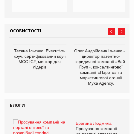
ОСОБИСТОСТІ
,
Тетяна Ільєнко, Executive-
Олег Андрійович Івченко —
ОВ
коуч, сертифікований коуч
директор патентно-
МСС ICF, ментор для
юридичної компанії «Вайз
лідерів
Груп», консалтингової
компанії «Парето» та
маркетингової агенції
Myka Agency.
БЛОГИ
Брагина Людмила
ї
Просування компанії
а
на порталі оптової та