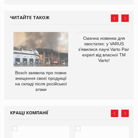
ЧИТАЙТЕ ТАКОЖ
Смачна новинка для
хвостатих: у VARUS
з’явилися паучі Varto Paw
expert від власної ТМ
Varto!
 $1
Bosch заявила про повне
знищення своєї продукції
на складі після російської
атаки
КРАЩІ КОМПАНІЇ