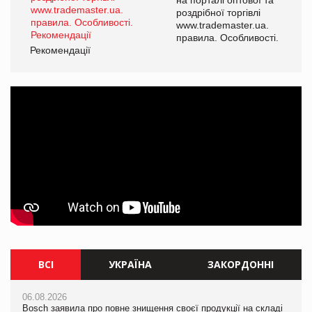
роздрібної торгівлі
www.trademaster.ua.
і.
правила. Особливості.
Рекомендації
Ре
ВСІ
УКРАЇНА
ЗАКОРДОННІ
06.08.2026
06.08.2026
06.08.2026
Bosch заявила про повне знищення своєї продукції на складі
Bosch заявила про повне знищення своєї продукції на складі
Bosch заявила про повне знищення своєї продукції на складі