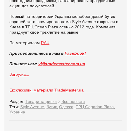
новогодним праздникам, запланированы праздничные
акции для покупателей.
Первый на территории Украины монобрендовый бутик
европейского ювелирного дома Style Avenue открылся в
Киеве в ТРЦ Ocean Plaza осенью 2012 года. Компания
празднует свое трехлетие на рынке.
По материалам
RAU
Присоединяйтесь к нам в
Facebook!
Пишите нам:
vl@
trademaster.
com.
ua
Загрузка...
Ексклюзивні матеріали TradeMaster.ua
Раздел:
Товари та ринки
>
Все новости
Теги:
Style Avenue
,
бутик
,
Одесса
,
ТРЦ Gagarinn Plaza
,
Украина