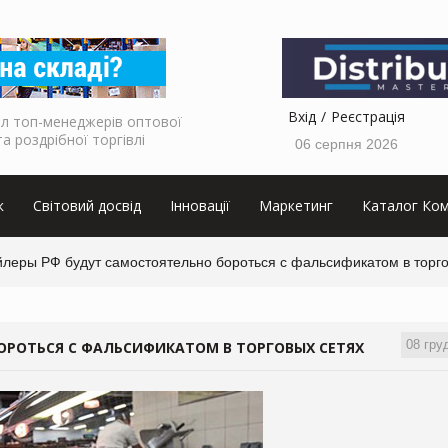
Вхід
Реєстрація
л топ-менеджерів оптової
та роздрібної торгівлі
06 серпня 2026
к
Світовий досвід
Інновації
Маркетинг
Каталог Ком
йлеры РФ будут самостоятельно бороться с фальсификатом в торго
08 гру
ОРОТЬСЯ С ФАЛЬСИФИКАТОМ В ТОРГОВЫХ СЕТЯХ