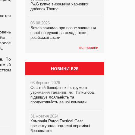
P&G купує виробника харчових
P&G купує виробника харчових
P&G купує виробника харчових
добавок Thorne
добавок Thorne
добавок Thorne
яются
06.08.2026
06.08.2026
06.08.2026
Bosch заявила про повне знищення
Bosch заявила про повне знищення
Bosch заявила про повне знищення
овень
своєї продукції на складі після
своєї продукції на складі після
своєї продукції на складі після
5%»,—
російської атаки
російської атаки
російської атаки
после
всі новини
%.
в. По
аемый
НОВИНИ B2B
ством
03 березня 2026
Освітній бенефіт як інструмент
утримання талантів: як ThinkGlobal
підвищує лояльність та
продуктивність вашої команди
31 жовтня 2024
Компанія Rarog Tactical Gear
презентувала надлегкі керамічні
бронеплити