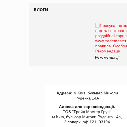
БЛОГИ
Брагина Людмила
Просування компанії на
порталі оптової та
роздрібної торгівлі
www.trademaster.ua.
правила. Особливості.
ії
Рекомендації
Адреса:
м.Київ, бульвар Миколи
Руденка 14А
Адреса для кореспонденції:
ТОВ "Tрейд Мастер Груп"
м.Київ, бульвар Миколи Руденка 14а,
2 поверх, оф 121, 03194