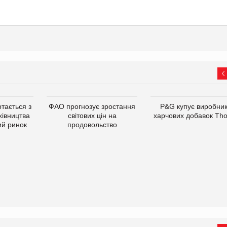
тається з
ФАО прогнозує зростання
P&G купує виробни
хівництва
світових цін на
харчових добавок Th
ий ринок
продовольство