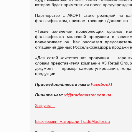
которая будет применяться после предупрежден
Партнерство с АКОРТ стало реакцией на да
фальсификатом, признает господин Даниленко.
«Такие заявления проверяющих органов нан
фальсификата молочной продукции в зависи
подчеркивает он. Как рассказал председате
оглашения данных Россельхознадзора продажи н
«Для сетей качественная продукция — гарант
словам представителя компании X5 Retail Grou
документ — пример саморегулирования, когда
продукции.
Присоединяйтесь к нам в
Facebook!
Пишите нам:
vl@
trademaster.
com.
ua
Загрузка...
Ексклюзивні матеріали TradeMaster.ua