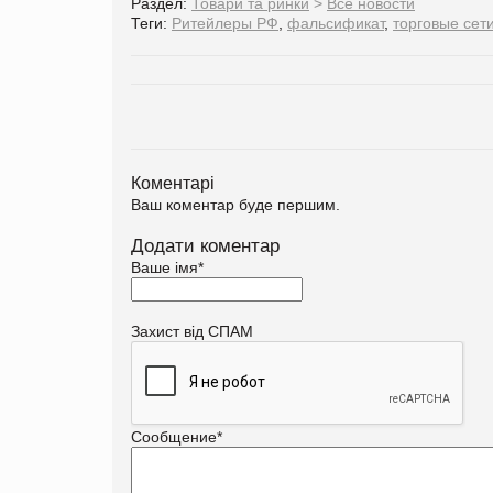
Раздел:
Товари та ринки
>
Все новости
Теги:
Ритейлеры РФ
,
фальсификат
,
торговые сет
Коментарі
Ваш коментар буде першим.
Додати коментар
Ваше імя
*
Захист від СПАМ
Сообщение
*