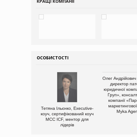
КРАЩІ КОМПАНІЇ
ОСОБИСТОСТІ
арас Ігорович,
Олег Андрійович
иробництва ТОВ
директор пат
Герчак"
юридичної компа
Груп», консал
компанії «Пар
маркетингової
Тетяна Ільєнко, Executive-
Myka Agen
коуч, сертифікований коуч
МСС ICF, ментор для
лідерів