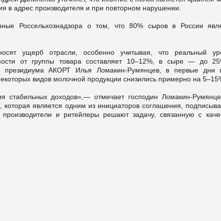
ия в адрес производителя и при повторном нарушении.
нные Россельхознадзора о том, что 80% сыров в России явл
осят ущерб отрасли, особенно учитывая, что реальный ур
мости от группы товара составляет 10–12%, в сыре — до 2
ль президиума АКОРТ Илья Ломакин-Румянцев, в первые дни 
екоторых видов молочной продукции снизились примерно на 5–15
ия стабильных доходов»,— отмечает господин Ломакин-Румянце
p, которая является одним из инициаторов соглашения, подписыв
 производители и ритейлеры решают задачу, связанную с каче