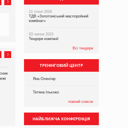
21 січня 2026
ТДВ «Золотоніський маслоробний
комбінат»
03 липня 2023
Тендери компанії
Всі тендери
ТРЕНІНГОВИЙ ЦЕНТР
сник
Олексій Логачов-Михайлов
Яна Сараніна, директор
ежі
Файно маркет Директор
компанії «УкраМарин»
Яна Олентир
департаменту з
виробництва
Тетяна Ільєнко
повний список
НАЙБЛИЖЧА КОНФЕРЕНЦІЯ