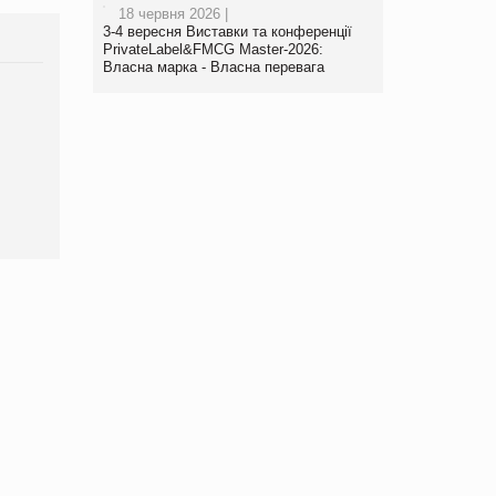
18 червня 2026 |
3-4 вересня Виставки та конференції
PrivateLabel&FMCG Master-2026:
Власна марка - Власна перевага
Брагина Людмила
Просування компанії на
порталі оптової та
роздрібної торгівлі
www.trademaster.ua.
правила. Особливості.