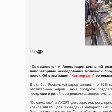
833
«Союзмолоко» и Ассоциация компаний роз
лабораторные исследования молочной про
полок. Об этом пишет
"Коммерсант"
со ссылк
В октябре Россельхознадзор заявил, что 80% с
растительных жиров. Такие продукты предлаг
продукции и ритейлеры решили самостоятельно 
"Союзмолоко" и АКОРТ договорились регулярно
членов АКОРТ, для проведения лабораторных 
будут изыматься с полок. Глава «Союзмолока» Ан