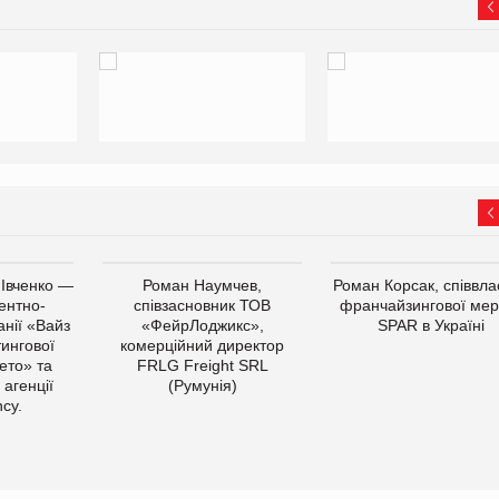
 Івченко —
Роман Наумчев,
Роман Корсак, співвла
ентно-
співзасновник ТОВ
франчайзингової мер
нії «Вайз
«ФейрЛоджикс»,
SPAR в Україні
тингової
комерційний директор
ето» та
FRLG Freight SRL
 агенції
(Румунія)
cy.