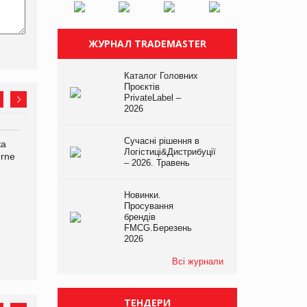
ЖУРНАЛ TRADEMASTER
Каталог Головних
Проєктів
PrivateLabel –
2026
Сучасні рішення в
ка
Bosch заявила про повне
Смачна новинка для
Логістиці&Дистрибуції
orne
знищення своєї продукції
хвостатих: у VARUS
– 2026. Травень
на складі після російської
з’явилися паучі Varto Paw
атаки
expert від власної ТМ
Varto!
Новинки.
Просування
брендів
FMCG.Березень
2026
Всі журнали
ТЕНДЕРИ