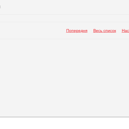
и
Попередня
Весь список
Нас