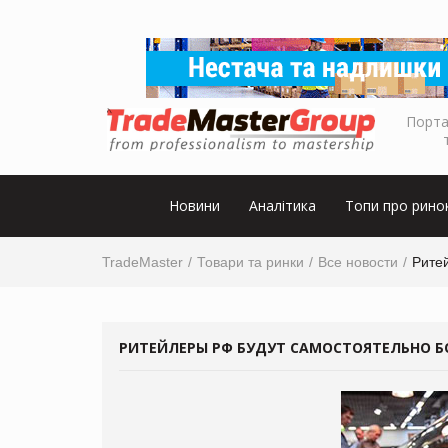
Порта
Новини
Аналітика
Топи про рино
TradeMaster
Товари та ринки
Все новости
Рите
РИТЕЙЛЕРЫ РФ БУДУТ САМОСТОЯТЕЛЬНО Б