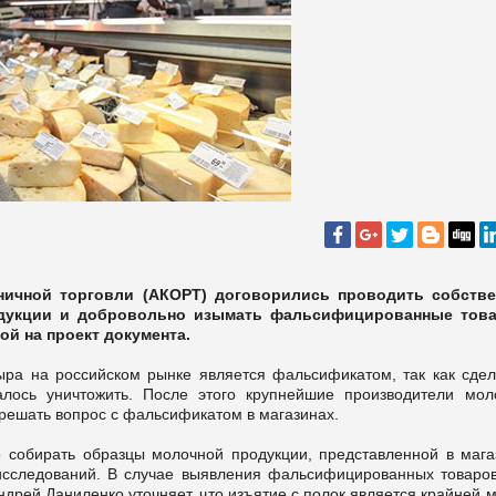
ничной торговли (АКОРТ) договорились проводить собств
дукции и добровольно изымать фальсифицированные тов
ой на проект документа.
ыра на российском рынке является фальсификатом, так как сдел
алось уничтожить. После этого крупнейшие производители мол
решать вопрос с фальсификатом в магазинах.
 собирать образцы молочной продукции, представленной в мага
исследований. В случае выявления фальсифицированных товаров
дрей Даниленко уточняет, что изъятие с полок является крайней 