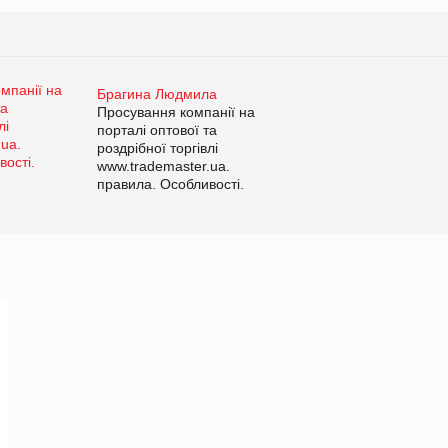
Брагина Людмила
Просування компанії на
порталі оптової та
роздрібної торгівлі
www.trademaster.ua.
правила. Особливості.
Рекомендації