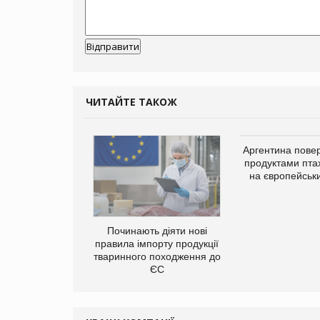
ЧИТАЙТЕ ТАКОЖ
Аргентина повер
продуктами пта
на європейськ
упермаркетів
упує мережу
Починають діяти нові
нів формату
правила імпорту продукції
ce store КОЛО:
тваринного походження до
ана компанія
ЄС
ватиме 374
газини