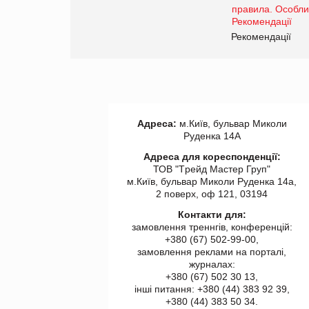
www.trademaster.ua.
правила. Особливості.
ії
Рекомендації
Адреса:
м.Київ, бульвар Миколи
Руденка 14А
Адреса для кореспонденції:
ТОВ "Tрейд Мастер Груп"
м.Київ, бульвар Миколи Руденка 14а,
2 поверх, оф 121, 03194
Контакти для:
замовлення треннгів, конференцій:
+380 (67) 502-99-00,
замовлення реклами на порталі,
журналах:
+380 (67) 502 30 13,
інші питання: +380 (44) 383 92 39,
+380 (44) 383 50 34.