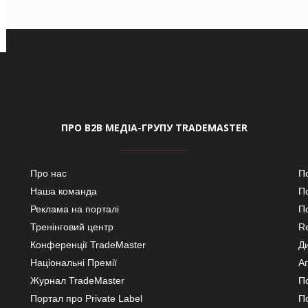
ПРО В2В МЕДІА-ГРУПУ TRADEMASTER
Про нас
П
Наша команда
П
Реклама на порталі
По
Тренінговий центр
Re
Конференції TradeMaster
Д
Національні Премії
А
Журнал TradeMaster
П
Портал про Private Label
П