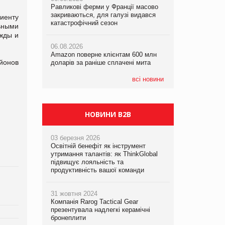
Равликові ферми у Франції масово
Равликові ферми у Франції масово
Amazon поверне клієнтам 600 млн
закриваються, для галузі видався
закриваються, для галузі видався
доларів за раніше сплачені мита
иенту
катастрофічний сезон
катастрофічний сезон
ьными
ежды и
05.08.2026
06.08.2026
06.08.2026
У Євросоюзі набули чинності нові
Amazon поверне клієнтам 600 млн
Amazon поверне клієнтам 600 млн
правила щодо штучного інтелекту
йонов
доларів за раніше сплачені мита
доларів за раніше сплачені мита
всі новини
НОВИНИ B2B
03 березня 2026
Освітній бенефіт як інструмент
утримання талантів: як ThinkGlobal
підвищує лояльність та
продуктивність вашої команди
31 жовтня 2024
Компанія Rarog Tactical Gear
презентувала надлегкі керамічні
бронеплити