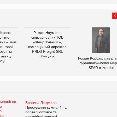
 Івченко —
Роман Наумчев,
ентно-
співзасновник ТОВ
нії «Вайз
«ФейрЛоджикс»,
тингової
комерційний директор
ето» та
FRLG Freight SRL
 агенції
(Румунія)
Роман Корсак, співвла
cy.
франчайзингової мер
SPAR в Україні
Брагина Людмила
Просування компанії на
порталі оптової та
роздрібної торгівлі