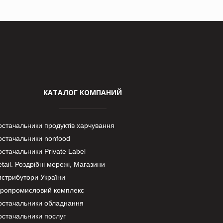
КАТАЛОГ КОМПАНИЙ
остачальники продуктів харчування
остачальники nonfood
стачальники Private Label
tail. Роздрібні мережі, Магазини
истрибутори України
гропромисловий комплекс
остачальники обладнання
остачальники послуг