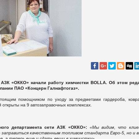
 АЗК «ОККО» начали работу химчистки BOLLA. Об этом ред
пании ПАО «Концерн Галнафтогаз».
стоящим помощником по уходу за предметами гардероба, ковр
 открыты на 9 автозаправочных комплексах.
ного департамента сети АЗК «ОККО»:
«Мы видим, что кли
о заправиться качественным топливом стандарта Евро-5, но и в
е, а теперь еще и сдать вещи в химчистку».