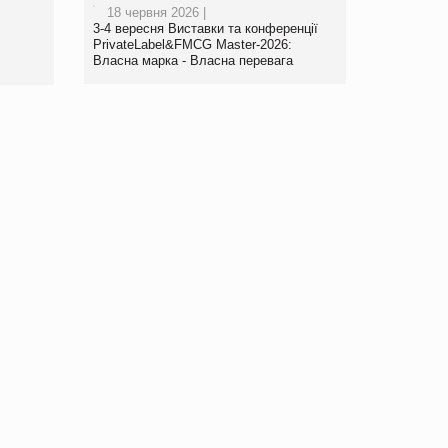
18 червня 2026 |
www.trademaster.ua.
3-4 вересня Виставки та конференції
правила. Особливості.
PrivateLabel&FMCG Master-2026:
Власна марка - Власна перевага