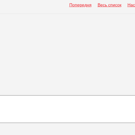
Попередня
Весь список
Нас