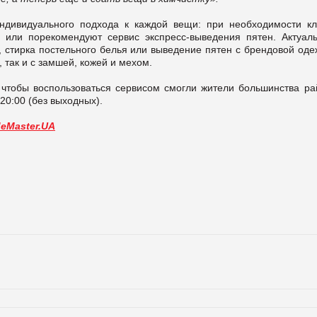
дивидуального подхода к каждой вещи: при необходимости кл
у или порекомендуют сервис экспресс-выведения пятен. Актуал
к, стирка постельного белья или выведение пятен с брендовой од
, так и с замшей, кожей и мехом.
чтобы воспользоваться сервисом смогли жители большинства ра
20:00 (без выходных).
deMaster.UA