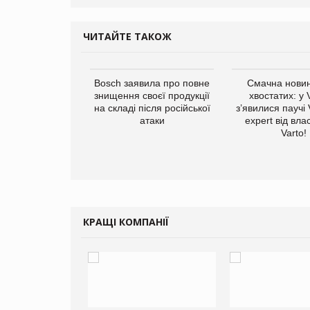
ЧИТАЙТЕ ТАКОЖ
ратила понад $1
Bosch заявила про повне
Смачна новин
 маркетинг за
знищення своєї продукції
хвостатих: у
вартал
на складі після російської
з’явилися паучі
атаки
expert від вла
Varto!
КРАЩІ КОМПАНІЇ