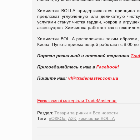
Химчистки BOLLA придерживаются принципа ин
предложат углубленную или деликатную чистк
услугами станут чистка гардин, ковров и игруше
аксессуаров. Химчистка работает как с текстилем
Химчистки BOLLA расположены таким образом, 
Киева. Пункты приема вещей работают с 8:00 до 
Портал розничной и оптовой торговли
Tra
Присоединяйтесь к нам в
Facebook!
Пишите нам:
vl@trademaster.com.ua
Ексклюзивні матеріали TradeMaster.ua
Раздел:
Товари та ринки
>
Все новости
Теги:
«ОККО»
,
АЗК
,
химчистки BOLLA