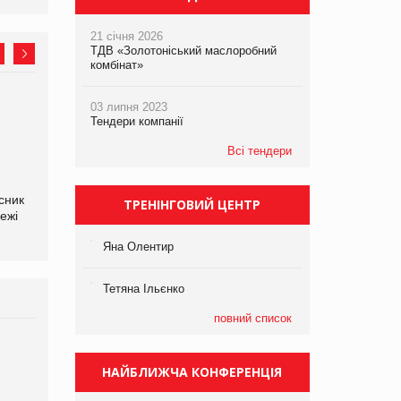
21 січня 2026
ТДВ «Золотоніський маслоробний
комбінат»
03 липня 2023
Олексій Логачов-Михайлов
Яна Сараніна, директор
Тендери компанії
Файно маркет Директор
компанії «УкраМарин»
департаменту з
Всі тендери
виробництва
сник
ТРЕНІНГОВИЙ ЦЕНТР
ежі
Яна Олентир
Тетяна Ільєнко
повний список
Брагина Людмила
Просування компанії на
НАЙБЛИЖЧА КОНФЕРЕНЦІЯ
порталі оптової та
роздрібної торгівлі