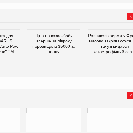
ка для
Ціна на какао-боби
Равликові ферми у Фра
 VARUS
вперше за півроку
масово закриваються,
 Varto Paw
перевищила $5000 за
галузі видався
сної ТМ
тонну
катастрофічний сез