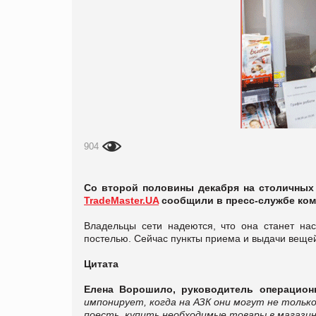
904
Со второй половины декабря на столичных
TradeMaster.UA
сообщили в пресс-службе ком
Владельцы сети надеются, что она станет на
постелью. Сейчас пункты приема и выдачи вещей
Цитата
Елена Ворошило, руководитель операцион
импонирует, когда на АЗК они могут не тольк
поесть, купить необходимые товары в магазин