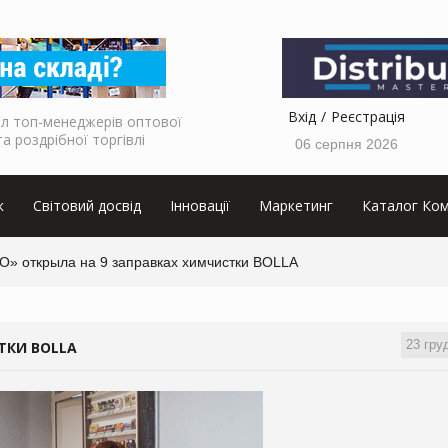
Вхід
Реєстрація
л топ-менеджерів оптової
та роздрібної торгівлі
06 серпня 2026
к
Світовий досвід
Інновації
Маркетинг
Каталог Ком
О» открыла на 9 заправках химчистки BOLLA
23 гру
ТКИ BOLLA