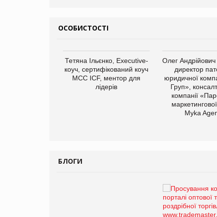
ОСОБИСТОСТІ
арас Ігорович,
Тетяна Ільєнко, Executive-
Олег Андрійович
иробництва ТОВ
коуч, сертифікований коуч
директор пат
Герчак"
МСС ICF, ментор для
юридичної компа
лідерів
Груп», консал
компанії «Пар
маркетингової
Myka Agen
БЛОГИ
Брагина Людмила
Просування компанії на
порталі оптової та
роздрібної торгівлі