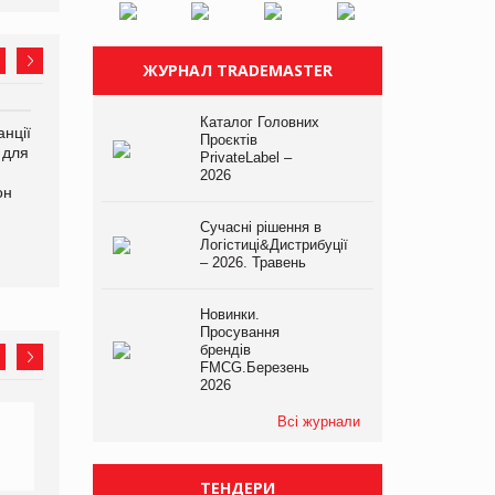
ЖУРНАЛ TRADEMASTER
Каталог Головних
нції
Amazon поверне клієнтам
У Євросоюзі набули
Проєктів
 для
600 млн доларів за раніше
чинності нові правила
PrivateLabel –
сплачені мита
щодо штучного інтелекту
2026
он
Сучасні рішення в
Логістиці&Дистрибуції
– 2026. Травень
Новинки.
Просування
брендів
FMCG.Березень
2026
Всі журнали
ТЕНДЕРИ