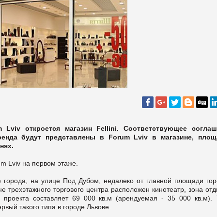
viv откроется магазин Fellini. Соответствующее соглаш
ренда будут представлены в Forum Lviv в магазине, пло
нях.
um Lviv на первом этаже.
 города, на улице Под Дубом, недалеко от главной площади гор
е трехэтажного торгового центра расположен кинотеатр, зона от
проекта составляет 69 000 кв.м (арендуемая - 35 000 кв.м). 
рвый такого типа в городе Львове.