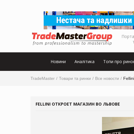
Порта
Новини
Аналітика
Топи про рино
TradeMaster
Товари та ринки
Все новости
Felli
FELLINI ОТКРОЕТ МАГАЗИН ВО ЛЬВОВЕ