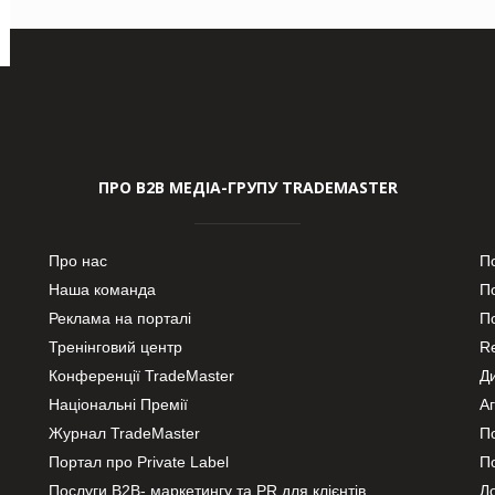
ПРО В2В МЕДІА-ГРУПУ TRADEMASTER
Про нас
П
Наша команда
П
Реклама на порталі
По
Тренінговий центр
Re
Конференції TradeMaster
Д
Національні Премії
А
Журнал TradeMaster
П
Портал про Private Label
П
Послуги В2В- маркетингу та PR для клієнтів
Ло