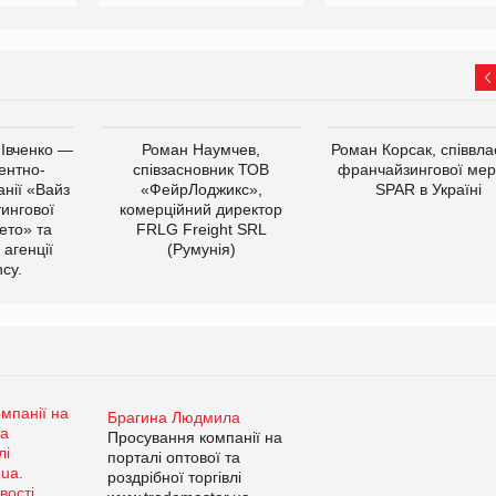
 Івченко —
Роман Наумчев,
Роман Корсак, співвла
ентно-
співзасновник ТОВ
франчайзингової мер
нії «Вайз
«ФейрЛоджикс»,
SPAR в Україні
тингової
комерційний директор
ето» та
FRLG Freight SRL
 агенції
(Румунія)
cy.
Брагина Людмила
Просування компанії на
порталі оптової та
роздрібної торгівлі