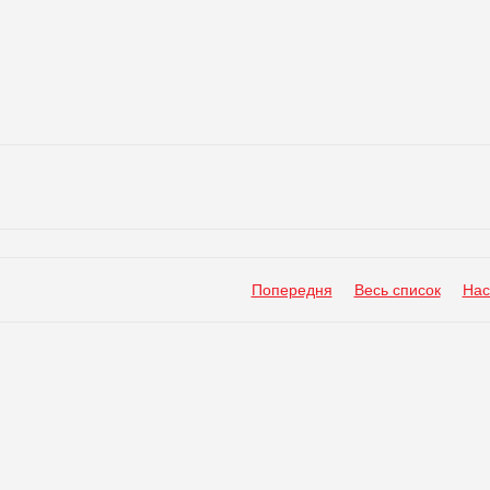
Попередня
Весь список
Нас