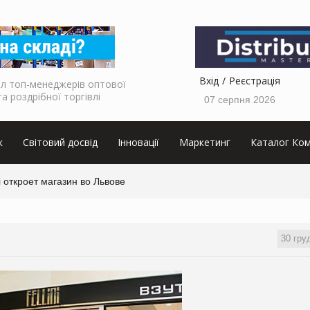
Вхід
Реєстрація
л топ-менеджерів оптової
та роздрібної торгівлі
07 серпня 2026
к
Світовий досвід
Інновації
Маркетинг
Каталог Ком
ni откроет магазин во Львове
30 гру