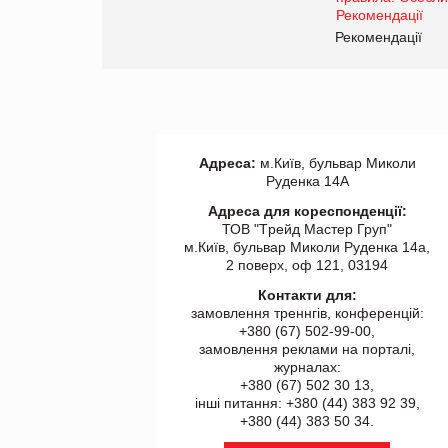
www.trademaster.ua.
правила. Особливості.
ії
Рекомендації
Адреса:
м.Київ, бульвар Миколи
Руденка 14А
Адреса для кореспонденції:
ТОВ "Tрейд Мастер Груп"
м.Київ, бульвар Миколи Руденка 14а,
2 поверх, оф 121, 03194
Контакти для:
замовлення треннгів, конференцій:
+380 (67) 502-99-00,
замовлення реклами на порталі,
журналах:
+380 (67) 502 30 13,
інші питання: +380 (44) 383 92 39,
+380 (44) 383 50 34.