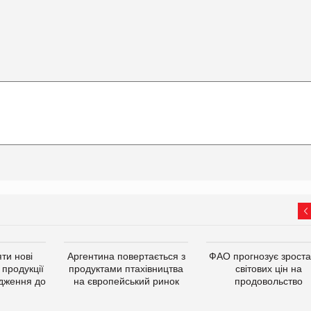
ти нові
Аргентина повертається з
ФАО прогнозує зрост
 продукції
продуктами птахівництва
світових цін на
дження до
на європейський ринок
продовольство