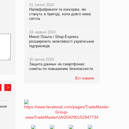
31 липня 2024
Напівфабрикати та консерви, які
стануть в пригоді, коли довго нема
світла
24 червня 2024
Meest Пошта і Shop-Express
розширюють можливості українських
підприємців
30 квітня 2024
Защита данных на смартфонах:
советы по повышению безопасности
Всі новини
ання
P&G купує виробника
Bosch заявила про повне
харчових добавок Thorne
знищення своєї продукції
на складі після російської
атаки