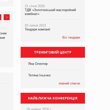
21 січня 2026
ТДВ «Золотоніський маслоробний
комбінат»
03 липня 2023
Тендери компанії
сник
Олексій Логачов-Михайлов
Яна Сараніна, директор
ежі
Файно маркет Директор
Всі тендери
компанії «УкраМарин»
департаменту з
виробництва
ТРЕНІНГОВИЙ ЦЕНТР
Яна Олентир
Тетяна Ільєнко
повний список
Брагина Людмила
Просування компанії на
НАЙБЛИЖЧА КОНФЕРЕНЦІЯ
порталі оптової та
роздрібної торгівлі
18 червня 2026 |