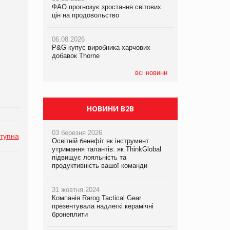
ФАО прогнозує зростання світових
ФАО прогнозує зростання світових
ФАО прогнозує зростання світових
цін на продовольство
цін на продовольство
цін на продовольство
06.08.2026
06.08.2026
06.08.2026
P&G купує виробника харчових
P&G купує виробника харчових
P&G купує виробника харчових
добавок Thorne
добавок Thorne
добавок Thorne
всі новини
НОВИНИ B2B
03 березня 2026
тупна
Освітній бенефіт як інструмент
утримання талантів: як ThinkGlobal
підвищує лояльність та
продуктивність вашої команди
31 жовтня 2024
Компанія Rarog Tactical Gear
презентувала надлегкі керамічні
бронеплити