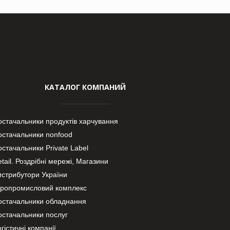
КАТАЛОГ КОМПАНИЙ
остачальники продуктів харчування
остачальники nonfood
стачальники Private Label
tail. Роздрібні мережі, Магазини
истрибутори України
гропромисловий комплекс
остачальники обладнання
остачальники послуг
гістичні компанії