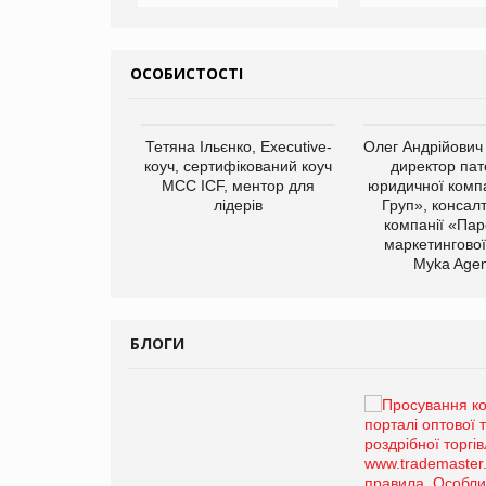
ОСОБИСТОСТІ
Тетяна Ільєнко, Executive-
Олег Андрійович
коуч, сертифікований коуч
директор пат
МСС ICF, ментор для
юридичної компа
лідерів
Груп», консал
компанії «Пар
маркетингової
арас Ігорович,
Myka Agen
иробництва ТОВ
Герчак"
БЛОГИ
Брагина Людмила
Просування компанії на
порталі оптової та
роздрібної торгівлі