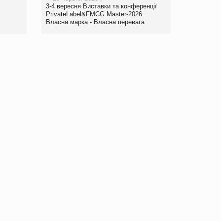
www.trademaster.ua.
3-4 вересня Виставки та конференції
правила. Особливості.
PrivateLabel&FMCG Master-2026:
Власна марка - Власна перевага