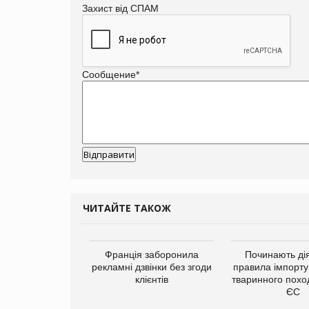
Захист від СПАМ
Сообщение
*
ЧИТАЙТЕ ТАКОЖ
а платформа
Франція заборонила
Починають дія
є від Google
рекламні дзвінки без згоди
правила імпорту
ю за втрату 6,9
клієнтів
тваринного похо
ламних показів
ЄС