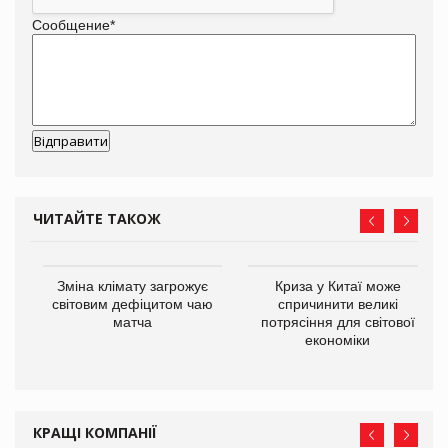
Сообщение
*
ЧИТАЙТЕ ТАКОЖ
Зміна клімату загрожує
Криза у Китаї може
ne
світовим дефіцитом чаю
спричинити великі
матча
потрясіння для світової
економіки
КРАЩІ КОМПАНІЇ