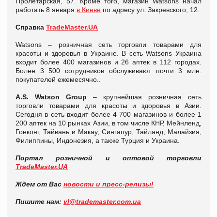
Пролетарская, 57. Кроме того, магазин Watsons начал
работать 8 января
в Киеве
по адресу ул. Закревского, 12.
Справка
TradeMaster.UA
Watsons – розничная сеть торговли товарами для
красоты и здоровья в Украине. В сеть Watsons Украина
входит более 400 магазинов и 26 аптек в 112 городах.
Более 3 500 сотрудников обслуживают почти 3 млн.
покупателей ежемесячно..
A.S. Watson Group
– крупнейшая розничная сеть
торговли товарами для красоты и здоровья в Азии.
Сегодня в сеть входит более 4 700 магазинов и более 1
200 аптек на 10 рынках Азии, в том числе КНР, Мейнленд,
Гонконг, Тайвань и Макау, Сингапур, Тайланд, Малайзия,
Филиппины, Индонезия, а также Турция и Украина.
Портал розничной и оптовой торговли
TradeMaster.UA
Ждем от Вас
новости и пресс-релизы!
Пишите нам:
vl@
trademaster.
com.
ua