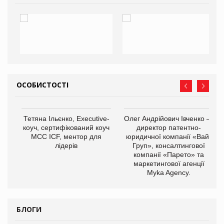
ОСОБИСТОСТІ
,
Тетяна Ільєнко, Executive-
Олег Андрійович Івченко —
ОВ
коуч, сертифікований коуч
директор патентно-
МСС ICF, ментор для
юридичної компанії «Вайз
лідерів
Груп», консалтингової
компанії «Парето» та
маркетингової агенції
Myka Agency.
БЛОГИ