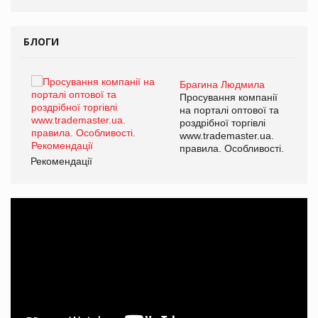
БЛОГИ
Брагина Людмила
ї
Просування компанії
а
на порталі оптової та
роздрібної торгівлі
www.trademaster.ua.
і.
правила. Особливості.
Рекомендації
Ре