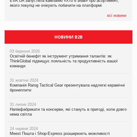
EVA.UA запустила кампанію «Хто б знав» про асортимент,
EVA.UA запустила кампанію «Хто б знав» про асортимент,
якого покупці не очікують побачити на платформі
якого покупці не очікують побачити на платформі
всі новини
НОВИНИ B2B
03 березня 2026
Освітній бенефіт як інструмент утримання талантів: як
ThinkGlobal підвищує лояльність та продуктивність вашої
команди
31 жовтня 2024
Компанія Rarog Tactical Gear презентувала надлегкі керамічні
бронеплити
31 липня 2024
Напівфабрикати та консерви, які стануть в пригоді, коли довго
нема світла
24 червня 2024
Meest Пошта і Shop-Express розширюють можливості