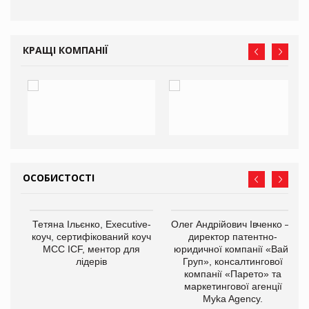
ne
КРАЩІ КОМПАНІЇ
ОСОБИСТОСТІ
,
Тетяна Ільєнко, Executive-
Олег Андрійович Івченко —
ОВ
коуч, сертифікований коуч
директор патентно-
МСС ICF, ментор для
юридичної компанії «Вайз
лідерів
Груп», консалтингової
компанії «Парето» та
маркетингової агенції
Myka Agency.