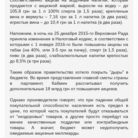
продаются с акцизной маркой, выросли на водку – до
105,8 грн за 1 л 100% спирта (в 1,5 раза); крепленые
вина и вермуты – 7,16 грн за 1 л напитка (в два раза);
игристые вина – до 10,4 грн за 1 л напитка (в два раза).
Напомним, в ночь на 25 декабря 2015-го Верховная Рада
приняла изменения в Налоговый кодекс, в соответствии с
которыми с 1 января 2016-го были повышены акцизы на
табак (на 40%, или 3-5 грн за пачку), спирт (в 1,5 раза),
пиво (в два раза), слабоалкогольные напитки крепостью
до 8,5% (в три раза).
Таким образом правительство хотело покрыть "дыры" в
бюджете. Во время представления главной сметы страны
в парламент, Кабмин рассчитывал получить
дополнительные 18 млрд грн от повышения акцизов.
Однако производители говорят, что при падении общей
покупательной способности населения есть предел в
цене, по которой часть покупателей будут отказываться
от "нездоровых" товаров, а другие просто перейдут на
менее качественные подделки или контрабандные
товары. А значит, бюджет может недополучить
ожидаемые акцизные миллиарды.