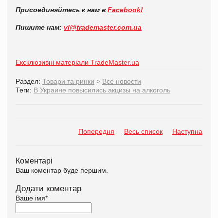
Присоединяйтесь к нам в
Facebook!
Пишите нам:
vl@trademaster.com.ua
Ексклюзивні матеріали TradeMaster.ua
Раздел:
Товари та ринки
>
Все новости
Теги:
В Украине повысились акцизы на алкоголь
Попередня
Весь список
Наступна
Коментарі
Ваш коментар буде першим.
Додати коментар
Ваше імя
*