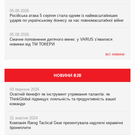
05.08.2026
Amazon звинуватили у недостовірній рекламі екологічних
05.08.2026
05.08.2026
продуктів
Російська атака 5 серпня стала одним із наймасштабніших
Російська атака 5 серпня стала одним із наймасштабніших
ударів по українському бізнесу за час повномасштабної війни
ударів по українському бізнесу за час повномасштабної війни
05.08.2026
AstraZeneca обговорює найбільшу угоду десятиліття
05.08.2026
05.08.2026
Смачне поповнення дитячого меню: у VARUS з’явилися
Смачне поповнення дитячого меню: у VARUS з’явилися
новинки від ТМ ТОКЕРИ
новинки від ТМ ТОКЕРИ
всі новини
НОВИНИ B2B
03 березня 2026
Освітній бенефіт як інструмент утримання талантів: як
ThinkGlobal підвищує лояльність та продуктивність вашої
команди
31 жовтня 2024
Компанія Rarog Tactical Gear презентувала надлегкі керамічні
бронеплити