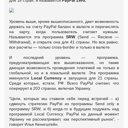
для 18 стран, и называется
PayPal Zero.
Уровень выше, кроме вышеописанного, дает возможность
держать на счету PayPal баланс в валюте и перечислять
на карту, когда пользователь считает нужным.
Называется эта программа
SRW
(Send — Recieve —
Withdrawal), и открыта она для 41 страны. Но все равно,
все расчеты — только cross-border и только в валюте.
И последний уровень — программа,
предусматривающая все вышесказанное, но также
дающая возможность проведения платежей не только в
глобальной, но и в локальной валюте. Эта программа
именуется
Local Currency
и запущена для 21 страны.
Среди которых, кстати, РФ. Всего PayPal считает, что
оперирует в 203 странах, включая Украину.
"Цели, которые мы ставили себе перед встречей – а)
сдвинуть стратегию PayPal из программы Send only в
программу SRW, и б) когда-то в будущем подумать над
программой Local Currency. PayPal на данный момент
Украину не рассматривает, как перспективный рынок", -
говорит Илья Кенигштейн.