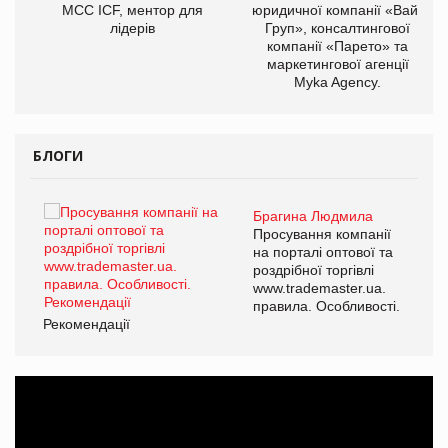
МСС ICF, ментор для
юридичної компанії «Вайз
лідерів
Груп», консалтингової
компанії «Парето» та
маркетингової агенції
Myka Agency.
БЛОГИ
Брагина Людмила
ї
Просування компанії
а
на порталі оптової та
роздрібної торгівлі
www.trademaster.ua.
і.
правила. Особливості.
Рекомендації
Ре