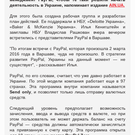
деятельность в Украине, напоминает издание
AIN.UA.
Для этого была создана рабочая группа и разработан
план действий. Ее поддержали в НБУ, «Deloitte Украина»,
«Baker & McKenzie Украина». Илья Кенигштейн и
замглавы НБУ Владислав Рашкован вчера вечером
встретились с представителями PayPal в Варшаве.
"По итогам встречи с PayPal, которая произошла 2 марта
2016 года в Варшаве, чуда не произошло. В стратегии
развития PayPal, Украины на данный момент — не
существует", - рассказывает Илья.
PayPal, по его словам, считает, что уже давно работает в
Украине. По этой модели компания работает еще в 97
странах. Эта программа внутри компании называется
Send only
, и позволяет только лишь отправку валютных
средств.
Следующий уровень предполагает возможность
зачисления, ввода и вывода средств в валюте, но при
этом пользователь не может держать баланс на счету
PayPal — средства должны автоматически зачисляться
на привязанную к счету карту. Эта программа открыта