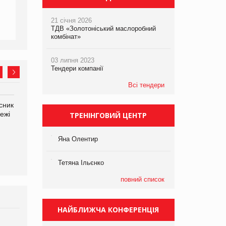
21 січня 2026
ТДВ «Золотоніський маслоробний
комбінат»
03 липня 2023
Тендери компанії
Всі тендери
сник
Олексій Логачов-Михайлов
Яна Сараніна, директор
ежі
Файно маркет Директор
компанії «УкраМарин»
ТРЕНІНГОВИЙ ЦЕНТР
департаменту з
виробництва
Яна Олентир
Тетяна Ільєнко
повний список
НАЙБЛИЖЧА КОНФЕРЕНЦІЯ