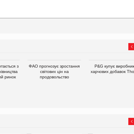
тається з
ФАО прогнозує зростання
P&G купує виробни
хівництва
світових цін на
харчових добавок Th
ий ринок
продовольство