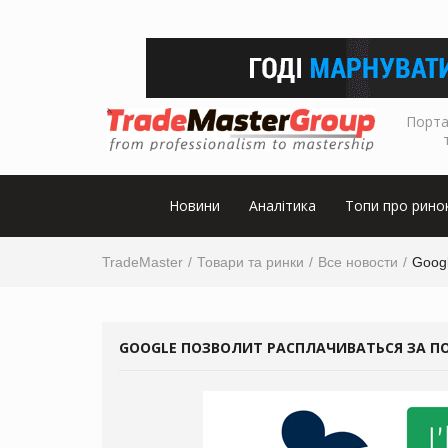
Порта
Новини
Аналітика
Топи про рино
TradeMaster
Товари та ринки
Все новости
Googl
GOOGLE ПОЗВОЛИТ РАСПЛАЧИВАТЬСЯ ЗА П