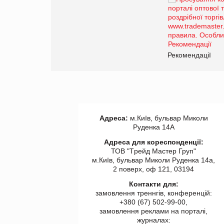
Брагина Людмила
Просування компанії на
порталі оптової та
роздрібної торгівлі
www.trademaster.ua.
правила. Особливості.
ії
Рекомендації
Адреса:
м.Київ, бульвар Миколи
Руденка 14А
Адреса для кореспонденції:
ТОВ "Tрейд Мастер Груп"
м.Київ, бульвар Миколи Руденка 14а,
2 поверх, оф 121, 03194
Контакти для:
замовлення треннгів, конференцій:
+380 (67) 502-99-00,
замовлення реклами на порталі,
журналах: