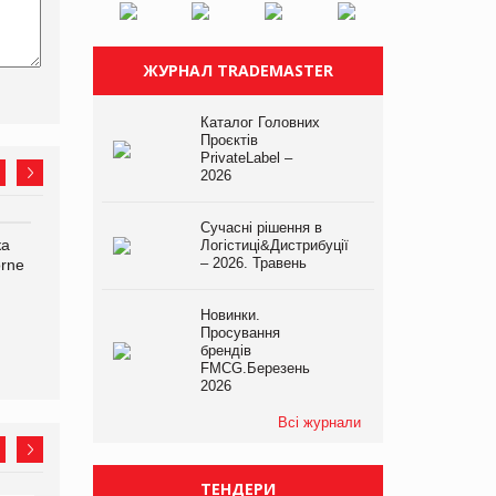
ЖУРНАЛ TRADEMASTER
Каталог Головних
Проєктів
PrivateLabel –
2026
Сучасні рішення в
ка
Bosch заявила про повне
Смачна новинка для
Логістиці&Дистрибуції
– 2026. Травень
orne
знищення своєї продукції
хвостатих: у VARUS
на складі після російської
з’явилися паучі Varto Paw
атаки
expert від власної ТМ
Новинки.
Varto!
Просування
брендів
FMCG.Березень
2026
Всі журнали
ТЕНДЕРИ