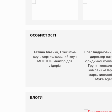
ОСОБИСТОСТІ
арас Ігорович,
Тетяна Ільєнко, Executive-
Олег Андрійович
иробництва ТОВ
коуч, сертифікований коуч
директор пат
Герчак"
МСС ICF, ментор для
юридичної компа
лідерів
Груп», консал
компанії «Пар
маркетингової
Myka Agen
БЛОГИ