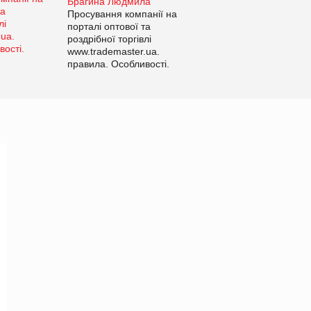
Брагина Людмила
Просування компанії на
порталі оптової та
роздрібної торгівлі
www.trademaster.ua.
правила. Особливості.
Рекомендації