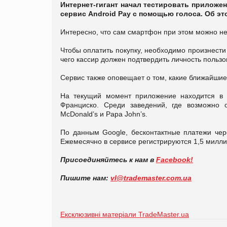
Интернет-гигант начал тестировать прилож
сервис Android Pay с помощью голоса. Об э
Интересно, что сам смартфон при этом можно не
Чтобы оплатить покупку, необходимо произнест
чего кассир должен подтвердить личность пользо
Сервис также оповещает о том, какие ближайши
На текущий момент приложение находится в с
Франциско. Среди заведений, где возможно 
McDonald’s и Papa John’s.
По данным Google, бесконтактные платежи чер
Ежемесячно в сервисе регистрируются 1,5 милл
Присоединяйтесь к нам в
Facebook!
Пишите нам:
vl@trademaster.com.ua
Ексклюзивні матеріали TradeMaster.ua