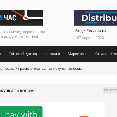
Вхід
Реєстрація
л топ-менеджерів оптової
та роздрібної торгівлі
07 серпня 2026
к
Світовий досвід
Інновації
Маркетинг
Каталог Ком
e позволит расплачиваться за покупки голосом
09 бере
ОКУПКИ ГОЛОСОМ