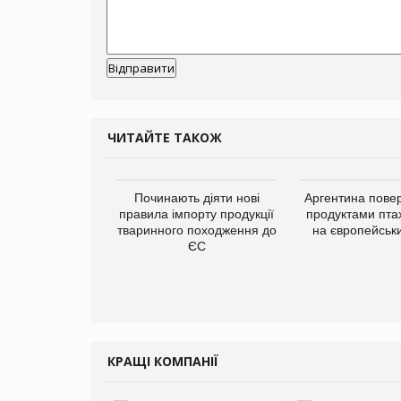
ЧИТАЙТЕ ТАКОЖ
упермаркетів
Починають діяти нові
Аргентина повер
упує мережу
правила імпорту продукції
продуктами пта
нів формату
тваринного походження до
на європейськ
ce store КОЛО:
ЄС
ана компанія
ватиме 374
газини
КРАЩІ КОМПАНІЇ