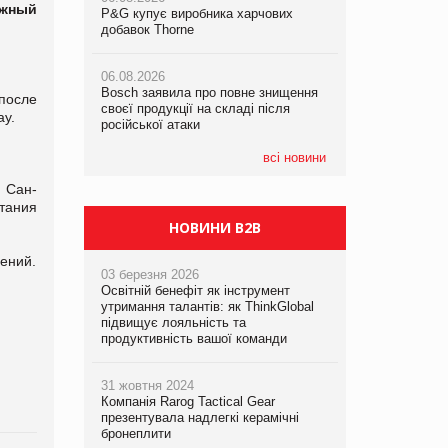
ежный
P&G купує виробника харчових
P&G купує виробника харчових
P&G купує виробника харчових
добавок Thorne
добавок Thorne
добавок Thorne
06.08.2026
06.08.2026
06.08.2026
Bosch заявила про повне знищення
Bosch заявила про повне знищення
Bosch заявила про повне знищення
 после
своєї продукції на складі після
своєї продукції на складі після
своєї продукції на складі після
ay.
російської атаки
російської атаки
російської атаки
всі новини
 Сан-
тания
НОВИНИ B2B
ений.
03 березня 2026
Освітній бенефіт як інструмент
утримання талантів: як ThinkGlobal
підвищує лояльність та
продуктивність вашої команди
31 жовтня 2024
Компанія Rarog Tactical Gear
презентувала надлегкі керамічні
бронеплити