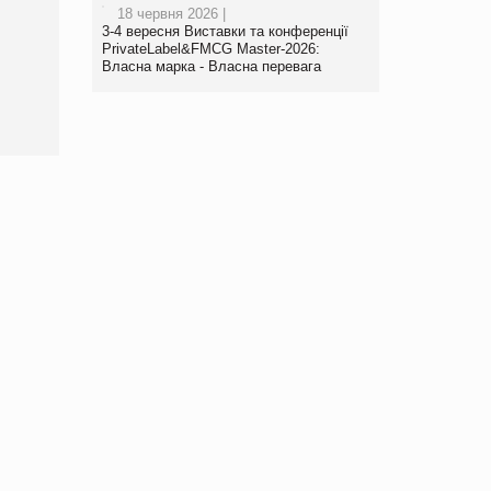
Брагина Людмила
18 червня 2026 |
Просування компанії на
3-4 вересня Виставки та конференції
порталі оптової та
PrivateLabel&FMCG Master-2026:
роздрібної торгівлі
Власна марка - Власна перевага
www.trademaster.ua.
правила. Особливості.