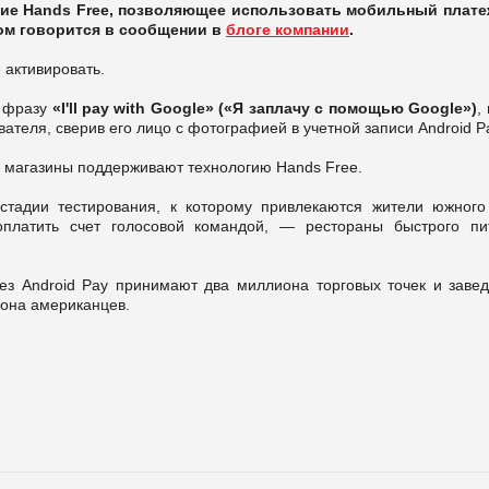
ение Hands Free, позволяющее использовать мобильный плат
том говорится в сообщении в
блоге компании
.
 активировать.
и фразу
«I'll pay with Google» («Я заплачу с помощью Google»)
,
вателя, сверив его лицо с фотографией в учетной записи Android P
е магазины поддерживают технологию Hands Free.
тадии тестирования, к которому привлекаются жители южного
оплатить счет голосовой командой, — рестораны быстрого пи
ез Android Pay принимают два миллиона торговых точек и завед
иона американцев.