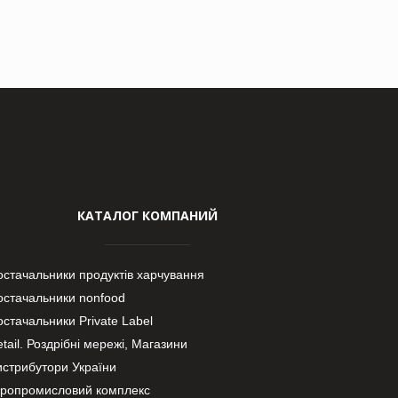
КАТАЛОГ КОМПАНИЙ
остачальники продуктів харчування
остачальники nonfood
стачальники Private Label
tail. Роздрібні мережі, Магазини
истрибутори України
гропромисловий комплекс