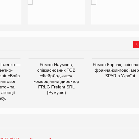
 Івченко —
Роман Наумчев,
Роман Корсак, співвла
ентно-
співзасновник ТОВ
франчайзингової мер
нії «Вайз
«ФейрЛоджикс»,
SPAR в Україні
тингової
комерційний директор
ето» та
FRLG Freight SRL
 агенції
(Румунія)
cy.