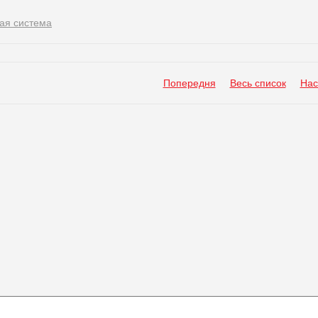
ая система
Попередня
Весь список
Нас