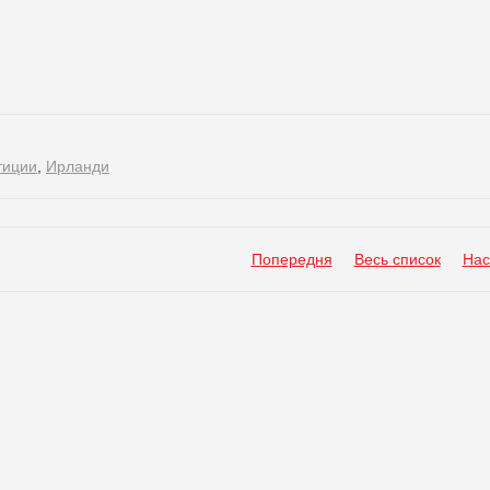
тиции
,
Ирланди
Попередня
Весь список
Нас