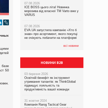
07.08.2026
07.08.2026
ICE BOSS цього літа! Новинка
ICE BOSS цього літа! Новинка
07.08.2026
морозива від власної ТМ Varto вже у
морозива від власної ТМ Varto вже у
Франція заборонила рекламні дзвінки
VARUS
VARUS
без згоди клієнтів
07.08.2026
07.08.2026
EVA.UA запустила кампанію «Хто б
EVA.UA запустила кампанію «Хто б
знав» про асортимент, якого покупці
знав» про асортимент, якого покупці
учных
не очікують побачити на платформі
не очікують побачити на платформі
всі новини
ющими
детей
НОВИНИ B2B
 базе
ст 50
03 березня 2026
Освітній бенефіт як інструмент
утримання талантів: як ThinkGlobal
овек.
підвищує лояльність та
продуктивність вашої команди
31 жовтня 2024
Компанія Rarog Tactical Gear