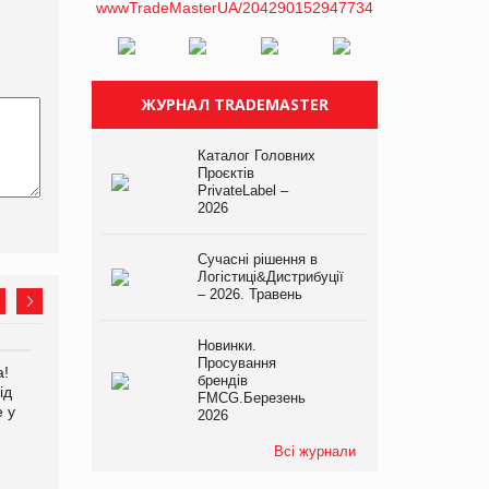
ЖУРНАЛ TRADEMASTER
Каталог Головних
Проєктів
PrivateLabel –
2026
Сучасні рішення в
Логістиці&Дистрибуції
– 2026. Травень
Новинки.
Просування
а!
EVA.UA запустила
Kraft Heinz скоротила
брендів
ід
кампанію «Хто б знав» про
збиток у першому півріччі
FMCG.Березень
е у
асортимент, якого покупці
2026
не очікують побачити на
платформі
Всі журнали