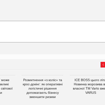
ї може
Розмитнення «з коліс» та
ICE BOSS цього літ
великі
крос-докінг: як оперативні
Новинка морозива в
світової
логістичні рішення
власної ТМ Varto вж
ки
допомагають бізнесу
VARUS
зменшити ризики