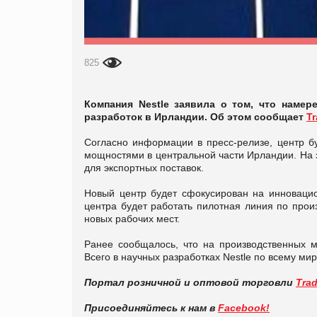
825
Компания Nestle заявила о том, что намер
разработок в Ирландии. Об этом сообщает
T
Согласно информации в пресс-релизе, центр 
мощностями в центральной части Ирландии. На 
для экспортных поставок.
Новый центр будет сфокусирован на инновацион
центра будет работать пилотная линия по прои
новых рабочих мест.
Ранее сообщалось, что на производственных м
Всего в научных разработках Nestle по всему мир
Портал розничной и оптовой торговли
Tra
Присоединяйтесь к нам в
Facebook!