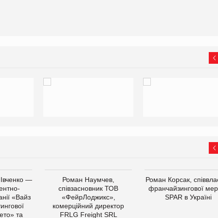
 Івченко —
Роман Наумчев,
Роман Корсак, співвла
ентно-
співзасновник ТОВ
франчайзингової мер
нії «Вайз
«ФейрЛоджикс»,
SPAR в Україні
тингової
комерційний директор
ето» та
FRLG Freight SRL