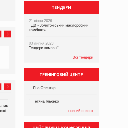
ТЕНДЕРИ
21 січня 2026
ТДВ «Золотоніський маслоробний
комбінат»
03 липня 2023
Тендери компанії
Всі тендери
ТРЕНІНГОВИЙ ЦЕНТР
Яна Олентир
Тетяна Ільєнко
сник
Олексій Логачов-Михайлов
Яна Сараніна, директор
ежі
Файно маркет Директор
компанії «УкраМарин»
повний список
департаменту з
виробництва
НАЙБЛИЖЧА КОНФЕРЕНЦІЯ