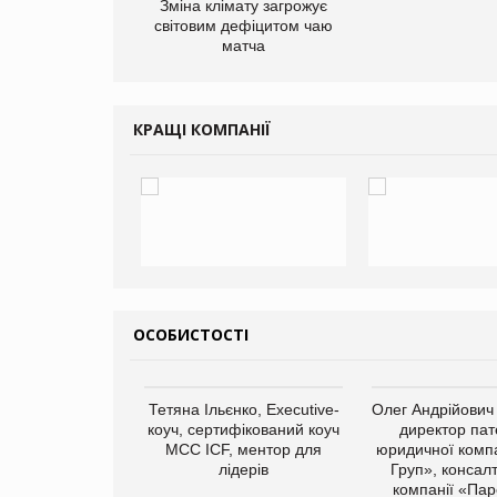
Зміна клімату загрожує
світовим дефіцитом чаю
матча
КРАЩІ КОМПАНІЇ
ОСОБИСТОСТІ
арас Ігорович,
Тетяна Ільєнко, Executive-
Олег Андрійович
иробництва ТОВ
коуч, сертифікований коуч
директор пат
Герчак"
МСС ICF, ментор для
юридичної компа
лідерів
Груп», консал
компанії «Пар