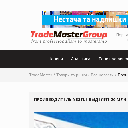
Порта
Новини
Аналітика
Топи про рино
TradeMaster
Товари та ринки
Все новости
Прои
ПРОИЗВОДИТЕЛЬ NESTLE ВЫДЕЛИТ 26 МЛН