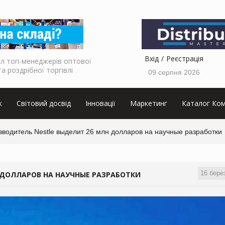
Вхід
Реєстрація
л топ-менеджерів оптової
та роздрібної торгівлі
09 серпня 2026
к
Світовий досвід
Інновації
Маркетинг
Каталог Ком
зводитель Nestle выделит 26 млн долларов на научные разработки
16 бере
 ДОЛЛАРОВ НА НАУЧНЫЕ РАЗРАБОТКИ