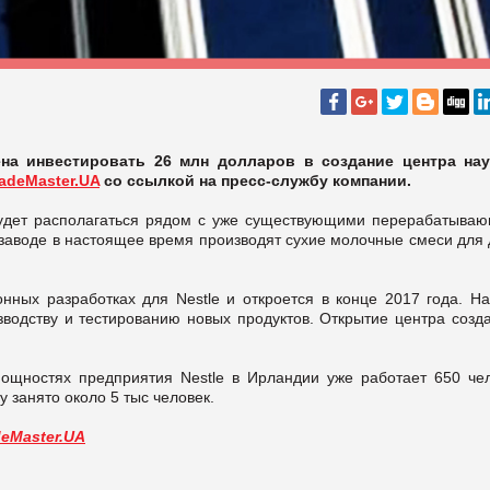
ена инвестировать 26 млн долларов в создание центра на
radeMaster.UA
со ссылкой на пресс-службу компании.
будет располагаться рядом с уже существующими перерабатыва
заводе в настоящее время производят сухие молочные смеси для 
ных разработках для Nestle и откроется в конце 2017 года. На
зводству и тестированию новых продуктов. Открытие центра созда
ощностях предприятия Nestle в Ирландии уже работает 650 чел
у занято около 5 тыс человек.
deMaster.UA