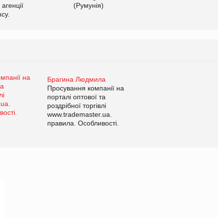
 агенції
(Румунія)
cy.
Брагина Людмила
Просування компанії на
порталі оптової та
роздрібної торгівлі
www.trademaster.ua.
правила. Особливості.
Рекомендації