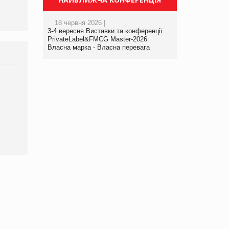
18 червня 2026 |
3-4 вересня Виставки та конференції
PrivateLabel&FMCG Master-2026:
Власна марка - Власна перевага
Брагина Людмила
Просування компанії на
порталі оптової та
роздрібної торгівлі
www.trademaster.ua.
правила. Особливості.