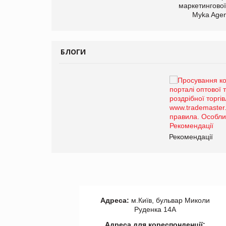
маркетингової
Myka Agen
БЛОГИ
Брагина Людмила
Просування компанії на
порталі оптової та
роздрібної торгівлі
www.trademaster.ua.
правила. Особливості.
ії
Рекомендації
Адреса:
м.Київ, бульвар Миколи
Руденка 14А
Адреса для кореспонденції: