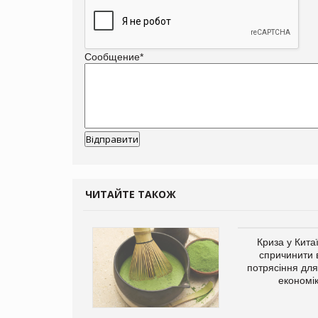
Сообщение
*
ЧИТАЙТЕ ТАКОЖ
ує виробника
Криза у Кита
добавок Thorne
спричинити 
потрясіння для 
економі