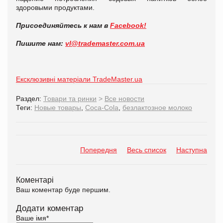
здоровыми продуктами.
Присоединяйтесь к нам в
Facebook!
Пишите нам:
vl@trademaster.com.ua
Ексклюзивні матеріали TradeMaster.ua
Раздел:
Товари та ринки
>
Все новости
Теги:
Новые товары
,
Coca-Cola
,
безлактозное молоко
Попередня
Весь список
Наступна
Коментарі
Ваш коментар буде першим.
Додати коментар
Ваше імя
*