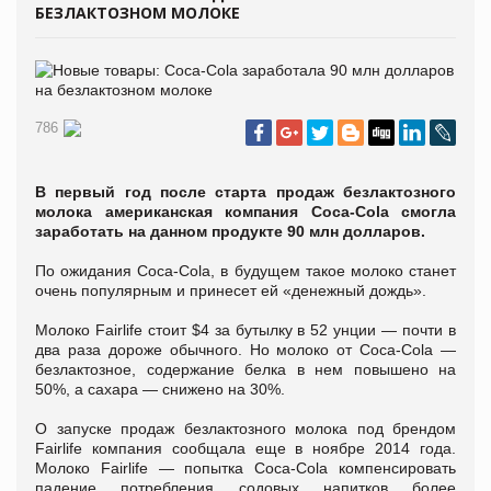
БЕЗЛАКТОЗНОМ МОЛОКЕ
786
В первый год после старта продаж безлактозного
молока американская компания Coca-Cola смогла
заработать на данном продукте 90 млн долларов.
По ожидания Coca-Cola, в будущем такое молоко станет
очень популярным и принесет ей «денежный дождь».
Молоко Fairlife стоит $4 за бутылку в 52 унции — почти в
два раза дороже обычного. Но молоко от Coca-Cola —
безлактозное, содержание белка в нем повышено на
50%, а сахара — снижено на 30%.
О запуске продаж безлактозного молока под брендом
Fairlife компания сообщала еще в ноябре 2014 года.
Молоко Fairlife — попытка Coca-Cola компенсировать
падение потребления содовых напитков более