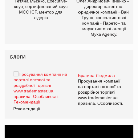
,
Тетяна Ільєнко, Executive-
Олег Андрійович Івченко —
ОВ
коуч, сертифікований коуч
директор патентно-
МСС ICF, ментор для
юридичної компанії «Вайз
лідерів
Груп», консалтингової
компанії «Парето» та
маркетингової агенції
Myka Agency.
БЛОГИ
Брагина Людмила
ї
Просування компанії
а
на порталі оптової та
роздрібної торгівлі
www.trademaster.ua.
і.
правила. Особливості.
Рекомендації
Ре