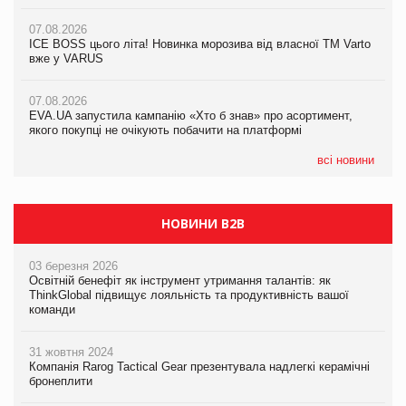
07.08.2026
07.08.2026
07.08.2026
Продажі Hugo Boss впали на 9%
ICE BOSS цього літа! Новинка морозива від власної ТМ Varto
ICE BOSS цього літа! Новинка морозива від власної ТМ Varto
вже у VARUS
вже у VARUS
07.08.2026
Франція заборонила рекламні дзвінки без згоди клієнтів
07.08.2026
07.08.2026
EVA.UA запустила кампанію «Хто б знав» про асортимент,
EVA.UA запустила кампанію «Хто б знав» про асортимент,
якого покупці не очікують побачити на платформі
якого покупці не очікують побачити на платформі
всі новини
НОВИНИ B2B
03 березня 2026
Освітній бенефіт як інструмент утримання талантів: як
ThinkGlobal підвищує лояльність та продуктивність вашої
команди
31 жовтня 2024
Компанія Rarog Tactical Gear презентувала надлегкі керамічні
бронеплити