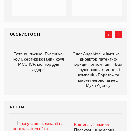
ОСОБИСТОСТІ
,
Тетяна Ільєнко, Executive-
Олег Андрійович Івченко —
ОВ
коуч, сертифікований коуч
директор патентно-
МСС ICF, ментор для
юридичної компанії «Вайз
лідерів
Груп», консалтингової
компанії «Парето» та
маркетингової агенції
Myka Agency.
БЛОГИ
Брагина Людмила
ї
Просування компанії