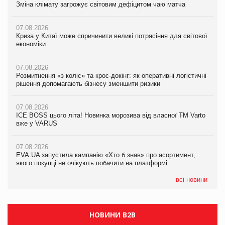
Зміна клімату загрожує світовим дефіцитом чаю матча
Зміна клімату загрожує світовим дефіцитом чаю матча
Зміна клімату загрожує світовим дефіцитом чаю матча
07.08.2026
07.08.2026
07.08.2026
Криза у Китаї може спричинити великі потрясіння для світової
Криза у Китаї може спричинити великі потрясіння для світової
Криза у Китаї може спричинити великі потрясіння для світової
економіки
економіки
економіки
07.08.2026
07.08.2026
07.08.2026
Розмитнення «з коліс» та крос-докінг: як оперативні логістичні
Розмитнення «з коліс» та крос-докінг: як оперативні логістичні
Kraft Heinz скоротила збиток у першому півріччі
рішення допомагають бізнесу зменшити ризики
рішення допомагають бізнесу зменшити ризики
07.08.2026
07.08.2026
07.08.2026
Продажі Hugo Boss впали на 9%
ICE BOSS цього літа! Новинка морозива від власної ТМ Varto
ICE BOSS цього літа! Новинка морозива від власної ТМ Varto
вже у VARUS
вже у VARUS
07.08.2026
Франція заборонила рекламні дзвінки без згоди клієнтів
07.08.2026
07.08.2026
EVA.UA запустила кампанію «Хто б знав» про асортимент,
EVA.UA запустила кампанію «Хто б знав» про асортимент,
якого покупці не очікують побачити на платформі
якого покупці не очікують побачити на платформі
всі новини
НОВИНИ B2B