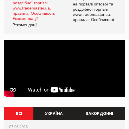
а
на порталі оптової та
роздрібної торгівлі
www.trademaster.ua.
і.
правила. Особливості.
Рекомендації
Ре
ВСІ
УКРАЇНА
ЗАКОРДОННІ
07.08.2026
07.08.2026
07.08.2026