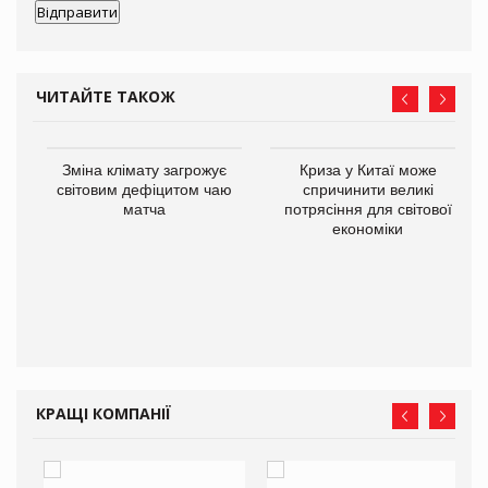
ЧИТАЙТЕ ТАКОЖ
Зміна клімату загрожує
Криза у Китаї може
ne
світовим дефіцитом чаю
спричинити великі
матча
потрясіння для світової
економіки
КРАЩІ КОМПАНІЇ