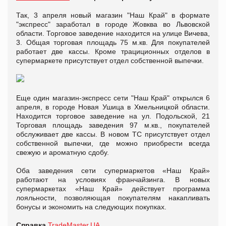
Так, 3 апреля новый магазин "Наш Край" в формате
"экспресс" заработал в городе Жовква во Львовской
области. Торговое заведение находится на улице Вичева,
3. Общая торговая площадь 75 м.кв. Для покупателей
работает две кассы. Кроме трациционных отделов в
супермаркете присутствует отдел собственной выпечки.
Еще один магазин-экспресс сети "Наш Край" открылся 6
апреля, в городе Новая Ушица в Хмельницкой области.
Находится торговое заведение на ул. Подольской, 21
Торговая площадь заведения 97 м.кв., покупателей
обслуживает две кассы. В новом ТС присутствует отдел
собственной выпечки, где можно приобрести всегда
свежую и ароматную сдобу.
Оба заведения сети супермаркетов «Наш Край»
работают на условиях франчайзинга. В новых
супермаркетах «Наш Край» действует программа
лояльности, позволяющая покупателям накапливать
бонусы и экономить на следующих покупках.
Справка
TradeMaster.UA