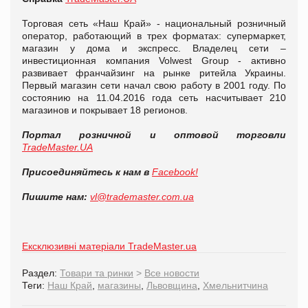
Торговая сеть «Наш Край» - национальный розничный
оператор, работающий в трех форматах: супермаркет,
магазин у дома и экспресс. Владелец сети –
инвестиционная компания Volwest Group - активно
развивает франчайзинг на рынке ритейла Украины.
Первый магазин сети начал свою работу в 2001 году. По
состоянию на 11.04.2016 года сеть насчитывает 210
магазинов и покрывает 18 регионов.
Портал розничной и оптовой торговли
TradeMaster.UA
Присоединяйтесь к нам в
Facebook!
Пишите нам:
vl@trademaster.com.ua
Ексклюзивні матеріали TradeMaster.ua
Раздел:
Товари та ринки
>
Все новости
Теги:
Наш Край
,
магазины
,
Львовщина
,
Хмельнитчина