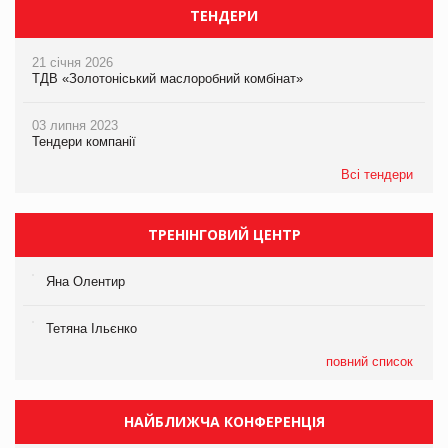
ТЕНДЕРИ
21 січня 2026
ТДВ «Золотоніський маслоробний комбінат»
03 липня 2023
Тендери компанії
Всі тендери
ТРЕНІНГОВИЙ ЦЕНТР
Яна Олентир
Тетяна Ільєнко
повний список
НАЙБЛИЖЧА КОНФЕРЕНЦІЯ