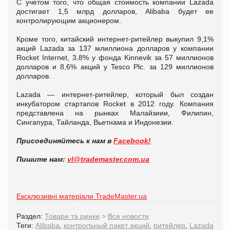
С учетом того, что общая стоимость компании Lazada
достигает 1,5 млрд долларов, Alibaba будет ее
контролирующим акционером.
Кроме того, китайский интернет-ритейлер выкупил 9,1%
акций Lazada за 137 млиллиона долларов у компании
Rocket Internet, 3,8% у фонда Kinnevik за 57 миллионов
долларов и 8,6% акций у Tesco Plc. за 129 миллионов
долларов.
Lazada — интернет-ритейлер, который был создан
инкубатором стартапов Rocket в 2012 году. Компания
представлена на рынках Малайзиии, Филипин,
Сингапура, Тайланда, Вьетнама и Индонезии.
Присоединяйтесь к нам в
Facebook!
Пишите нам:
vl@trademaster.com.ua
Ексклюзивні матеріали TradeMaster.ua
Раздел:
Товари та ринки
>
Все новости
Теги:
Alibaba
,
контрольный пакет акций
,
ритейлер
,
Lazada