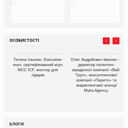
ОСОБИСТОСТІ
,
Тетяна Ільєнко, Executive-
Олег Андрійович Івченко —
ОВ
коуч, сертифікований коуч
директор патентно-
МСС ICF, ментор для
юридичної компанії «Вайз
лідерів
Груп», консалтингової
компанії «Парето» та
маркетингової агенції
Myka Agency.
БЛОГИ