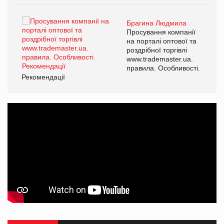
Брагина Людмила
ї
Просування компанії
а
на порталі оптової та
роздрібної торгівлі
www.trademaster.ua.
і.
правила. Особливості.
Рекомендації
Ре