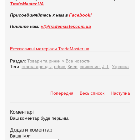
TradeMaster
.
UA
Присоединяйтесь к нам в
Facebook
!
Пишите нам:
vl
@
trademaster
.
com
.
ua
Ексклюзивні матеріали TradeMaster.ua
Раздел:
Товари та ринки
>
Все новости
Теги:
ставка аренды
,
офис
,
Киев
,
снижение
,
JLL
,
Украина
Попередня
Весь список
Наступна
Коментарі
Ваш коментар буде першим.
Додати коментар
Ваше імя
*