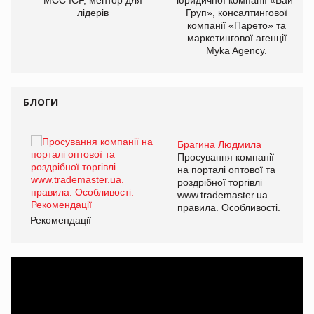
лідерів
Груп», консалтингової
компанії «Парето» та
маркетингової агенції
Myka Agency.
БЛОГИ
Брагина Людмила
ї
Просування компанії
а
на порталі оптової та
роздрібної торгівлі
www.trademaster.ua.
і.
правила. Особливості.
Рекомендації
Ре