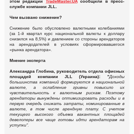
этом редакции
TradeMaster.UA
сообщили в пресс-
службе компании JLL.
Чем вызвано снижение?
Снижение было обусловлено валютными колебаниями
(за 1-й квартал курс национальной валюты к доллару
снизился на 8,5%) и давлением со стороны арендаторов
на арендодателей в условиях сформировавшегося
«рынка арендатора».
Мнение эксперта
Александра Глобина, руководитель отдела офисных
площадей компании JLL (Украина):
"
Доходы
большинства компаний формируются в национальной
валюте, а ослабление гривны повысило их
чувствительность к валютным рискам. Поэтому
арендаторы вынуждены оптимизировать расходы и в
первую очередь снижать затраты, номинированные в
валюте, в том числе арендную плату. С учетом
текущего высокого объема вакантных площадей
девелоперы все чаще готовы идти арендаторам на
уступки".