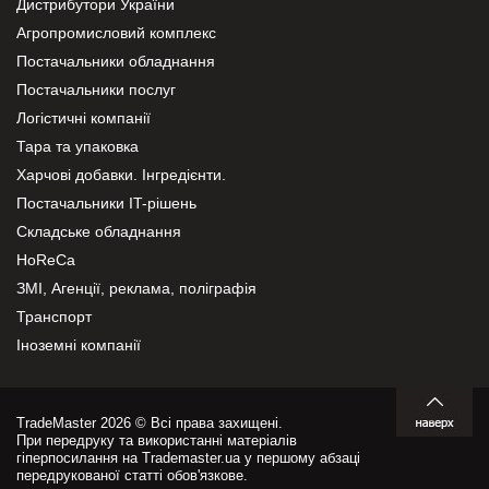
Дистрибутори України
Агропромисловий комплекс
Постачальники обладнання
Постачальники послуг
Логістичні компанії
Тара та упаковка
Харчові добавки. Інгредієнти.
Постачальники IT-рішень
Складське обладнання
HoReCa
ЗМІ, Агенції, реклама, поліграфія
Транспорт
Іноземні компанії
TradeMaster 2026 © Всі права захищені.
При передруку та використанні матеріалів
гіперпосилання на Trademaster.ua у першому абзаці
передрукованої статті обов'язкове.