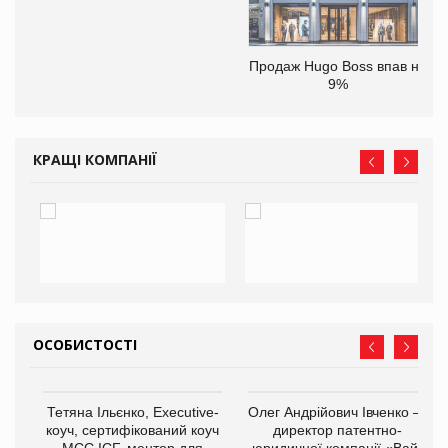
ам
Продаж Hugo Boss впав на
іше
9%
КРАЩІ КОМПАНІЇ
ОСОБИСТОСТІ
,
Тетяна Ільєнко, Executive-
Олег Андрійович Івченко —
ОВ
коуч, сертифікований коуч
директор патентно-
МСС ICF, ментор для
юридичної компанії «Вайз