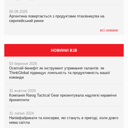
06.08.2026
06.08.2026
06.08.2026
Аргентина повертається з продуктами птахівництва на
Аргентина повертається з продуктами птахівництва на
Аргентина повертається з продуктами птахівництва на
європейський ринок
європейський ринок
європейський ринок
всі новини
НОВИНИ B2B
03 березня 2026
Освітній бенефіт як інструмент утримання талантів: як
ThinkGlobal підвищує лояльність та продуктивність вашої
команди
31 жовтня 2024
Компанія Rarog Tactical Gear презентувала надлегкі керамічні
бронеплити
31 липня 2024
Напівфабрикати та консерви, які стануть в пригоді, коли довго
нема світла