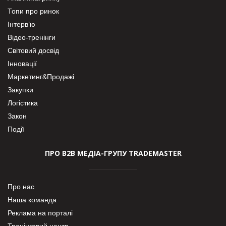
Топи про ринок
Інтерв’ю
Відео-тренінги
Світовий досвід
Інновації
Маркетинг&Продажі
Закупки
Логістика
Закон
Події
ПРО В2В МЕДІА-ГРУПУ TRADEMASTER
Про нас
Наша команда
Реклама на порталі
Тренінговий центр