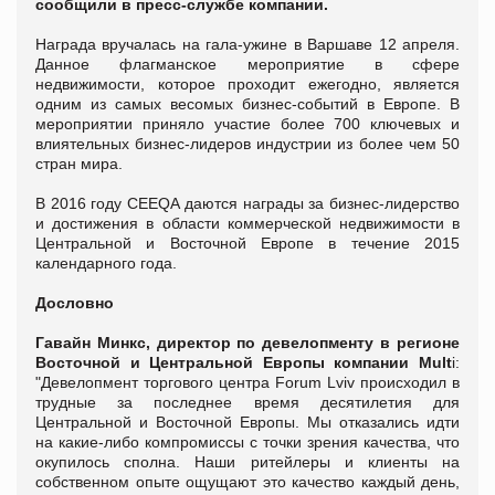
сообщили в пресс-службе компании.
Награда вручалась на гала-ужине в Варшаве 12 апреля.
Данное флагманское мероприятие в сфере
недвижимости, которое проходит ежегодно, является
одним из самых весомых бизнес-событий в Европе. В
мероприятии приняло участие более 700 ключевых и
влиятельных бизнес-лидеров индустрии из более чем 50
стран мира.
В 2016 году CEEQA даются награды за бизнес-лидерство
и достижения в области коммерческой недвижимости в
Центральной и Восточной Европе в течение 2015
календарного года.
Дословно
Гавайн Минкс, директор по девелопменту в регионе
Восточной и Центральной Европы компании
Mult
i:
"Девелопмент торгового центра Forum Lviv происходил в
трудные за последнее время десятилетия для
Центральной и Восточной Европы. Мы отказались идти
на какие-либо компромиссы с точки зрения качества, что
окупилось сполна. Наши ритейлеры и клиенты на
собственном опыте ощущают это качество каждый день,