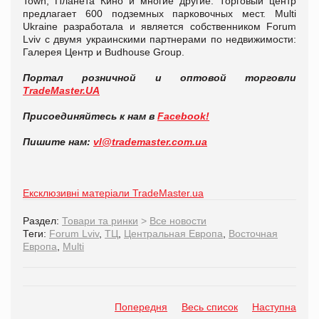
Town, Планета Кино и многие другие. Торговый центр
предлагает 600 подземных парковочных мест. Multi
Ukraine разработала и является собственником Forum
Lviv с двумя украинскими партнерами по недвижимости:
Галерея Центр и Budhouse Group.
Портал розничной и оптовой торговли
TradeMaster.UA
Присоединяйтесь к нам в
Facebook!
Пишите нам:
vl@trademaster.com.ua
Ексклюзивні матеріали TradeMaster.ua
Раздел:
Товари та ринки
>
Все новости
Теги:
Forum Lviv
,
ТЦ
,
Центральная Европа
,
Восточная
Европа
,
Multi
Попередня
Весь список
Наступна