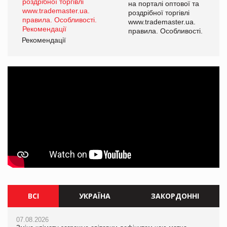
на порталі оптової та
роздрібної торгівлі
www.trademaster.ua.
правила. Особливості.
Рекомендації
ВСІ
УКРАЇНА
ЗАКОРДОННІ
07.08.2026
07.08.2026
07.08.2026