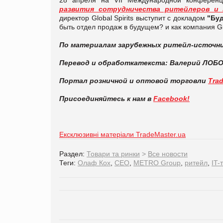
развития сотрудничества ритейлеров и 
директор Global Spirits выступит с докладом
"Бу
быть отдел продаж в будущем? и как компания Gl
По материалам зарубежных ритейл-источн
Перевод и обработка
текста: Валерий ЛОБО
Портал розничной и оптовой торговли
Tra
Присоединяйтесь к нам в
Facebook!
Ексклюзивні матеріали TradeMaster.ua
Раздел:
Товари та ринки
>
Все новости
Теги:
Олаф Кох
,
CEO
,
METRO Group
,
ритейл
,
IT-