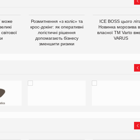
ї може
Розмитнення «з коліс» та
ICE BOSS цього літ
великі
крос-докінг: як оперативні
Новинка морозива в
світової
логістичні рішення
власної ТМ Varto вж
ки
допомагають бізнесу
VARUS
зменшити ризики