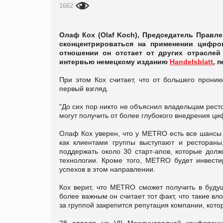
1662
Олаф Кох (Olaf Koch), Председатель Правл
сконцентрироваться на применении цифро
отношении он отстает от других отраслей
интервью немецкому изданию
Handelsblatt
, 
При этом Кох считает, что от большего прони
первый взгляд.
"До сих пор никто не объяснил владельцам ресто
могут получить от более глубокого внедрения ци
Олаф Кох уверен, что у METRO есть все шансы 
как клиентами группы выступают и ресторан
поддержать около 30 старт-апов, которые до
технологии. Кроме того, METRO будет инвести
успехов в этом направлении.
Кох верит, что METRO сможет получить в буду
более важным он считает тот факт, что такие вл
за группой закрепится репутация компании, кот
28 апреля на VII Международной конфере