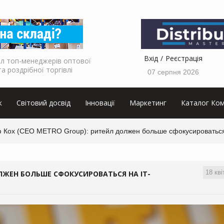
Вхід
Реєстрація
л топ-менеджерів оптової
та роздрібної торгівлі
07 серпня 2026
к
Світовий досвід
Інновації
Маркетинг
Каталог Ком
 Кох (CEO METRO Group): ритейл должен больше сфокусироваться 
18 кві
ЛЖЕН БОЛЬШЕ СФОКУСИРОВАТЬСЯ НА IT-