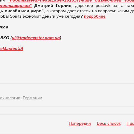
поставщиков"
Дмитрий Горлин
, директор postavki.ua, а так
дь онлайн или умри"
, в котором даст ответы на вопросы: каким 
obal Spirits экономит деньги уже сегодня?
подробнее
иков
ВКО (
vl@trademaster.com.ua
)
deMaster.UA
технологии
,
Германии
Попередня
Весь список
Нас