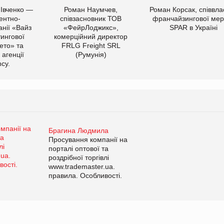
 Івченко —
Роман Наумчев,
Роман Корсак, співвла
ентно-
співзасновник ТОВ
франчайзингової мер
нії «Вайз
«ФейрЛоджикс»,
SPAR в Україні
тингової
комерційний директор
ето» та
FRLG Freight SRL
 агенції
(Румунія)
cy.
Брагина Людмила
Просування компанії на
порталі оптової та
роздрібної торгівлі
www.trademaster.ua.
правила. Особливості.
Рекомендації