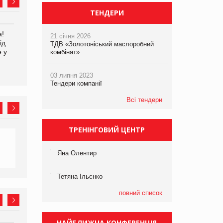
ТЕНДЕРИ
а!
EVA.UA запустила
Kraft Heinz скоротила
21 січня 2026
ід
кампанію «Хто б знав» про
збиток у першому півріччі
ТДВ «Золотоніський маслоробний
е у
асортимент, якого покупці
комбінат»
не очікують побачити на
платформі
03 липня 2023
Тендери компанії
Всі тендери
ТРЕНІНГОВИЙ ЦЕНТР
Яна Олентир
Тетяна Ільєнко
повний список
НАЙБЛИЖЧА КОНФЕРЕНЦІЯ