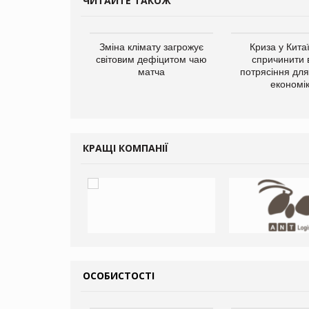
ЧИТАЙТЕ ТАКОЖ
ує виробника
Зміна клімату загрожує
Криза у Кита
добавок Thorne
світовим дефіцитом чаю
спричинити 
матча
потрясіння для 
економі
КРАЩІ КОМПАНІЇ
ОСОБИСТОСТІ