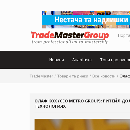
Порта
Новини
Аналітика
Топи про рино
TradeMaster
Товари та ринки
Все новости
Олаф
ОЛАФ КОХ (CEO METRO GROUP): РИТЕЙЛ ДО
ТЕХНОЛОГИЯХ