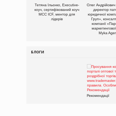
арас Ігорович,
Тетяна Ільєнко, Executive-
Олег Андрійович
иробництва ТОВ
коуч, сертифікований коуч
директор пат
Герчак"
МСС ICF, ментор для
юридичної компа
лідерів
Груп», консал
компанії «Пар
маркетингової
Myka Agen
БЛОГИ
Брагина Людмила
Просування компанії на
порталі оптової та
роздрібної торгівлі
www.trademaster.ua.
правила. Особливості.
ії
Рекомендації