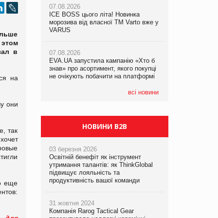
07.08.2026
07.08.2026
ICE BOSS цього літа! Новинка
ICE BOSS цього літа! Новинка
07.08.2026
морозива від власної ТМ Varto вже у
морозива від власної ТМ Varto вже у
Франція заборонила рекламні дзвінки
VARUS
VARUS
ольше
без згоди клієнтів
 этом
зал в
07.08.2026
07.08.2026
EVA.UA запустила кампанію «Хто б
EVA.UA запустила кампанію «Хто б
знав» про асортимент, якого покупці
знав» про асортимент, якого покупці
не очікують побачити на платформі
не очікують побачити на платформі
ся на
всі новини
зу они
НОВИНИ B2B
, так
хочет
ровые
03 березня 2026
тигли
Освітній бенефіт як інструмент
утримання талантів: як ThinkGlobal
підвищує лояльність та
продуктивність вашої команди
о еще
ентов:
31 жовтня 2024
Компанія Rarog Tactical Gear
а для