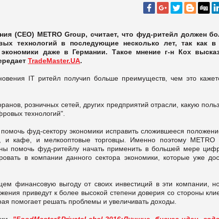
ения (CEO) METRO Group, считает, что фуд-ритейл должен б
вых технологий в последующие несколько лет, так как в
 экономики даже в Германии. Такое мнение г-н Кох выска
передает
TradeMaster.UA
.
кновения IT ритейл получиn больше преимуществ, чем это кажет
ранов, розничных сетей, других предприятий отрасли, какую поль
фровых технологий".
помочь фуд-сектору экономики исправить сложившееся положение
ы, и кафе, и мелкооптовые торговцы. Именно поэтому METRO 
лжны помочь фуд-ритейлу начать применить в большей мере циф
ровать в компании данного сектора экономики, которые уже дос
щем финансовую выгоду от своих инвестиций в эти компании, н
ожения приведут к более высокой степени доверия со стороны кли
орая помогает решать проблемы и увеличивать доходы.
нции
"FoodMaster&PrivateLabel-2016:Лучшие бизнес-идеи год